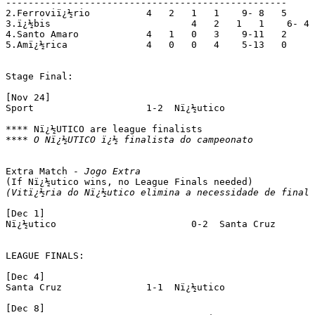
--------------------------------------------------

2.Ferroviï¿½rio		 4   2   1   1    9- 8   5

3.ï¿½bis			 4   2   1   1    6- 4   5

4.Santo Amaro		 4   1   0   3    9-11   2

5.Amï¿½rica		 4   0   0   4    5-13   0

Stage Final:

[Nov 24]

Sport			 1-2  Nï¿½utico

**** O Nï¿½UTICO ï¿½ finalista do campeonato
Extra Match - 
Jogo Extra
(Vitï¿½ria do Nï¿½utico elimina a necessidade de final 
[Dec 1]

Nï¿½utico			 0-2  Santa Cruz

LEAGUE FINALS:

[Dec 4]

Santa Cruz		 1-1  Nï¿½utico

[Dec 8]
