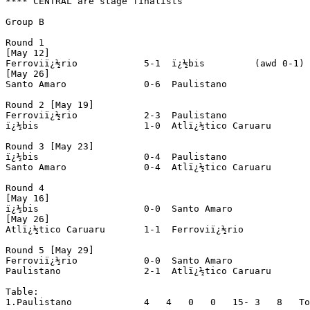
**** CENTRAL are stage finalists

Group B

Round 1

[May 12]

Ferroviï¿½rio		 5-1  ï¿½bis	     (awd 0-1)  (prel. Sport x Central)

[May 26]

Santo Amaro		 0-6  Paulistano		(prel. Nï¿½utico x Sport)

Round 2 [May 19]

Ferroviï¿½rio		 2-3  Paulistano		(prel. Amï¿½rica x Nï¿½utico)

ï¿½bis			 1-0  Atlï¿½tico Caruaru		(prel. Santa Cruz x Central)

Round 3 [May 23]

ï¿½bis			 0-4  Paulistano		(prel. Santa Cruz x Sport)

Santo Amaro		 0-4  Atlï¿½tico Caruaru		(prel. Nï¿½utico x Central)

Round 4

[May 16]

ï¿½bis			 0-0  Santo Amaro		(prel. Santa Cruz x Amï¿½rica)

[May 26]

Atlï¿½tico Caruaru	 1-1  Ferroviï¿½rio

Round 5 [May 29]

Ferroviï¿½rio		 0-0  Santo Amaro		(prel. Nï¿½utico x Santa Cruz)

Paulistano		 2-1  Atlï¿½tico Caruaru		(prel. Sport x Amï¿½rica)

Table:

1.Paulistano		 4   4   0   0   15- 3   8   To group A
