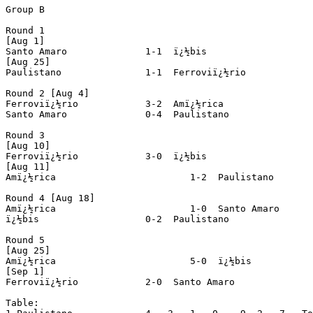
Group B

Round 1

[Aug 1]

Santo Amaro		 1-1  ï¿½bis			(prel. Sport x Sete de Setembro)

[Aug 25]

Paulistano		 1-1  Ferroviï¿½rio

Round 2 [Aug 4]

Ferroviï¿½rio		 3-2  Amï¿½rica			(prel. Santa Cruz x Atlï¿½tico Caruaru)

Santo Amaro		 0-4  Paulistano		(prel. Nï¿½utico x Sete de Setembro)

Round 3

[Aug 10]

Ferroviï¿½rio		 3-0  ï¿½bis			(prel. Nï¿½utico x Atlï¿½tico Caruaru)

[Aug 11]

Amï¿½rica			 1-2  Paulistano		(prel. Sport x Santa Cruz)

Round 4 [Aug 18]

Amï¿½rica			 1-0  Santo Amaro		(prel. Sport x Atlï¿½tico Caruaru)

ï¿½bis			 0-2  Paulistano		(prel. Santa Cruz x Sete de Setembro)

Round 5

[Aug 25]

Amï¿½rica			 5-0  ï¿½bis			(prel. Sport x Nï¿½utico)

[Sep 1]

Ferroviï¿½rio		 2-0  Santo Amaro		(prel. Santa Cruz x Nï¿½utico)

Table:
