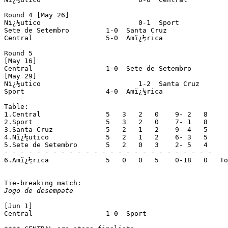
Round 4 [May 26]

Nï¿½utico			 0-1  Sport

Sete de Setembro	 1-0  Santa Cruz

Central			 5-0  Amï¿½rica

Round 5

[May 16]

Central			 1-0  Sete de Setembro

[May 29]

Nï¿½utico			 1-2  Santa Cruz

Sport			 4-0  Amï¿½rica

Table:

1.Central		 5   3   2   0    9- 2   8

2.Sport			 5   3   2   0    7- 1   8

3.Santa Cruz		 5   2   1   2    9- 4   5

4.Nï¿½utico		 5   2   1   2    6- 3   5

5.Sete de Setembro	 5   2   0   3    2- 5   4

- - - - - - - - - - - - - - - - - - - - - - - - - -

6.Amï¿½rica		 5   0   0   5    0-18   0   To group B

Jogo de desempate
[Jun 1]

Central			 1-0  Sport
