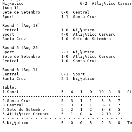
Nï¿½utico			 0-2  Atlï¿½tico Caruaru

[Aug 11]

Sete de Setembro	 0-0  Central

Sport			 1-1  Santa Cruz

Round 4 [Aug 18]

Central			 1-0  Nï¿½utico

Sport			 4-0  Atlï¿½tico Caruaru

Santa Cruz		 1-0  Sete de Setembro

Round 5 [Aug 25]

Sport			 2-1  Nï¿½utico

Sete de Setembro	 1-0  Atlï¿½tico Caruaru

Central			 1-0  Santa Cruz

Round 6 [Sep 1]

Central			 0-1  Sport

Santa Cruz		 2-1  Nï¿½utico

Table:

1.Sport			 5   4   1   0   10- 3   9   Stage finalists

--------------------------------------------------

2.Santa Cruz		 5   3   1   1    8- 3   7

3.Central		 5   3   1   1    3- 1   7

4.Sete de Setembro	 5   2   1   2    3- 3   5

5.Atlï¿½tico Caruaru	 5   1   0   4    2-10   2

- - - - - - - - - - - - - - - - - - - - - - - - - -

6.Nï¿½utico		 5   0   0   5    2- 8   0   To group B
