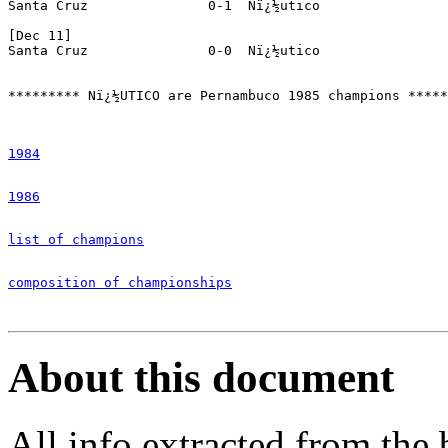
Santa Cruz		 0-1  Nï¿½utico

[Dec 11]

Santa Cruz		 0-0  Nï¿½utico

********* Nï¿½UTICO are Pernambuco 1985 champions *****
1984
1986
list of champions
composition of championships
About this document
All info extracted from th