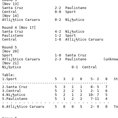
[Nov 13]

Santa Cruz		 2-2  Paulistano

Central			 0-0  Sport

[Nov 14]

Atlï¿½tico Caruaru	 0-2  Nï¿½utico

Round 4 [Nov 17]

Santa Cruz		 4-2  Nï¿½utico

Paulistano		 1-2  Sport

Central			 1-0  Atlï¿½tico Caruaru

Round 5

[Nov 20]

Sport			 1-0  Santa Cruz

Atlï¿½tico Caruaru	 2-3
[Nov 21]

Nï¿½utico			 0-1  Central

Table:

1.Sport			 5   3   2   0    5- 2   8   Stage finalists

--------------------------------------------------

2.Santa Cruz		 5   3   1   1    8- 5   7

3.Central		 5   2   2   1    2- 1   6

4.Nï¿½utico		 5   2   1   2   10- 7   5

5.Paulistano		 5   1   2   2    7-11   4

- - - - - - - - - - - - - - - - - - - - - - - - - -

6.Atlï¿½tico Caruaru	 5   0   0   5    2- 9   