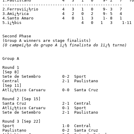
1.Paulistano		 4   3   1   0    9- 2   7   To group A

--------------------------------------------------

2.Ferroviï¿½rio		 4   3   1   0    9- 3   7

3.Amï¿½rica		 4   2   0   2    9- 5   4

4.Santo Amaro		 4   0   1   3    1- 8   1

5.ï¿½bis			 4   0   1   3    1-11   1

Second Phase

(O campeï¿½o do grupo A ï¿½ finalista do 1ï¿½ turno)
Group A

Round 1

[Sep 8]

Sete de Setembro	 0-2  Sport

Central			 2-1  Paulistano

[Sep 11]

Atlï¿½tico Caruaru	 0-0  Santa Cruz

Round 2 [Sep 15]

Santa Cruz		 2-1  Central

Atlï¿½tico Caruaru	 0-1  Sport

Sete de Setembro	 2-1  Paulistano

Round 3 [Sep 22]

Sport			 1-0  Central

Paulistano		 0-2  Santa Cruz
