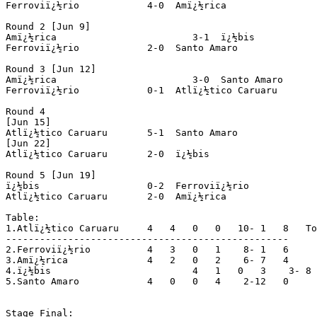
Ferroviï¿½rio		 4-0  Amï¿½rica			(prel. Santa Cruz x Sete de Setembro)

Round 2 [Jun 9]

Amï¿½rica			 3-1  ï¿½bis			(prel. Nï¿½utico x Santa Cruz)

Ferroviï¿½rio		 2-0  Santo Amaro		(prel. Paulistano x Sport)

Round 3 [Jun 12]

Amï¿½rica			 3-0  Santo Amaro		(prel. Sport x Santa Cruz)

Ferroviï¿½rio		 0-1  Atlï¿½tico Caruaru		(prel. Paulistano x Central)

Round 4

[Jun 15]

Atlï¿½tico Caruaru	 5-1  Santo Amaro		(prel. Central x Sport)

[Jun 22]

Atlï¿½tico Caruaru	 2-0  ï¿½bis			(prel. Central x Nï¿½utico)

Round 5 [Jun 19]

ï¿½bis			 0-2  Ferroviï¿½rio		(prel. Sport x Nï¿½utico)

Atlï¿½tico Caruaru	 2-0  Amï¿½rica			(prel. Central x Santa Cruz)

Table:

1.Atlï¿½tico Caruaru	 4   4   0   0   10- 1   8   To group A

--------------------------------------------------

2.Ferroviï¿½rio		 4   3   0   1    8- 1   6

3.Amï¿½rica		 4   2   0   2    6- 7   4

4.ï¿½bis			 4   1   0   3    3- 8   2

5.Santo Amaro		 4   0   0   4    2-12   0

Stage Final:
