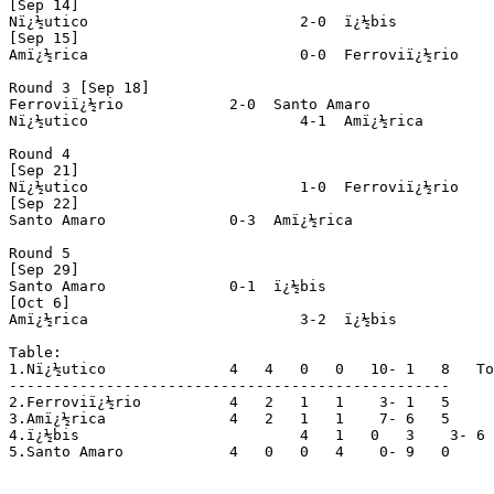
[Sep 14]

Nï¿½utico			 2-0  ï¿½bis

[Sep 15]

Amï¿½rica			 0-0  Ferroviï¿½rio		(prel. Santa Cruz x Central)

Round 3 [Sep 18]

Ferroviï¿½rio		 2-0  Santo Amaro		(prel. Nï¿½utico x Amï¿½rica)

Nï¿½utico			 4-1  Amï¿½rica

Round 4

[Sep 21]

Nï¿½utico			 1-0  Ferroviï¿½rio

[Sep 22]

Santo Amaro		 0-3  Amï¿½rica			(prel. Sport x Central)

Round 5

[Sep 29]

Santo Amaro		 0-1  ï¿½bis			(prel. Sport x Paulistano)

[Oct 6]

Amï¿½rica			 3-2  ï¿½bis			(prel. Santa Cruz x Sport)

Table:

1.Nï¿½utico		 4   4   0   0   10- 1   8   To group A

--------------------------------------------------

2.Ferroviï¿½rio		 4   2   1   1    3- 1   5

3.Amï¿½rica		 4   2   1   1    7- 6   5

4.ï¿½bis			 4   1   0   3    3- 6   2

5.Santo Amaro		 4   0   0   4    0- 9   0
