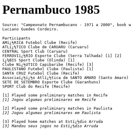
Pernambuco 1985
Source: "Campeonato Pernambucano - 1971 a 2000", book w
Luciano Guedes Cordeiro.
Participants

AMï¿½RICA Futebol Clube (Recife)

ATLï¿½TICO Clube de CARUARU (Caruaru)

CENTRAL Sport Club (Caruaru)

FERROVIï¿½RIO Esporte Clube (Serra Talhada) [1] [2]

ï¿½BIS Sport Clube (Olinda) [1]

Clube Nï¿½UTICO Capibaribe (Recife) [3]

PAULISTANO Futebol Clube (Paulista) [1]

SANTA CRUZ Futebol Clube (Recife)

Associaï¿½ï¿½o Atlï¿½tica de SANTO AMARO (Santo Amaro) 
SETE DE SETEMBRO Esporte Clube (Garanhuns)

SPORT Club do Recife (Recife)

[1] Jogou algumas preliminares em Recife
[2] Jogou algumas preliminares em Paulista
[3] Mandou seus jogos no Estï¿½dio Arruda