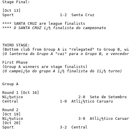
Stage Final:

[Oct 13]

Sport			 1-2  Santa Cruz

**** O SANTA CRUZ ï¿½ finalista do campeonato
THIRD STAGE:

(O lanterna do Grupo A "cai" para o Grupo B, o vencedor
First Phase

(O campeï¿½o do grupo A ï¿½ finalista do 1ï¿½ turno)
Group A

Round 1 [Oct 16]

Nï¿½utico			 2-0  Sete de Setembro

Central			 1-0  Atlï¿½tico Caruaru

Round 2

[Oct 19]

Nï¿½utico			 3-0  Atlï¿½tico Caruaru

[Oct 20]

Sport			 3-2  Central
