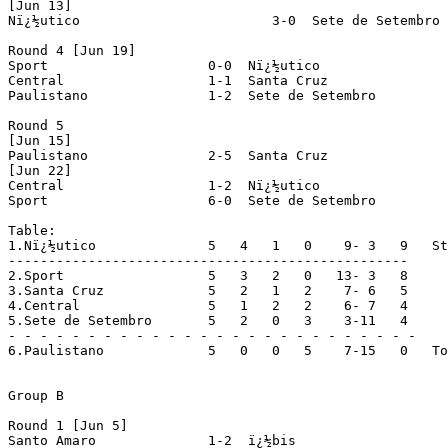
[Jun 13]

Nï¿½utico			 3-0  Sete de Setembro

Round 4 [Jun 19]

Sport			 0-0  Nï¿½utico

Central			 1-1  Santa Cruz

Paulistano		 1-2  Sete de Setembro

Round 5

[Jun 15]

Paulistano		 2-5  Santa Cruz

[Jun 22]

Central			 1-2  Nï¿½utico

Sport			 6-0  Sete de Setembro

Table:

1.Nï¿½utico		 5   4   1   0    9- 3   9   Stage finalists

--------------------------------------------------

2.Sport			 5   3   2   0   13- 3   8

3.Santa Cruz		 5   2   1   2    7- 6   5

4.Central		 5   1   2   2    6- 7   4

5.Sete de Setembro	 5   2   0   3    3-11   4

- - - - - - - - - - - - - - - - - - - - - - - - - -

6.Paulistano		 5   0   0   5    7-15   0   To group B

Group B

Round 1 [Jun 5]

Santo Amaro		 1-2  ï¿½bis			(prel. Nï¿½utico x Paulistano)
