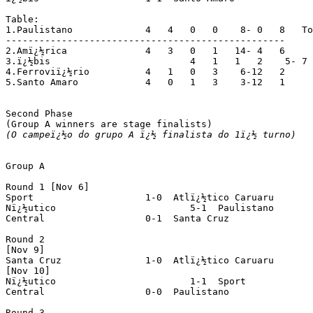
Table:

1.Paulistano		 4   4   0   0    8- 0   8   To group A

--------------------------------------------------

2.Amï¿½rica		 4   3   0   1   14- 4   6

3.ï¿½bis			 4   1   1   2    5- 7   3

4.Ferroviï¿½rio		 4   1   0   3    6-12   2

5.Santo Amaro		 4   0   1   3    3-12   1

Second Phase

(O campeï¿½o do grupo A ï¿½ finalista do 1ï¿½ turno)
Group A

Round 1 [Nov 6]

Sport			 1-0  Atlï¿½tico Caruaru

Nï¿½utico			 5-1  Paulistano

Central			 0-1  Santa Cruz

Round 2

[Nov 9]

Santa Cruz		 1-0  Atlï¿½tico Caruaru

[Nov 10]

Nï¿½utico			 1-1  Sport

Central			 0-0  Paulistano

Round 3
