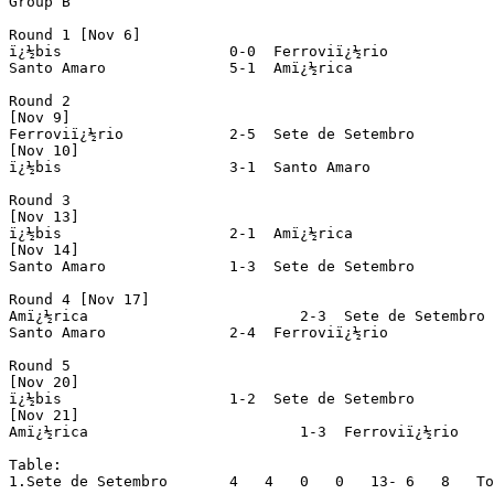
Group B

Round 1 [Nov 6]

ï¿½bis			 0-0  Ferroviï¿½rio		(prel. Sport x Atlï¿½tico Caruaru)

Santo Amaro		 5-1  Amï¿½rica			(prel. Nï¿½utico x Paulistano)

Round 2

[Nov 9]

Ferroviï¿½rio		 2-5  Sete de Setembro		(prel. Santa Cruz x Atlï¿½tico Caruaru)

[Nov 10]

ï¿½bis			 3-1  Santo Amaro		(prel. Nï¿½utico x Sport)

Round 3

[Nov 13]

ï¿½bis			 2-1  Amï¿½rica			(prel. Santa Cruz x Paulistano)

[Nov 14]

Santo Amaro		 1-3  Sete de Setembro		(played in Paulista)

Round 4 [Nov 17]

Amï¿½rica			 2-3  Sete de Setembro		(prel. Santa Cruz x Nï¿½utico)

Santo Amaro		 2-4  Ferroviï¿½rio		(prel. Paulistano x Sport)

Round 5

[Nov 20]

[Nov 21]

Amï¿½rica			 1-3  Ferroviï¿½rio		(prel. Nï¿½utico x Central)

Table:

1.Sete de Setembro	 4   4   0   0   13- 6   8