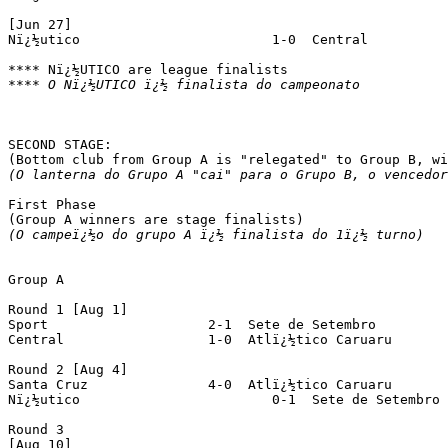
[Jun 27]

Nï¿½utico			 1-0  Central

**** O Nï¿½UTICO ï¿½ finalista do campeonato
SECOND STAGE:

(O lanterna do Grupo A "cai" para o Grupo B, o vencedor
First Phase

(O campeï¿½o do grupo A ï¿½ finalista do 1ï¿½ turno)
Group A

Round 1 [Aug 1]

Sport			 2-1  Sete de Setembro

Central			 1-0  Atlï¿½tico Caruaru

Round 2 [Aug 4]

Santa Cruz		 4-0  Atlï¿½tico Caruaru

Nï¿½utico			 0-1  Sete de Setembro		(played at Ilha do Retiro stadium)

Round 3

[Aug 10]
