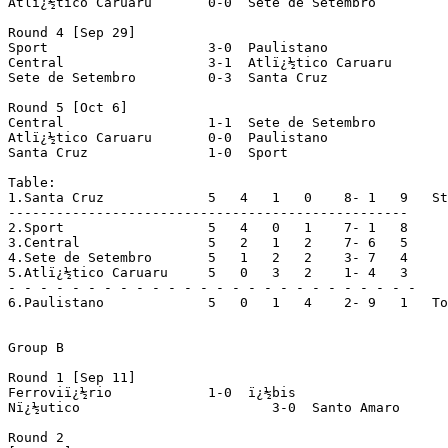
Atlï¿½tico Caruaru	 0-0  Sete de Setembro

Round 4 [Sep 29]

Sport			 3-0  Paulistano

Central			 3-1  Atlï¿½tico Caruaru

Sete de Setembro	 0-3  Santa Cruz

Round 5 [Oct 6]

Central			 1-1  Sete de Setembro

Atlï¿½tico Caruaru	 0-0  Paulistano

Santa Cruz		 1-0  Sport

Table:

1.Santa Cruz		 5   4   1   0    8- 1   9   Stage finalists

--------------------------------------------------

2.Sport			 5   4   0   1    7- 1   8

3.Central		 5   2   1   2    7- 6   5

4.Sete de Setembro	 5   1   2   2    3- 7   4

5.Atlï¿½tico Caruaru	 5   0   3   2    1- 4   3

- - - - - - - - - - - - - - - - - - - - - - - - - -

6.Paulistano		 5   0   1   4    2- 9   1   To group B

Group B

Round 1 [Sep 11]

Ferroviï¿½rio		 1-0  ï¿½bis			(prel. Nï¿½utico x Santo Amaro)

Nï¿½utico			 3-0  Santo Amaro

Round 2
