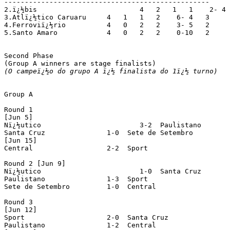
--------------------------------------------------

2.ï¿½bis			 4   2   1   1    2- 4   5

3.Atlï¿½tico Caruaru	 4   1   1   2    6- 4   3

4.Ferroviï¿½rio		 4   0   2   2    3- 5   2

5.Santo Amaro		 4   0   2   2    0-10   2

Second Phase

(O campeï¿½o do grupo A ï¿½ finalista do 1ï¿½ turno)
Group A

Round 1

[Jun 5]

Nï¿½utico			 3-2  Paulistano		(played at Ilha do Retiro stadium)

Santa Cruz		 1-0  Sete de Setembro

[Jun 15]

Central			 2-2  Sport

Round 2 [Jun 9]

Nï¿½utico			 1-0  Santa Cruz

Paulistano		 1-3  Sport

Sete de Setembro 	 1-0  Central

Round 3

[Jun 12]

Sport			 2-0  Santa Cruz

Paulistano		 1-2  Central
