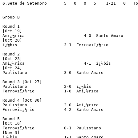
6.Sete de Setembro	 5   0   0   5    1-21   0   To group B

Group B

Round 1

[Oct 19]

Amï¿½rica			 4-0  Santo Amaro		(prel. Nï¿½utico x Atlï¿½tico Caruaru)

[Oct 20]

ï¿½bis			 3-1  Ferroviï¿½rio		(prel. Sport x Central)

Round 2

[Oct 23]

Amï¿½rica			 4-1  ï¿½bis			(prel. Nï¿½utico x Santa Cruz)

[Oct 24]

Paulistano		 3-0  Santo Amaro

Round 3 [Oct 27]

Paulistano		 2-0  ï¿½bis

Ferroviï¿½rio		 1-6  Amï¿½rica			(prel. Santa Cruz x Sport)

Round 4 [Oct 30]

Paulistano		 2-0  Amï¿½rica

Ferroviï¿½rio		 4-2  Santo Amaro		(prel. Santa Cruz x Central)

Round 5

[Oct 16]

Ferroviï¿½rio		 0-1  Paulistano		(prel. Nï¿½utico x Sete de Setembro)

[Nov 3]

ï¿½bis			 1-1  Santo Amaro		(prel. Sport x Nï¿½utico)
