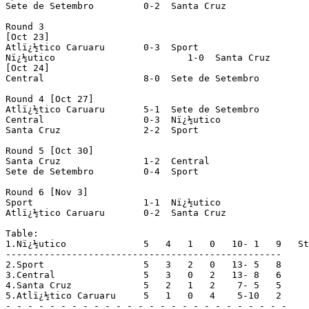
Sete de Setembro	 0-2  Santa Cruz

Round 3

[Oct 23]

Atlï¿½tico Caruaru	 0-3  Sport

Nï¿½utico			 1-0  Santa Cruz

[Oct 24]

Central			 8-0  Sete de Setembro

Round 4 [Oct 27]

Atlï¿½tico Caruaru	 5-1  Sete de Setembro

Central			 0-3  Nï¿½utico

Santa Cruz		 2-2  Sport

Round 5 [Oct 30]

Santa Cruz		 1-2  Central

Sete de Setembro	 0-4  Sport

Round 6 [Nov 3]

Sport			 1-1  Nï¿½utico

Atlï¿½tico Caruaru	 0-2  Santa Cruz

Table:

1.Nï¿½utico		 5   4   1   0   10- 1   9   Stage finalists

--------------------------------------------------

2.Sport			 5   3   2   0   13- 5   8

3.Central		 5   3   0   2   13- 8   6

4.Santa Cruz		 5   2   1   2    7- 5   5

5.Atlï¿½tico Caruaru	 5   1   0   4    5-10   2

- - - - - - - - - - - - - - - - - - - - - - - - - -
