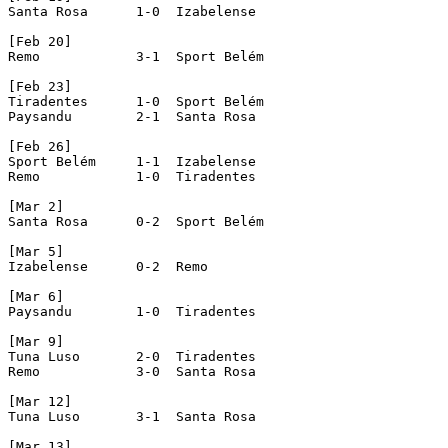
Santa Rosa	1-0  Izabelense

[Feb 20]

Remo		3-1  Sport Belém

[Feb 23]

Tiradentes	1-0  Sport Belém

Paysandu	2-1  Santa Rosa

[Feb 26]

Sport Belém	1-1  Izabelense

Remo		1-0  Tiradentes

[Mar 2]

Santa Rosa	0-2  Sport Belém

[Mar 5]

Izabelense	0-2  Remo

[Mar 6]

Paysandu	1-0  Tiradentes

[Mar 9]

Tuna Luso	2-0  Tiradentes

Remo		3-0  Santa Rosa	

[Mar 12]

Tuna Luso	3-1  Santa Rosa

[Mar 13]
