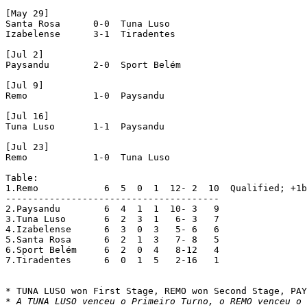
[May 29]

Santa Rosa	0-0  Tuna Luso

Izabelense	3-1  Tiradentes

[Jul 2]

Paysandu	2-0  Sport Belém

[Jul 9]

Remo		1-0  Paysandu

[Jul 16]

Tuna Luso	1-1  Paysandu

[Jul 23]

Remo		1-0  Tuna Luso

Table:

1.Remo		  6  5  0  1  12- 2  10  Qualified; +1bp

---------------------------------------

2.Paysandu	  6  4  1  1  10- 3   9

3.Tuna Luso	  6  2  3  1   6- 3   7

4.Izabelense	  6  3  0  3   5- 6   6

5.Santa Rosa	  6  2  1  3   7- 8   5

6.Sport Belém	  6  2  0  4   8-12   4

7.Tiradentes	  6  0  1  5   2-16   1

* A TUNA LUSO venceu o Primeiro Turno, o REMO venceu o 