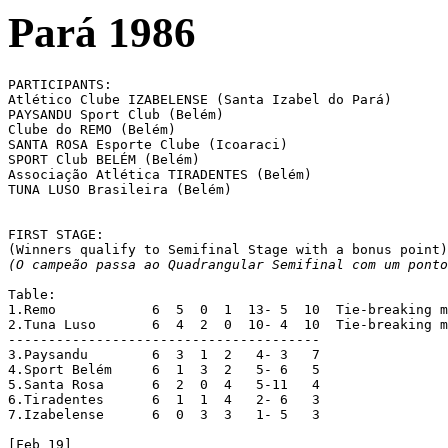
Pará 1986
PARTICIPANTS:

Atlético Clube IZABELENSE (Santa Izabel do Pará)

PAYSANDU Sport Club (Belém)

Clube do REMO (Belém)

SANTA ROSA Esporte Clube (Icoaraci)

SPORT Club BELÉM (Belém)

Associação Atlética TIRADENTES (Belém)

TUNA LUSO Brasileira (Belém)

FIRST STAGE:

(O campeão passa ao Quadrangular Semifinal com um ponto
Table:

1.Remo		  6  5  0  1  13- 5  10  Tie-breaking match

2.Tuna Luso	  6  4  2  0  10- 4  10  Tie-breaking match

---------------------------------------

3.Paysandu	  6  3  1  2   4- 3   7

4.Sport Belém	  6  1  3  2   5- 6   5

5.Santa Rosa	  6  2  0  4   5-11   4

6.Tiradentes	  6  1  1  4   2- 6   3

7.Izabelense	  6  0  3  3   1- 5   3

[Feb 19]
