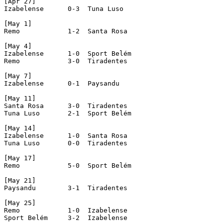
[Apr 27]

Izabelense	0-3  Tuna Luso

[May 1]

Remo		1-2  Santa Rosa

[May 4]

Izabelense	1-0  Sport Belém

Remo		3-0  Tiradentes

[May 7]

Izabelense	0-1  Paysandu

[May 11]

Santa Rosa	3-0  Tiradentes

Tuna Luso	2-1  Sport Belém

[May 14]

Izabelense	1-0  Santa Rosa

Tuna Luso	0-0  Tiradentes

[May 17]

Remo		5-0  Sport Belém

[May 21]

Paysandu	3-1  Tiradentes

[May 25]

Remo		1-0  Izabelense

Sport Belém	3-2  Izabelense
