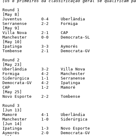
(Os 8 primeiros da classificação geral se qualificam pa
Round 1

[May 8]

Juventus	0-4	Uberlândia

Serranense	2-2	Formiga

[May 9]

Villa Nova	2-1	CAP

Manchester	0-0	Democrata-SL

[May 10]

Ipatinga	3-3	Aymorés

Tombense	2-1	Democrata-GV

Round 2

[May 23]

Uberlândia	3-2	Villa Nova

Formiga		4-2	Manchester

Siderúrgica	1-1	Serranense

Democrata-GV	4-2	Ipatinga

CAP		1-2	Mamoré

[May 25]

Novo Esporte	2-2	Tombense

Round 3

[Jun 13]

Mamoré		4-1	Uberlândia

Manchester	1-0	Siderúrgica

[Jun 14]

Ipatinga	1-3	Novo Esporte

Aymorés		2-0	Democrata-GV
