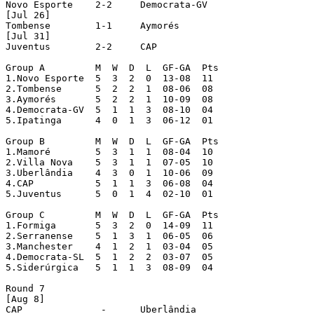
Novo Esporte	2-2	Democrata-GV

[Jul 26]

Tombense	1-1	Aymorés

[Jul 31]

Juventus	2-2	CAP

Group A		M  W  D  L  GF-GA  Pts

1.Novo Esporte	5  3  2  0  13-08  11

2.Tombense	5  2  2  1  08-06  08

3.Aymorés	5  2  2  1  10-09  08

4.Democrata-GV	5  1  1  3  08-10  04

5.Ipatinga	4  0  1  3  06-12  01

Group B		M  W  D  L  GF-GA  Pts

1.Mamoré	5  3  1  1  08-04  10

2.Villa Nova	5  3  1  1  07-05  10

3.Uberlândia	4  3  0  1  10-06  09

4.CAP		5  1  1  3  06-08  04

5.Juventus	5  0  1  4  02-10  01

Group C		M  W  D  L  GF-GA  Pts

1.Formiga	5  3  2  0  14-09  11

2.Serranense	5  1  3  1  06-05  06

3.Manchester	4  1  2  1  03-04  05

4.Democrata-SL	5  1  2  2  03-07  05

5.Siderúrgica	5  1  1  3  08-09  04

Round 7

[Aug 8]

CAP		 -	Uberlândia
