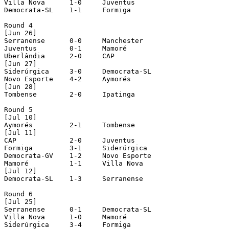
Villa Nova	1-0	Juventus

Democrata-SL	1-1	Formiga

Round 4

[Jun 26]

Serranense	0-0	Manchester

Juventus	0-1	Mamoré

Uberlândia	2-0	CAP

[Jun 27]

Siderúrgica	3-0	Democrata-SL

Novo Esporte	4-2	Aymorés

[Jun 28]

Tombense	2-0	Ipatinga

Round 5

[Jul 10]

Aymorés		2-1	Tombense

[Jul 11]

CAP		2-0	Juventus

Formiga		3-1	Siderúrgica

Democrata-GV	1-2	Novo Esporte

Mamoré		1-1	Villa Nova

[Jul 12]

Democrata-SL	1-3	Serranense

Round 6

[Jul 25]

Serranense	0-1	Democrata-SL

Villa Nova	1-0	Mamoré

Siderúrgica	3-4	Formiga
