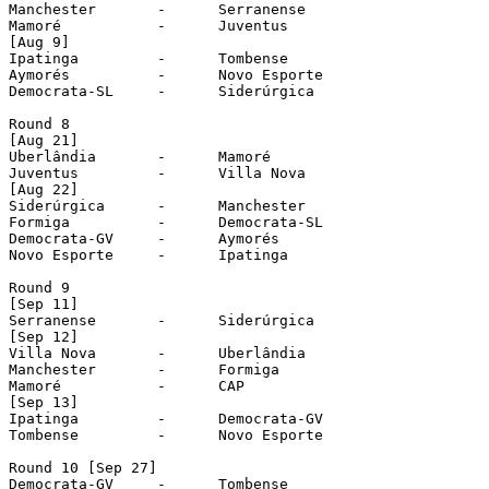
Manchester	 -	Serranense

Mamoré		 -	Juventus

[Aug 9]

Ipatinga	 -	Tombense

Aymorés		 -	Novo Esporte

Democrata-SL	 -	Siderúrgica

Round 8

[Aug 21]

Uberlândia	 -	Mamoré

Juventus	 -	Villa Nova

[Aug 22]

Siderúrgica	 -	Manchester

Formiga		 -	Democrata-SL

Democrata-GV	 -	Aymorés

Novo Esporte	 -	Ipatinga

Round 9

[Sep 11]

Serranense	 -	Siderúrgica

[Sep 12]

Villa Nova	 -	Uberlândia

Manchester	 -	Formiga

Mamoré		 -	CAP

[Sep 13]

Ipatinga	 -	Democrata-GV

Tombense	 -	Novo Esporte

Round 10 [Sep 27]

Democrata-GV	 -	Tombense
