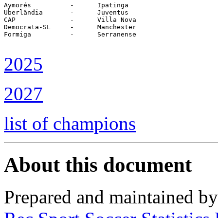
Aymorés		 -	Ipatinga

Uberlândia	 -	Juventus

CAP		 -	Villa Nova

Democrata-SL	 -	Manchester

Formiga		 -	Serranense	

2025
2027
list of champions
About this document
Prepared and maintained b