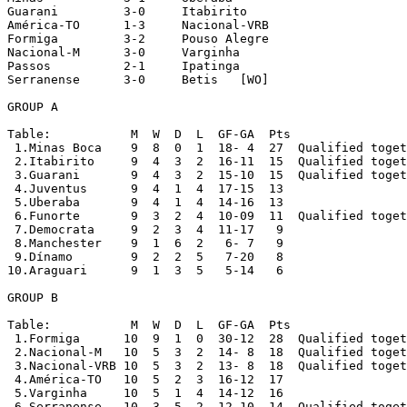
Guarani		3-0	Itabirito

América-TO	1-3	Nacional-VRB

Formiga		3-2	Pouso Alegre

Nacional-M	3-0	Varginha

Passos		2-1	Ipatinga

Serranense	3-0	Betis   [WO]

GROUP A

Table:		 M  W  D  L  GF-GA  Pts

 1.Minas Boca	 9  8  0  1  18- 4  27  Qualified together U-17 Team

 2.Itabirito   	 9  4  3  2  16-11  15  Qualified together U-17 Team

 3.Guarani	 9  4  3  2  15-10  15  Qualified together U-17 Team

 4.Juventus	 9  4  1  4  17-15  13

 5.Uberaba	 9  4  1  4  14-16  13

 6.Funorte	 9  3  2  4  10-09  11  Qualified together U-17 Team

 7.Democrata	 9  2  3  4  11-17   9

 8.Manchester	 9  1  6  2   6- 7   9

 9.Dínamo	 9  2  2  5   7-20   8

10.Araguari	 9  1  3  5   5-14   6

GROUP B

Table:		 M  W  D  L  GF-GA  Pts

 1.Formiga	10  9  1  0  30-12  28  Qualified together U-17 Team

 2.Nacional-M	10  5  3  2  14- 8  18  Qualified together U-17 Team

 3.Nacional-VRB	10  5  3  2  13- 8  18  Qualified together U-17 Team

 4.América-TO	10  5  2  3  16-12  17

 5.Varginha	10  5  1  4  14-12  16

 6.Serranense	10  3  5  2  12-10  14  Qualified together U-17 Team
