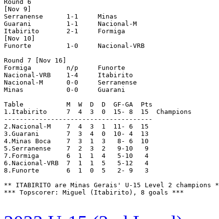
Round 6

[Nov 9]

Serranense	1-1	Minas

Guarani		1-1	Nacional-M

Itabirito	2-1	Formiga

[Nov 10]

Funorte		1-0	Nacional-VRB

Round 7 [Nov 16]

Formiga		n/p	Funorte

Nacional-VRB	1-4	Itabirito

Nacional-M	0-0	Serranense

Minas		0-0	Guarani

Table		M  W  D  D  GF-GA  Pts 

1.Itabirito	7  4  3  0  15- 8  15  Champions

--------------------------------------

2.Nacional-M	7  4  3  1  11- 6  15

3.Guarani	7  3  4  0  10- 4  13

4.Minas Boca	7  3  1  3   8- 6  10

5.Serranense	7  2  3  2   9-10   9

7.Formiga	6  1  1  4   5-10   4

6.Nacional-VRB	7  1  1  5   5-12   4

8.Funorte	6  1  0  5   2- 9   3

** ITABIRITO are Minas Gerais' U-15 Level 2 champions *
*** Topscorer: Miguel (Itabirito), 8 goals ***
