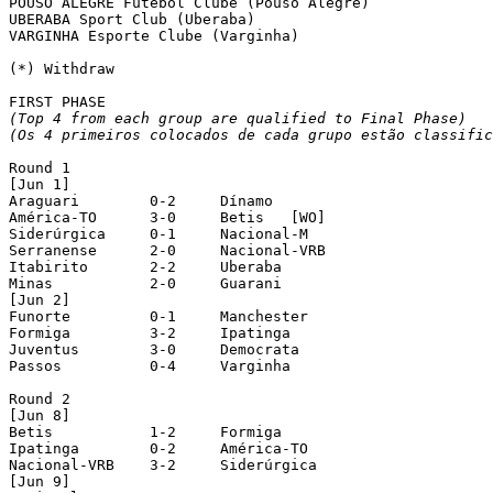
POUSO ALEGRE Futebol Clube (Pouso Alegre)

UBERABA Sport Club (Uberaba)

VARGINHA Esporte Clube (Varginha)

(*) Withdraw

(Top 4 from each group are qualified to Final Phase)
(Os 4 primeiros colocados de cada grupo estão classific
Round 1

[Jun 1]

Araguari	0-2	Dínamo

América-TO	3-0	Betis	[WO]

Siderúrgica	0-1	Nacional-M

Serranense	2-0	Nacional-VRB

Itabirito	2-2	Uberaba

Minas		2-0	Guarani

[Jun 2]

Funorte		0-1	Manchester

Formiga		3-2	Ipatinga

Juventus	3-0	Democrata

Passos		0-4	Varginha

Round 2

[Jun 8]

Betis		1-2	Formiga

Ipatinga	0-2	América-TO

Nacional-VRB	3-2	Siderúrgica

[Jun 9]
