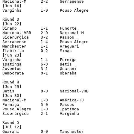
Nacional-M	2-2	Serranense

[Jun 16]

Varginha	1-0	Pouso Alegre

Round 3

[Jun 22]

Dínamo		1-1	Funorte

Nacional-VRB	2-0	Nacional-M

Siderúrgica	3-2	Passos

Serranense	1-4	Pouso Alegre

Manchester	1-1	Araguari

Itabirito	0-2	Minas

[jun 23]

Varginha	1-4	Formiga

Ipatinga	6-0	Betis

Juventus	3-1	Guarani

Democrata	0-1	Uberaba

Round 4

[Jun 29]

Betis		0-0	Nacional-VRB

[Jun 30]

Nacional-M	1-0	América-TO

Formiga		5-0	Passos

Pouso Alegre	1-0	Ipatinga

Siderúrgica	2-1	Varginha

Round 5

[Jul 12]

Guarani		0-0	Manchester
