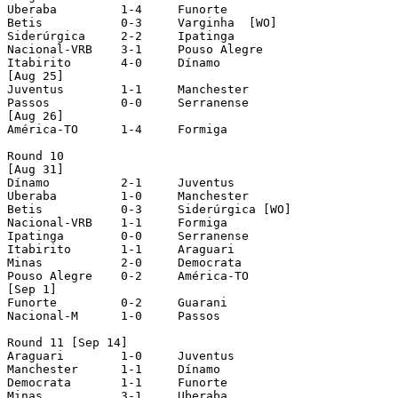
Uberaba		1-4	Funorte

Betis		0-3	Varginha  [WO]

Siderúrgica	2-2	Ipatinga

Nacional-VRB	3-1	Pouso Alegre

Itabirito	4-0	Dínamo

[Aug 25]

Juventus	1-1	Manchester

Passos		0-0	Serranense

[Aug 26]

América-TO	1-4	Formiga

Round 10

[Aug 31]

Dínamo		2-1	Juventus

Uberaba		1-0	Manchester

Betis		0-3	Siderúrgica [WO]

Nacional-VRB	1-1	Formiga

Ipatinga	0-0	Serranense

Itabirito	1-1	Araguari

Minas		2-0	Democrata

Pouso Alegre	0-2	América-TO

[Sep 1]

Funorte		0-2	Guarani	

Nacional-M	1-0	Passos

Round 11 [Sep 14]

Araguari	1-0	Juventus

Manchester	1-1	Dínamo

Democrata	1-1	Funorte

Minas		3-1	Uberaba
