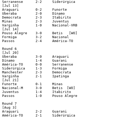
Serranense	2-2	Siderúrgica

[Jul 13]

Araguari	0-2	Funorte

Uberaba		2-0	Dínamo

Democrata	2-3	Itabirito

Minas		2-3	Juventus

Varginha	1-0	Nacional-VRB

[Jul 14]

Pouso Alegre	3-0	Betis	[WO]

Formiga		3-2	Nacional

Passos		2-4	América-TO

Round 6

[Jul 20]

Uberaba		3-0	Araguari

Dínamo		1-4	Guarani

América-TO	0-0	Serranense

Siderúrgica	1-3	Formiga

Manchester	2-3	Democrata

Varginha	2-1	Ipatinga

[Jul 21]

Funorte		0-1	Minas

Nacional-M	3-0	Betis  [WO]

Juventus	1-4	Itabirito

Passos		1-0	Pouso Alegre

Round 7

[Aug 3]

Araguari	2-2	Guarani

América-TO	2-1	Siderúrgica
