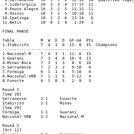
 7.Siderúrgica	10  3  3  4  17-17  12

 8.Pouso Alegre	10  3  2  5  12-12  11

 9.Passos	10  3  1  5  10-18  11

10.Ipatinga	10  1  3  6  13-14   6

11.Betis	10  0  1  9   1-29   1

FINAL PHASE

Table		M  W  D  D  GF-GA  Pts 

1.Itabirito	7  4  3  0  15- 8  15  Champions

--------------------------------------

2.Nacional-M	7  4  3  1  11- 6  15

3.Guarani	7  3  4  0  10- 4  13

4.Minas Boca	7  3  1  3   8- 6  10

5.Serranense	7  2  3  2   9-10   9

7.Formiga	6  1  1  4   5-10   4

6.Nacional-VRB	7  1  1  5   5-12   4

8.Funorte	6  1  0  5   2- 9   3

Round 1

[Sep 28]

Serranense	2-1	Funorte

Itabirito	2-1	Minas

[Sep 29]

Formiga		1-1	Guarani

Nacional-VRB	1-2	Nacional-M

Round 2

[Oct 12]
