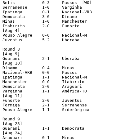
Betis		0-3	Passos	[WO]

Serranense	1-0	Varginha

Ipatinga	0-1	Nacional-VRB

Democrata	3-0	Dínamo

Minas		1-0	Manchester

Itabirito	2-0	Funorte

[Aug 4]

Pouso Alegre	0-0	Nacional-M

Juventus	5-2	Uberaba

Round 8

[Aug 9]

Guarani		2-1	Uberaba

[Aug 10]

Dínamo		0-4	Minas

Nacional-VRB	0-0	Passos

Ipatinga	1-1	Nacional-M

Manchester	0-0	Itabirito

Democrata	2-0	Araguari

Varginha	1-1	América-TO

[Aug 11]

Funorte		2-0	Juventus

Formiga		2-1	Serranense

Pouso Alegre	1-1	Siderúrgica

Round 9

[Aug 23]

Guarani		1-1	Democrata

[Aug 24]

Araguari	0-1	Minas
