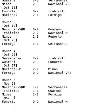
Guarani		3-1	Serranense

Minas		2-0	Nacional-VRB

[Oct 13]

Funorte		0-2	Itabirito

Nacional	2-1	Formiga

Round 3

[Oct 19]

Nacional-VRB	0-2	Guarani

Itabirito	2-2	Nacional-M

Minas		1-0	Funorte

[Oct 20]

Formiga		2-1	Serranense

Round 4

[Oct 26]

Serranense	2-2	Itabirito

Guarani		2-0	Funorte

[Oct 27]

Nacional-M	2-1	Minas

Formiga		0-2	Nacional-VRB

Round 5

[Nov 2]

Nacional-VRB	1-1	Serranense

Itabirito	1-1	Guarani

Minas		2-0	Formiga

[Nov 3]

Funorte		0-2	Nacional-M
