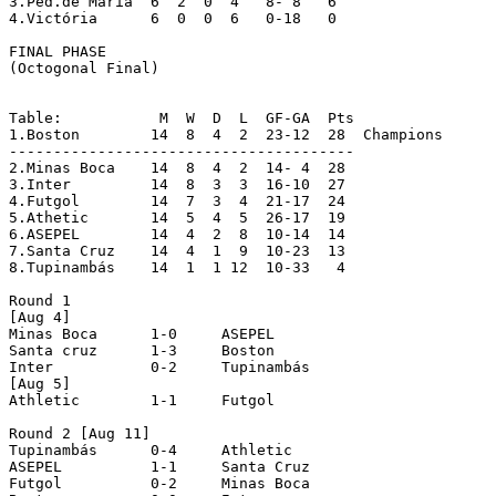
3.Ped.de Maria	6  2  0  4   8- 8   6

4.Victória	6  0  0  6   0-18   0

FINAL PHASE

(Octogonal Final)

Table:		 M  W  D  L  GF-GA  Pts

1.Boston	14  8  4  2  23-12  28  Champions

---------------------------------------

2.Minas Boca	14  8  4  2  14- 4  28

3.Inter		14  8  3  3  16-10  27

4.Futgol	14  7  3  4  21-17  24

5.Athetic	14  5  4  5  26-17  19

6.ASEPEL	14  4  2  8  10-14  14

7.Santa Cruz	14  4  1  9  10-23  13

8.Tupinambás	14  1  1 12  10-33   4

Round 1

[Aug 4]

Minas Boca	1-0	ASEPEL

Santa cruz	1-3	Boston

Inter		0-2 	Tupinambás

[Aug 5]

Athletic	1-1	Futgol

Round 2 [Aug 11]

Tupinambás	0-4	Athletic

ASEPEL		1-1	Santa Cruz

Futgol		0-2	Minas Boca
