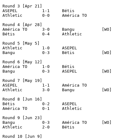
Round 3 [Apr 21]

ASEPEL		1-1	Bétis

Athletic	0-0	América TO

Round 4 [Apr 28]

América TO	3-0	Bangu		[WO]

Bétis		0-4	Athletic

Round 5 [May 5]

Athletic	1-0	ASEPEL

Bangu		0-3	Bétis		[WO]

Round 6 [May 12]

América TO	1-0	Bétis

Bangu		0-3	ASEPEL		[WO]

Round 7 [May 19]

ASEPEL		1-1	América TO

Athletic	3-0	Bangu		[WO]

Round 8 [Jun 16]

Bétis		0-2	ASEPEL

América TO	0-1	Athletic

Round 9 [Jun 23]

Bangu		0-3	América TO	[WO]	

Athletic	2-0	Bétis

Round 10 [Jun 9]
