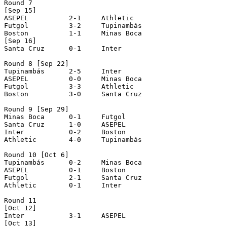
Round 7 

[Sep 15]

ASEPEL		2-1	Athletic

Futgol		3-2	Tupinambás

Boston		1-1	Minas Boca

[Sep 16]

Santa Cruz	0-1	Inter

Round 8 [Sep 22]

Tupinambás	2-5	Inter

ASEPEL		0-0	Minas Boca

Futgol		3-3	Athletic

Boston		3-0	Santa Cruz

Round 9 [Sep 29]

Minas Boca	0-1	Futgol

Santa Cruz	1-0	ASEPEL

Inter		0-2	Boston

Athletic	4-0	Tupinambás

Round 10 [Oct 6]

Tupinambás	0-2	Minas Boca

ASEPEL		0-1	Boston

Futgol		2-1	Santa Cruz

Athletic	0-1	Inter

Round 11 

[Oct 12]

Inter		3-1	ASEPEL

[Oct 13]
