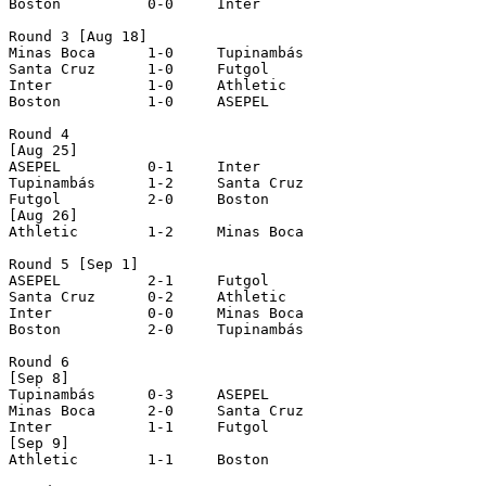
Boston		0-0	Inter

Round 3 [Aug 18]

Minas Boca	1-0	Tupinambás

Santa Cruz	1-0	Futgol

Inter		1-0	Athletic

Boston		1-0	ASEPEL

Round 4 

[Aug 25]

ASEPEL		0-1	Inter

Tupinambás	1-2	Santa Cruz

Futgol		2-0	Boston

[Aug 26]

Athletic	1-2	Minas Boca

Round 5 [Sep 1]

ASEPEL		2-1	Futgol

Santa Cruz	0-2	Athletic

Inter		0-0	Minas Boca

Boston		2-0	Tupinambás

Round 6 

[Sep 8]

Tupinambás	0-3	ASEPEL

Minas Boca	2-0	Santa Cruz

Inter		1-1	Futgol

[Sep 9]

Athletic	1-1	Boston
