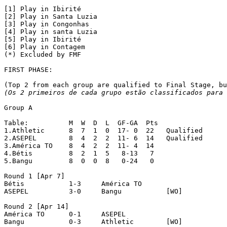
[1] Play in Ibirité

[2] Play in Santa Luzia

[3] Play in Congonhas

[4] Play in santa Luzia

[5] Play in Ibirité

[6] Play in Contagem

(*) Excluded by FMF

FIRST PHASE:

(Os 2 primeiros de cada grupo estão classificados para 
Group A

Table:		M  W  D  L  GF-GA  Pts

1.Athletic	8  7  1  0  17- 0  22   Qualified

2.ASEPEL	8  4  2  2  11- 6  14   Qualified

3.América TO	8  4  2  2  11- 4  14

4.Bétis		8  2  1  5   8-13   7

5.Bangu		8  0  0  8   0-24   0

Round 1 [Apr 7]

Bétis		1-3	América TO

ASEPEL		3-0	Bangu		[WO]

Round 2 [Apr 14]

América TO	0-1	ASEPEL

Bangu		0-3	Athletic	[WO]
