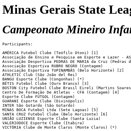
Minas Gerais State Lea
Campeonato Mineiro Infant
Participants:

AMÉRICA Futebol Clube (Teófilo Otoni) [1]

Associação de Ensino e Pesquisa em Esporte e Lazer - AS
Associação Desportiva PEDRAS DE MARIA da Cruz (Pedras d
Associação Esportiva RUBRO NEGRO (Contagem)

Associação Esportiva TUPINAMBÁS (Belo Horizonte) [2]

ATHLETIC Club (São João del Rei)

BANGU Esporte Clube (Congonhas) (*)

BÉTIS Futebol Clube (Ouro Branco) [3]

BOSTON City Futebol Clube Brasil Eireli (Martins Soares
Centro De Formação De Atletas - CFA (Contagem) [4]

Esporte Clube FUTGOL (Contagem)

GUARANI Esporte Clube (Divinópolis)

INTER São Gotardo (São Gotardo)

MINAS BOCA Futebol Ltda (Sete Lagoas) [5]

SANTA CRUZ Futebol Clube (Belo Horizonte) [6]

UNIÃO LUZIENSE Esporte Clube (Santa Luzia)

VALERIODOCE Esporte Clube (Itabira)

VICTÓRIA Clube de Monte Claros (Monte Claros) (*)
