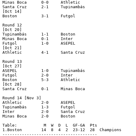
Minas Boca	0-0	Athletic

Santa Cruz	2-1	Tupinambás

[Oct 14]

Boston		3-1	Futgol

Round 12 

[Oct 20]

Tupinambás	1-1	Boston

Minas Boca	0-1	Inter

Futgol		1-0	ASEPEL

[Oct 21]

Athletic	4-1	Santa Cruz

Round 13

[Oct 27]

ASEPEL		1-0	Tupinambás

Futgol		2-0	Inter

Boston		5-3	Athletic

[Oct 28]

Santa Cruz	0-1	Minas Boca

Round 14 [Nov 3]

Athletic	2-0	ASEPEL

Tupinambás	1-3	Futgol

Inter		2-0	Santa Cruz

Minas Boca	2-0	Boston

Table:		 M  W  D  L  GF-GA  Pts

1.Boston	14  8  4  2  23-12  28  Champions

---------------------------------------
