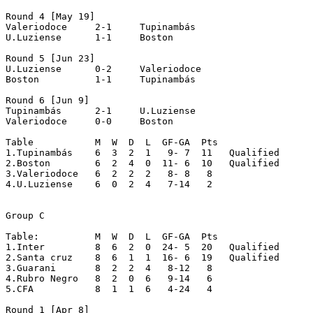
Round 4 [May 19]

Valeriodoce	2-1	Tupinambás

U.Luziense	1-1	Boston

Round 5 [Jun 23]

U.Luziense	0-2	Valeriodoce

Boston		1-1	Tupinambás

Round 6 [Jun 9]

Tupinambás	2-1	U.Luziense

Valeriodoce	0-0	Boston 

Table		M  W  D  L  GF-GA  Pts

1.Tupinambás	6  3  2  1   9- 7  11   Qualified

2.Boston	6  2  4  0  11- 6  10   Qualified

3.Valeriodoce	6  2  2  2   8- 8   8

4.U.Luziense	6  0  2  4   7-14   2

Group C

Table:		M  W  D  L  GF-GA  Pts

1.Inter		8  6  2  0  24- 5  20   Qualified

2.Santa cruz	8  6  1  1  16- 6  19   Qualified

3.Guarani	8  2  2  4   8-12   8

4.Rubro Negro	8  2  0  6   9-14   6

5.CFA		8  1  1  6   4-24   4

Round 1 [Apr 8]
