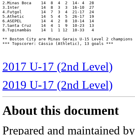
2.Minas Boca	14  8  4  2  14- 4  28

3.Inter		14  8  3  3  16-10  27

4.Futgol	14  7  3  4  21-17  24

5.Athetic	14  5  4  5  26-17  19

6.ASEPEL	14  4  2  8  10-14  14

7.Santa Cruz	14  4  1  9  10-23  13

8.Tupinambás	14  1  1 12  10-33   4

** Boston City are Minas Gerais U-15 Level 2 champions 
*** Topscorer: Cássio (Athletic), 13 goals ***

2017 U-17 (2nd Level)
2019 U-17 (2nd Level)
About this document
Prepared and maintained b