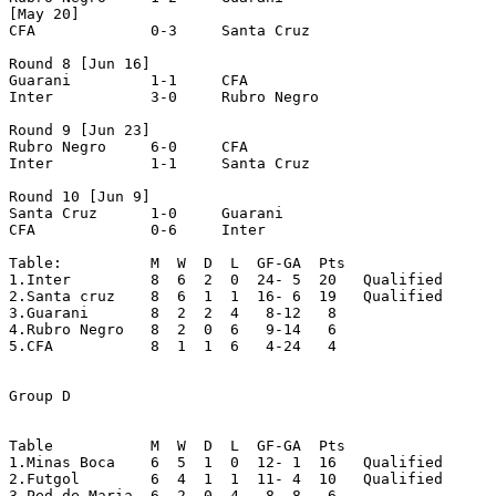
[May 20]

CFA		0-3	Santa Cruz

Round 8 [Jun 16]

Guarani		1-1	CFA

Inter		3-0	Rubro Negro

Round 9 [Jun 23]

Rubro Negro	6-0	CFA

Inter		1-1	Santa Cruz

Round 10 [Jun 9]

Santa Cruz	1-0	Guarani

CFA		0-6	Inter

Table:		M  W  D  L  GF-GA  Pts

1.Inter		8  6  2  0  24- 5  20   Qualified

2.Santa cruz	8  6  1  1  16- 6  19   Qualified

3.Guarani	8  2  2  4   8-12   8

4.Rubro Negro	8  2  0  6   9-14   6

5.CFA		8  1  1  6   4-24   4

Group D

Table		M  W  D  L  GF-GA  Pts

1.Minas Boca	6  5  1  0  12- 1  16   Qualified

2.Futgol	6  4  1  1  11- 4  10   Qualified

3.Ped.de Maria	6  2  0  4   8- 8   6
