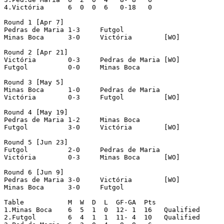
4.Victória	6  0  0  6   0-18   0

Round 1 [Apr 7]

Pedras de Maria	1-3	Futgol

Minas Boca      3-0 	Victória	[WO]

Round 2 [Apr 21]

Victória	0-3 	Pedras de Maria	[WO]

Futgol		0-0 	Minas Boca

Round 3 [May 5]

Minas Boca	1-0	Pedras de Maria

Victória	0-3	Futgol		[WO]

Round 4 [May 19]

Pedras de Maria	1-2	Minas Boca

Futgol		3-0	Victória	[WO]

Round 5 [Jun 23]

Futgol		2-0	Pedras de Maria

Victória	0-3	Minas Boca	[WO]

Round 6 [Jun 9]

Pedras de Maria	3-0	Victória	[WO]

Minas Boca	3-0	Futgol

Table		M  W  D  L  GF-GA  Pts

1.Minas Boca	6  5  1  0  12- 1  16   Qualified

2.Futgol	6  4  1  1  11- 4  10   Qualified
