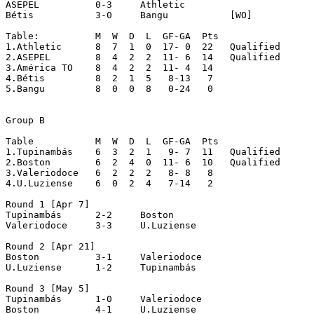
ASEPEL		0-3	Athletic

Bétis		3-0	Bangu		[WO]

Table:		M  W  D  L  GF-GA  Pts

1.Athletic	8  7  1  0  17- 0  22   Qualified

2.ASEPEL	8  4  2  2  11- 6  14   Qualified

3.América TO	8  4  2  2  11- 4  14

4.Bétis		8  2  1  5   8-13   7

5.Bangu		8  0  0  8   0-24   0

Group B

Table		M  W  D  L  GF-GA  Pts

1.Tupinambás	6  3  2  1   9- 7  11   Qualified

2.Boston	6  2  4  0  11- 6  10   Qualified

3.Valeriodoce	6  2  2  2   8- 8   8

4.U.Luziense	6  0  2  4   7-14   2

Round 1 [Apr 7]

Tupinambás	2-2	Boston

Valeriodoce	3-3	U.Luziense

Round 2 [Apr 21]

Boston		3-1	Valeriodoce

U.Luziense	1-2	Tupinambás

Round 3 [May 5]

Tupinambás	1-0	Valeriodoce

Boston		4-1	U.Luziense
