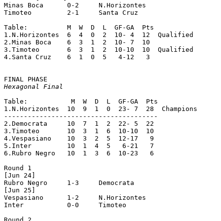
Minas Boca	0-2	N.Horizontes

Timoteo		2-1	Santa Cruz

Table:		M  W  D  L  GF-GA  Pts

1.N.Horizontes  6  4  0  2  10- 4  12  Qualified

2.Minas Boca	6  3  1  2  10- 7  10

3.Timoteo	6  3  1  2  10-10  10  Qualified

4.Santa Cruz	6  1  0  5   4-12   3

Hexagonal Final
Table:		 M  W  D  L  GF-GA  Pts

1.N.Horizontes	10  9  1  0  23- 7  28  Champions

---------------------------------------

2.Democrata	10  7  1  2  22- 5  22

3.Timoteo	10  3  1  6  10-10  10

4.Vespasiano	10  3  2  5  12-17   9

5.Inter		10  1  4  5   6-21   7

6.Rubro Negro	10  1  3  6  10-23   6

Round 1

[Jun 24]

Rubro Negro	1-3	Democrata

[Jun 25]

Vespasiano	1-2	N.Horizontes

Inter		0-0	Timoteo

Round 2
