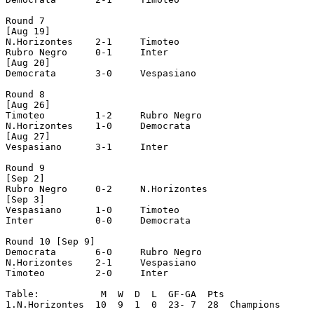
Round 7

[Aug 19]

N.Horizontes	2-1	Timoteo

Rubro Negro	0-1	Inter

[Aug 20]

Democrata	3-0	Vespasiano

Round 8

[Aug 26]

Timoteo		1-2	Rubro Negro

N.Horizontes	1-0	Democrata

[Aug 27]

Vespasiano	3-1	Inter

Round 9

[Sep 2]

Rubro Negro	0-2	N.Horizontes

[Sep 3]

Vespasiano	1-0	Timoteo

Inter		0-0	Democrata

Round 10 [Sep 9]

Democrata	6-0	Rubro Negro

N.Horizontes	2-1	Vespasiano

Timoteo		2-0	Inter

Table:		 M  W  D  L  GF-GA  Pts

1.N.Horizontes	10  9  1  0  23- 7  28  Champions
