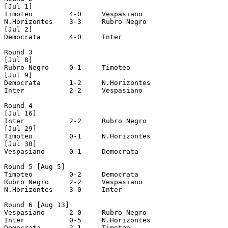
[Jul 1]

Timoteo		4-0	Vespasiano

N.Horizontes	3-3	Rubro Negro

[Jul 2]

Democrata	4-0	Inter

Round 3

[Jul 8]

Rubro Negro	0-1	Timoteo

[Jul 9]

Democrata	1-2	N.Horizontes

Inter		2-2	Vespasiano

Round 4

[Jul 16]

Inter		2-2	Rubro Negro

[Jul 29]

Timoteo		0-1	N.Horizontes

[Jul 30]

Vespasiano	0-1	Democrata

Round 5 [Aug 5]

Timoteo		0-2	Democrata

Rubro Negro	2-2	Vespasiano

N.Horizontes	3-0 	Inter

Round 6 [Aug 13]

Vespasiano	2-0	Rubro Negro

Inter		0-5	N.Horizontes

Democrata	2-1	Timoteo
