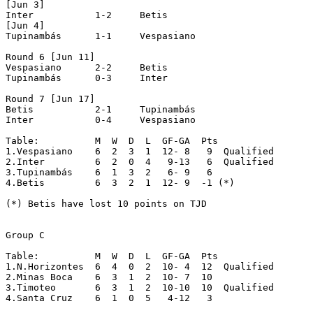
[Jun 3]

Inter		1-2	Betis

[Jun 4]

Tupinambás	1-1	Vespasiano

Round 6 [Jun 11]

Vespasiano	2-2	Betis

Tupinambás	0-3	Inter

Round 7 [Jun 17]

Betis		2-1	Tupinambás

Inter		0-4	Vespasiano

Table:		M  W  D  L  GF-GA  Pts

1.Vespasiano	6  2  3  1  12- 8   9  Qualified

2.Inter		6  2  0  4   9-13   6  Qualified

3.Tupinambás	6  1  3  2   6- 9   6

4.Betis		6  3  2  1  12- 9  -1 (*) 

(*) Betis have lost 10 points on TJD

Group C

Table:		M  W  D  L  GF-GA  Pts

1.N.Horizontes  6  4  0  2  10- 4  12  Qualified

2.Minas Boca	6  3  1  2  10- 7  10

3.Timoteo	6  3  1  2  10-10  10  Qualified

4.Santa Cruz	6  1  0  5   4-12   3
