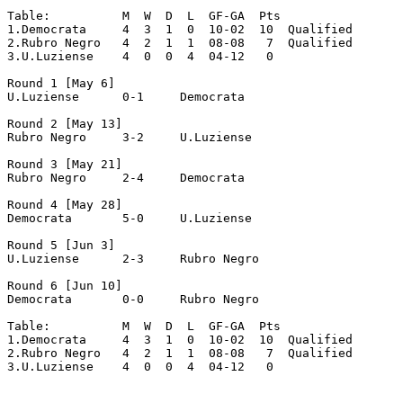
Table:		M  W  D  L  GF-GA  Pts

1.Democrata	4  3  1  0  10-02  10  Qualified

2.Rubro Negro	4  2  1  1  08-08   7  Qualified

3.U.Luziense	4  0  0  4  04-12   0

Round 1 [May 6]

U.Luziense	0-1	Democrata

Round 2 [May 13]

Rubro Negro	3-2	U.Luziense

Round 3 [May 21]

Rubro Negro	2-4	Democrata

Round 4 [May 28]

Democrata	5-0	U.Luziense

Round 5 [Jun 3]

U.Luziense	2-3	Rubro Negro

Round 6 [Jun 10]

Democrata	0-0	Rubro Negro

Table:		M  W  D  L  GF-GA  Pts

1.Democrata	4  3  1  0  10-02  10  Qualified

2.Rubro Negro	4  2  1  1  08-08   7  Qualified

3.U.Luziense	4  0  0  4  04-12   0
