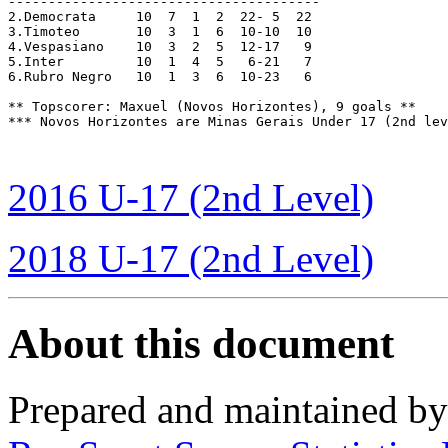
---------------------------------------

2.Democrata	10  7  1  2  22- 5  22

3.Timoteo	10  3  1  6  10-10  10

4.Vespasiano	10  3  2  5  12-17   9

5.Inter		10  1  4  5   6-21   7

6.Rubro Negro	10  1  3  6  10-23   6

** Topscorer: Maxuel (Novos Horizontes), 9 goals **

*** Novos Horizontes are Minas Gerais Under 17 (2nd lev
2016 U-17 (2nd Level)
2018 U-17 (2nd Level)
About this document
Prepared and maintained b