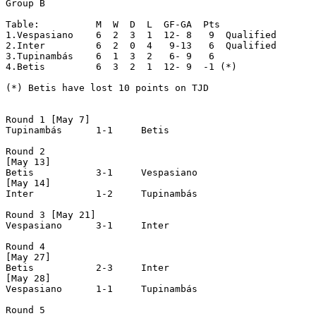
Group B

Table:		M  W  D  L  GF-GA  Pts

1.Vespasiano	6  2  3  1  12- 8   9  Qualified

2.Inter		6  2  0  4   9-13   6  Qualified

3.Tupinambás	6  1  3  2   6- 9   6

4.Betis		6  3  2  1  12- 9  -1 (*) 

(*) Betis have lost 10 points on TJD

Round 1 [May 7]

Tupinambás	1-1	Betis

Round 2

[May 13]

Betis		3-1	Vespasiano

[May 14]

Inter		1-2	Tupinambás

Round 3 [May 21]

Vespasiano	3-1	Inter

Round 4

[May 27]

Betis		2-3	Inter

[May 28]

Vespasiano	1-1	Tupinambás

Round 5
