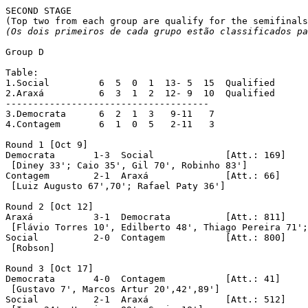
SECOND STAGE

(Os dois primeiros de cada grupo estão classificados pa
Group D

Table:

1.Social	 6  5  0  1  13- 5  15	Qualified

2.Araxá		 6  3  1  2  12- 9  10	Qualified

-------------------------------------

3.Democrata	 6  2  1  3   9-11   7

4.Contagem	 6  1  0  5   2-11   3

Round 1	[Oct 9]

Democrata	1-3  Social		[Att.: 169]

 [Diney 33'; Caio 35', Gil 70', Robinho 83']

Contagem	2-1  Araxá		[Att.: 66]

 [Luiz Augusto 67',70'; Rafael Paty 36']

Round 2	[Oct 12]

Araxá		3-1  Democrata		[Att.: 811]

 [Flávio Torres 10', Edilberto 48', Thiago Pereira 71';
Social		2-0  Contagem		[Att.: 800]

 [Robson]

Round 3	[Oct 17]

Democrata	4-0  Contagem		[Att.: 41]

 [Gustavo 7', Marcos Artur 20',42',89']

Social		2-1  Araxá		[Att.: 512]
