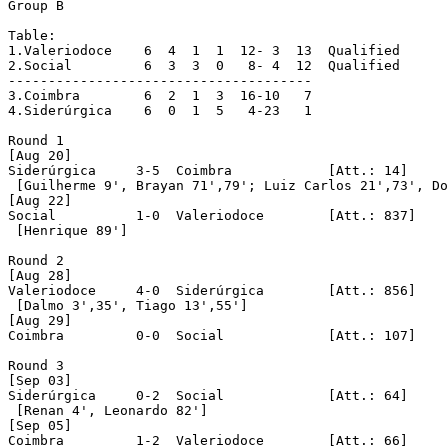
Group B

Table:

1.Valeriodoce    6  4  1  1  12- 3  13	Qualified

2.Social         6  3  3  0   8- 4  12	Qualified

--------------------------------------

3.Coimbra      	 6  2  1  3  16-10   7

4.Siderúrgica    6  0  1  5   4-23   1

Round 1

[Aug 20]

Siderúrgica	3-5  Coimbra		[Att.: 14]

 [Guilherme 9', Brayan 71',79'; Luiz Carlos 21',73', Do
[Aug 22]

Social		1-0  Valeriodoce	[Att.: 837]

 [Henrique 89']

Round 2

[Aug 28]

Valeriodoce	4-0  Siderúrgica	[Att.: 856]

 [Dalmo 3',35', Tiago 13',55']

[Aug 29]

Coimbra		0-0  Social		[Att.: 107]

Round 3

[Sep 03]

Siderúrgica     0-2  Social		[Att.: 64]

 [Renan 4', Leonardo 82']

[Sep 05]

Coimbra        	1-2  Valeriodoce	[Att.: 66]
