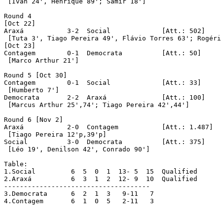
 [Ivan 24', Henrique 89'; Samir 18']

Round 4

[Oct 22]

Araxá		3-2  Social		[Att.: 502]

 [Tuta 3', Tiago Pereira 49', Flávio Torres 63'; Rogéri
[Oct 23]

Contagem	0-1  Democrata		[Att.: 50]

 [Marco Arthur 21']

Round 5	[Oct 30]

Contagem	0-1  Social		[Att.: 33]

 [Humberto 7']

Democrata	2-2  Araxá		[Att.: 100]

 [Marcus Arthur 25',74'; Tiago Pereira 42',44']

Round 6	[Nov 2]

Araxá		2-0  Contagem		[Att.: 1.487]

 [Tiago Pereira 12'p,39'p]

Social		3-0  Democrata		[Att.: 375]

 [Léo 19', Denilson 42', Conrado 90']

Table:

1.Social	 6  5  0  1  13- 5  15	Qualified

2.Araxá		 6  3  1  2  12- 9  10	Qualified

-------------------------------------

3.Democrata	 6  2  1  3   9-11   7

4.Contagem	 6  1  0  5   2-11   3
