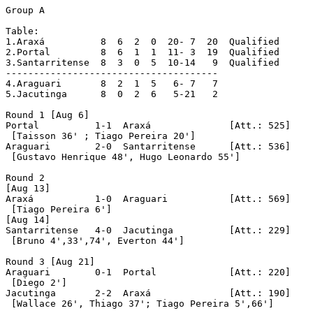
Group A

Table:

1.Araxá          8  6  2  0  20- 7  20	Qualified	

2.Portal	 8  6  1  1  11- 3  19	Qualified

3.Santarritense  8  3  0  5  10-14   9	Qualified

--------------------------------------

4.Araguari       8  2  1  5   6- 7   7

5.Jacutinga      8  0  2  6   5-21   2

Round 1 [Aug 6]

Portal		1-1  Araxá		[Att.: 525]

 [Taisson 36' ; Tiago Pereira 20']

Araguari	2-0  Santarritense	[Att.: 536]

 [Gustavo Henrique 48', Hugo Leonardo 55']

Round 2

[Aug 13]

Araxá		1-0  Araguari		[Att.: 569]

 [Tiago Pereira 6']

[Aug 14]

Santarritense	4-0  Jacutinga		[Att.: 229]

 [Bruno 4',33',74', Everton 44']

Round 3 [Aug 21]

Araguari	0-1  Portal		[Att.: 220]

 [Diego 2']

Jacutinga	2-2  Araxá		[Att.: 190]		

 [Wallace 26', Thiago 37'; Tiago Pereira 5',66']
