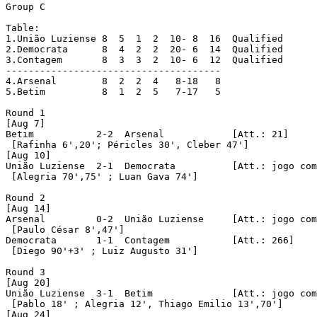
Group C

Table:

1.União Luziense 8  5  1  2  10- 8  16	Qualified

2.Democrata      8  4  2  2  20- 6  14	Qualified

3.Contagem       8  3  3  2  10- 6  12	Qualified

--------------------------------------

4.Arsenal        8  2  2  4   8-18   8

5.Betim          8  1  2  5   7-17   5

Round 1

[Aug 7]

Betim		2-2  Arsenal		[Att.: 21]

 [Rafinha 6',20'; Péricles 30', Cleber 47']

[Aug 10]

União Luziense	2-1  Democrata		[Att.: jogo com portões fechados]

 [Alegria 70',75' ; Luan Gava 74'] 

Round 2

[Aug 14]

Arsenal		0-2  União Luziense	[Att.: jogo com portões fechados]

 [Paulo César 8',47']

Democrata	1-1  Contagem		[Att.: 266]

 [Diego 90'+3' ; Luiz Augusto 31']

Round 3

[Aug 20]

União Luziense	3-1  Betim		[Att.: jogo com portões fechados]

 [Pablo 18' ; Alegria 12', Thiago Emilio 13',70']

[Aug 24]
