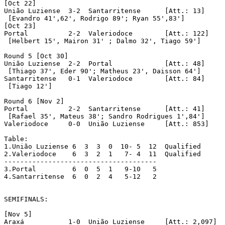
[Oct 22]

União Luziense	3-2  Santarritense	[Att.: 13]

 [Evandro 41',62', Rodrigo 89'; Ryan 55',83']

[Oct 23]

Portal		2-2  Valeriodoce	[Att.: 122]

 [Helbert 15', Mairon 31' ; Dalmo 32', Tiago 59']

Round 5	[Oct 30]

União Luziense	2-2  Portal		[Att.: 48]

 [Thiago 37', Eder 90'; Matheus 23', Daisson 64']

Santarritense	0-1  Valeriodoce	[Att.: 84]

 [Tiago 12']

Round 6	[Nov 2]

Portal		2-2  Santarritense	[Att.: 41]

 [Rafael 35', Mateus 38'; Sandro Rodrigues 1',84']

Valeriodoce	0-0  União Luziense	[Att.: 853]

Table:

1.União Luziense 6  3  3  0  10- 5  12	Qualified

2.Valeriodoce	 6  3  2  1   7- 4  11	Qualified

--------------------------------------

3.Portal	 6  0  5  1   9-10   5

4.Santarritense	 6  0  2  4   5-12   2

SEMIFINALS:

[Nov 5]

Araxá		1-0  União Luziense	[Att.: 2,097]
