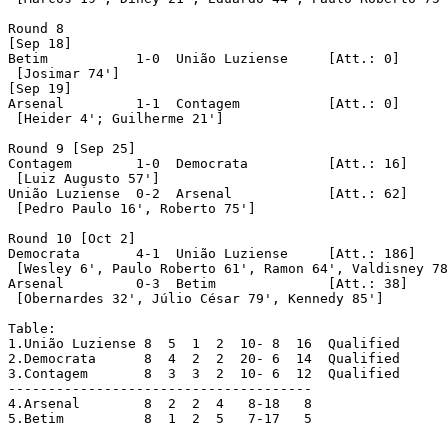
Round 8

[Sep 18]

Betim		1-0  União Luziense	[Att.: 0]

 [Josimar 74']

[Sep 19]

Arsenal		1-1  Contagem		[Att.: 0]

 [Heider 4'; Guilherme 21']

Round 9 [Sep 25]

Contagem	1-0  Democrata		[Att.: 16]

 [Luiz Augusto 57']

União Luziense	0-2  Arsenal		[Att.: 62]

 [Pedro Paulo 16', Roberto 75']

Round 10 [Oct 2]

Democrata	4-1  União Luziense	[Att.: 186]

 [Wesley 6', Paulo Roberto 61', Ramon 64', Valdisney 78
Arsenal		0-3  Betim		[Att.: 38]

 [Obernardes 32', Júlio César 79', Kennedy 85']

Table:

1.União Luziense 8  5  1  2  10- 8  16	Qualified

2.Democrata      8  4  2  2  20- 6  14	Qualified

3.Contagem       8  3  3  2  10- 6  12	Qualified

--------------------------------------

4.Arsenal        8  2  2  4   8-18   8

5.Betim          8  1  2  5   7-17   5
