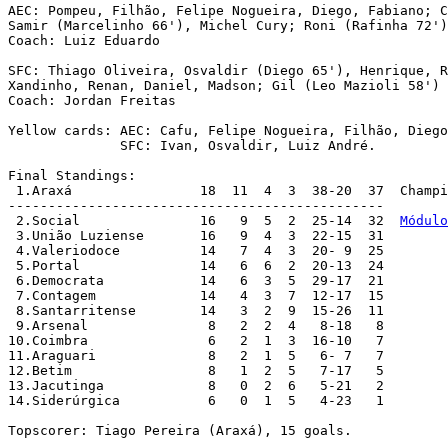
AEC: Pompeu, Filhão, Felipe Nogueira, Diego, Fabiano; C
Samir (Marcelinho 66'), Michel Cury; Roni (Rafinha 72')
Coach: Luiz Eduardo

SFC: Thiago Oliveira, Osvaldir (Diego 65'), Henrique, R
Xandinho, Renan, Daniel, Madson; Gil (Leo Mazioli 58') 
Coach: Jordan Freitas

Yellow cards: AEC: Cafu, Felipe Nogueira, Filhão, Diego
              SFC: Ivan, Osvaldir, Luiz André.

Final Standings:

 1.Araxá		18  11  4  3  38-20  37  Cham
-----------------------------------------------

 2.Social	   	16   9  5  2  25-14  32	 
Módulo
 3.União Luziense	16   9  4  3  22-15  31

 4.Valeriodoce		14   7  4  3  20- 9  25

 5.Portal		14   6  6  2  20-13  24

 6.Democrata    	14   6  3  5  29-17  21

 7.Contagem		14   4  3  7  12-17  15

 8.Santarritense	14   3  2  9  15-26  11

 9.Arsenal		 8   2  2  4   8-18   8

10.Coimbra		 6   2  1  3  16-10   7

11.Araguari		 8   2  1  5   6- 7   7

12.Betim		 8   1  2  5   7-17   5

13.Jacutinga		 8   0  2  6   5-21   2

14.Siderúrgica		 6   0  1  5   4-23   1

Topscorer: Tiago Pereira (Araxá), 15 goals.
