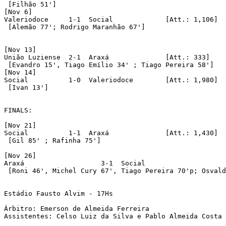
 [Filhão 51']

[Nov 6]

Valeriodoce	1-1  Social		[Att.: 1,106]

 [Alemão 77'; Rodrigo Maranhão 67']

[Nov 13]

União Luziense	2-1  Araxá		[Att.: 333]

 [Evandro 15', Tiago Emílio 34' ; Tiago Pereira 58']

[Nov 14]

Social		1-0  Valeriodoce	[Att.: 1,980]

 [Ivan 13']

FINALS:

[Nov 21]

Social		1-1  Araxá		[Att.: 1,430]

 [Gil 85' ; Rafinha 75']

[Nov 26]

Araxá			3-1  Social

 [Roni 46', Michel Cury 67', Tiago Pereira 70'p; Osvald
Estádio Fausto Alvim - 17Hs

Árbitro: Emerson de Almeida Ferreira

Assistentes: Celso Luiz da Silva e Pablo Almeida Costa
