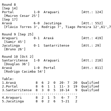
Round 8

[Sep 14]

Portal		1-0  Araguari		[Att.: 124]

 [Mairon Cesar 25']

[Sep 17]

Araxá		6-0  Jacutinga		[Att.: 552]

 [Flávio Torres 3', Rodrigo 7', Tiago Pereira 12',61',7
Round 9 [Sep 25]

Araguari	0-1  Araxá		[Att.: 419]

 [Samir 45']

Jacutinga	0-1  Santarritense	[Att.: 29]

 [Bruno 26']

Round 10 [Oct 2]

Santarritense	1-0  Araguari		[Att.: 218]

 [Douglas 36']

Araxá		1-0  Portal		[Att.: 811]

 [Rodrigo Cacimba 54']

Table:

1.Araxá          8  6  2  0  20- 7  20	Qualified	

2.Portal	 8  6  1  1  11- 3  19	Qualified

3.Santarritense  8  3  0  5  10-14   9	Qualified

--------------------------------------

4.Araguari       8  2  1  5   6- 7   7

5.Jacutinga      8  0  2  6   5-21   2
