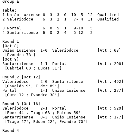
Group E

Table:

1.União Luziense 6  3  3  0  10- 5  12	Qualified

2.Valeriodoce	 6  3  2  1   7- 4  11	Qualified

--------------------------------------

3.Portal	 6  0  5  1   9-10   5

4.Santarritense	 6  0  2  4   5-12   2

Round 1

[Oct 8]

União Luziense	1-0  Valeriodoce	[Att.: 63]

 [Evandro 78']

[Oct 9]

Santarritense	1-1  Portal		[Att.: 296]

 [Gabriel 60'; Lucas 31']

Round 2	[Oct 12]

Valeriodoce	2-0  Santarritense	[Att.: 492]

 [Osvaldo 9', Elder 89']

Portal		1-1  União Luziense	[Att.: 277]

 [Guma 12'; Evandro 38']

Round 3	[Oct 16]

Valeriodoce	2-1  Portal		[Att.: 520]

 [Eber 44', Tiago 68'; Mateus 59']

Santarritense	0-3  União Luziense	[Att.: 177]

 [Tiago 27', Edson 22', Evandro 70']

Round 4
