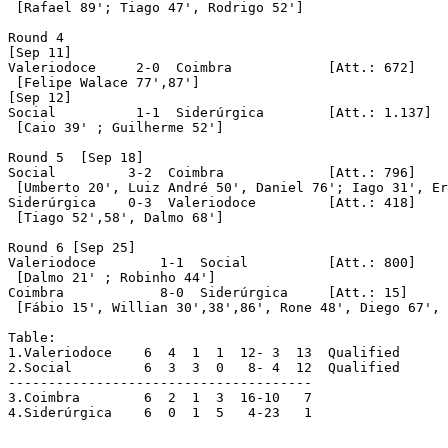
 [Rafael 89'; Tiago 47', Rodrigo 52']

Round 4

[Sep 11]

Valeriodoce	2-0  Coimbra		[Att.: 672]

 [Felipe Walace 77',87']

[Sep 12]

Social		1-1  Siderúrgica	[Att.: 1.137]

 [Caio 39' ; Guilherme 52'] 

Round 5  [Sep 18]

Social         3-2  Coimbra		[Att.: 796]

 [Umberto 20', Luiz André 50', Daniel 76'; Iago 31', Er
Siderúrgica    0-3  Valeriodoce		[Att.: 418]

 [Tiago 52',58', Dalmo 68']

Round 6 [Sep 25]

Valeriodoce        1-1  Social		[Att.: 800]

 [Dalmo 21' ; Robinho 44']

Coimbra        	   8-0  Siderúrgica	[Att.: 15]

 [Fábio 15', Willian 30',38',86', Rone 48', Diego 67', 
Table:

1.Valeriodoce    6  4  1  1  12- 3  13	Qualified

2.Social         6  3  3  0   8- 4  12	Qualified

--------------------------------------

3.Coimbra      	 6  2  1  3  16-10   7

4.Siderúrgica    6  0  1  5   4-23   1
