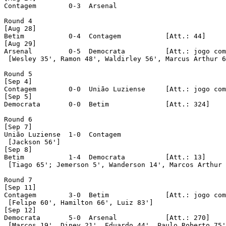
Contagem	0-3  Arsenal	

Round 4

[Aug 28]

Betim		0-4  Contagem		[Att.: 44]

[Aug 29]

Arsenal		0-5  Democrata		[Att.: jogo com portões fechados]

 [Wesley 35', Ramon 48', Waldirley 56', Marcus Arthur 6
Round 5

[Sep 4]

Contagem	0-0  União Luziense	[Att.: jogo com portões fechados]

[Sep 5]

Democrata	0-0  Betim		[Att.: 324]

Round 6

[Sep 7]

União Luziense	1-0  Contagem

 [Jackson 56']

[Sep 8]

Betim		1-4  Democrata		[Att.: 13]

 [Tiago 65'; Jemerson 5', Wanderson 14', Marcos Arthur 
Round 7

[Sep 11]

Contagem	3-0  Betim		[Att.: jogo com portões fechados]

 [Felipe 60', Hamilton 66', Luiz 83']

[Sep 12]

Democrata	5-0  Arsenal		[Att.: 270]

 [Marcos 19', Diney 21', Eduardo 44', Paulo Roberto 75'