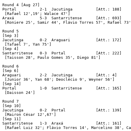
Round 4 [Aug 27]

Portal		2-1  Jacutinga		[Att.: 188]

 [Rafael 12',19'; Walace 47']

Araxá		5-3  Santarritense	[Att.: 693]

 [Roniere 25', Samir 44', Flávio Torres 57', Rafael 73'
Round 5

[Sep 3]

Jacutinga	0-2  Araguari		[Att.: 172]

 [Tafael 7', Yan 75']

[Sep 4]

Santarritense	0-3  Portal		[Att.: 222]

 [Taisson 28', Paulo Gomes 35', Diego 81']

Round 6

[Sep 6]

Araguari	2-2  Jacutinga		[Att.: 4]

 [Junior 36', Yan 68'; Deoclécio 9', Weyner 56']

[Sep 14]

Portal		1-0  Santarritense	[Att.: 165]

 [Daisson 24']

Round 7

[Sep 10]

Jacutinga	0-2  Portal		[Att.: 139]

 [Mairon César 12',67']

[Sep 11]

Santarritense	1-3  Araxá		[Att.: 161]

 [Rafael Luiz 32'; Flávio Torres 14', Marcelino 38', Ca