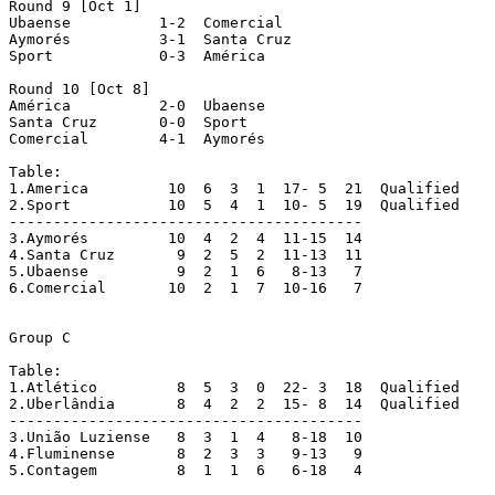
Round 9	[Oct 1]

Ubaense		 1-2  Comercial

Aymorés		 3-1  Santa Cruz

Sport		 0-3  América

Round 10 [Oct 8]

América		 2-0  Ubaense

Santa Cruz	 0-0  Sport

Comercial	 4-1  Aymorés

Table:

1.America	  10  6  3  1  17- 5  21  Qualified

2.Sport		  10  5  4  1  10- 5  19  Qualified

----------------------------------------

3.Aymorés	  10  4  2  4  11-15  14

4.Santa Cruz	   9  2  5  2  11-13  11

5.Ubaense	   9  2  1  6   8-13   7

6.Comercial	  10  2  1  7  10-16   7

Group C

Table:

1.Atlético	   8  5  3  0  22- 3  18  Qualified

2.Uberlândia	   8  4  2  2  15- 8  14  Qualified

----------------------------------------

3.União Luziense   8  3  1  4   8-18  10

4.Fluminense	   8  2  3  3   9-13   9

5.Contagem	   8  1  1  6   6-18   4
