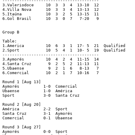
----------------------------------------

3.Valeriodoce	  10  3  3  4  13-10  12

4.Villa Nova	  10  3  3  4  13-13  12

5.Itaúna	  10  3  2  5  13-15  11

6.Gol Brasil	  10  3  0  7   7-20   9

Group B

Table:

1.America	  10  6  3  1  17- 5  21  Qualified

2.Sport		  10  5  4  1  10- 5  19  Qualified

----------------------------------------

3.Aymorés	  10  4  2  4  11-15  14

4.Santa Cruz	   9  2  5  2  11-13  11

5.Ubaense	   9  2  1  6   8-13   7

6.Comercial	  10  2  1  7  10-16   7

Round 1 [Aug 13]

Aymorés   	 1-0  Comercial

Ubaense   	 1-0  América

Sport 		 3-0  Santa Cruz

Round 2 [Aug 20]

América   	 2-2  Sport

Santa Cruz 	 3-1  Aymorés

Comercial 	 0-1  Ubaense

Round 3 [Aug 27]

Aymorés   	 0-0  Sport
