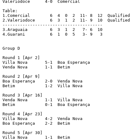
Valeriodoce      4-0  Comercial

Table:

1.Comercial  	   6  4  0  2  11- 8  12  Qualified

2.Valeriodoce      6  3  1  2  11- 9  10  Qualified

----------------------------------------

3.Araguaia  	   6  3  1  2   7- 6  10

4.Guarani  	   6  1  0  5   3- 9   3

Group D

Round 1 [Apr 2]

Villa Nova   	 5-1  Boa Esperança

Venda Nova   	 1-1  Betim

Round 2 [Apr 9]

Boa Esperança    2-0  Venda Nova

Betim     	 1-2  Villa Nova

Round 3 [Apr 16]

Venda Nova   	 1-1  Villa Nova

Betim     	 0-1  Boa Esperança

Round 4 [Apr 23]

Villa Nova   	 4-2  Venda Nova

Boa Esperança    2-2  Betim

Round 5 [Apr 30]

Villa Nova   	 1-1  Betim
