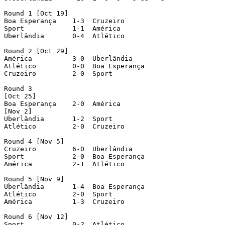
Round 1	[Oct 19]

Boa Esperança	 1-3  Cruzeiro

Sport		 1-1  América

Uberlândia	 0-4  Atlético

Round 2	[Oct 29]

América		 3-0  Uberlândia

Atlético	 0-0  Boa Esperança

Cruzeiro	 2-0  Sport

Round 3

[Oct 25]

Boa Esperança	 2-0  América

[Nov 2]

Uberlândia	 1-2  Sport

Atlético	 2-0  Cruzeiro

Round 4	[Nov 5]

Cruzeiro	 6-0  Uberlândia

Sport		 2-0  Boa Esperança

América		 2-1  Atlético

Round 5	[Nov 9]

Uberlândia	 1-4  Boa Esperança

Atlético	 2-0  Sport

América		 1-3  Cruzeiro

Round 6	[Nov 12]

Sport		 0-2  Atlético
