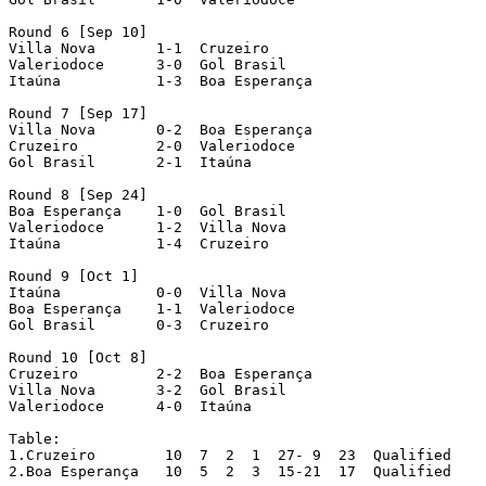
Round 6 [Sep 10]

Villa Nova 	 1-1  Cruzeiro

Valeriodoce   	 3-0  Gol Brasil

Itaúna   	 1-3  Boa Esperança

Round 7	[Sep 17]

Villa Nova	 0-2  Boa Esperança

Cruzeiro	 2-0  Valeriodoce

Gol Brasil	 2-1  Itaúna

Round 8	[Sep 24]

Boa Esperança	 1-0  Gol Brasil

Valeriodoce	 1-2  Villa Nova

Itaúna		 1-4  Cruzeiro

Round 9	[Oct 1]

Itaúna		 0-0  Villa Nova

Boa Esperança	 1-1  Valeriodoce

Gol Brasil	 0-3  Cruzeiro

Round 10 [Oct 8]

Cruzeiro	 2-2  Boa Esperança

Villa Nova	 3-2  Gol Brasil

Valeriodoce	 4-0  Itaúna

Table:

1.Cruzeiro	  10  7  2  1  27- 9  23  Qualified

2.Boa Esperança	  10  5  2  3  15-21  17  Qualified
