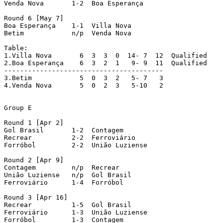
Venda Nova   	 1-2  Boa Esperança

Round 6 [May 7]

Boa Esperança    1-1  Villa Nova

Betim     	 n/p  Venda Nova

Table:

1.Villa Nova  	   6  3  3  0  14- 7  12  Qualified

2.Boa Esperança    6  3  2  1   9- 9  11  Qualified

----------------------------------------

3.Betim    	   5  0  3  2   5- 7   3

4.Venda Nova   	   5  0  2  3   5-10   2

Group E

Round 1 [Apr 2]

Gol Brasil   	 1-2  Contagem

Recrear     	 2-2  Ferroviário

Forróbol   	 2-2  União Luziense

Round 2 [Apr 9]

Contagem   	 n/p  Recrear

União Luziense   n/p  Gol Brasil

Ferroviário   	 1-4  Forróbol

Round 3 [Apr 16]

Recrear     	 1-5  Gol Brasil

Ferroviário   	 1-3  União Luziense

Forróbol   	 1-3  Contagem
