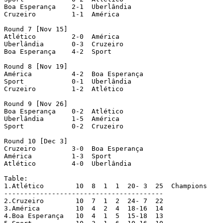
Boa Esperança	 2-1  Uberlândia

Cruzeiro	 1-1  América

Round 7	[Nov 15]

Atlético	 2-0  América

Uberlândia	 0-3  Cruzeiro

Boa Esperança	 4-2  Sport

Round 8	[Nov 19]

América		 4-2  Boa Esperança

Sport		 0-1  Uberlândia

Cruzeiro	 1-2  Atlético

Round 9	[Nov 26]

Boa Esperança	 0-2  Atlético

Uberlândia	 1-5  América

Sport	 	 0-2  Cruzeiro

Round 10 [Dec 3]

Cruzeiro	 3-0  Boa Esperança

América		 1-3  Sport

Atlético	 4-0  Uberlândia

Table:

1.Atlético	  10  8  1  1  20- 3  25  Champions

----------------------------------------

2.Cruzeiro	  10  7  1  2  24- 7  22

3.América	  10  4  2  4  18-16  14

4.Boa Esperança	  10  4  1  5  15-18  13
