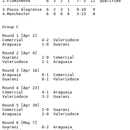
2.Fluminense  	   6  3  2  1   7- 5  11  Qualified

----------------------------------------

3.Pouso Alegrense  6  2  3  1   9-10   9

4.Manchester   	   6  0  0  6   3-23   0

Group C

Round 1 [Apr 2]

Comercial   	 4-2  Valeriodoce

Araguaia   	 1-0  Guarani

Round 2 [Apr 9]

Guarani     	 1-0  Comercial

Valeriodoce      1-1  Araguaia

Round 3 [Apr 16]

Araguaia   	 0-1  Comercial

Guarani     	 0-1  Valeriodoce

Round 4 [Apr 23]

Comercial   	 4-1  Araguaia

Valeriodoce      3-2  Guarani

Round 5 [Apr 30]

Comercial   	 2-0  Guarani

Araguaia   	 2-0  Valeriodoce

Round 6 [May 7]

Guarani     	 0-2  Araguaia
