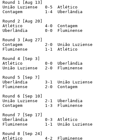
Round 1 [Aug 13]

União Luziense 	 0-5  Atlético

Contagem 	 1-4  Uberlândia

Round 2 [Aug 20]

Atlético 	 4-0  Contagem

Uberlândia 	 0-0  Fluminense

Round 3 [Aug 27]

Contagem 	 2-0  União Luziense

Fluminense 	 1-1  Atlético

Round 4 [Sep 3]

Atlético 	 0-0  Uberlândia

União Luziense 	 2-0  Fluminense

Round 5 [Sep 7]

Uberlândia 	 3-1  União Luziense

Fluminense 	 2-0  Contagem

Round 6 [Sep 10]

União Luziense 	 2-1  Uberlândia

Contagem 	 1-3  Fluminense

Round 7	[Sep 17]

Uberlândia	 0-3  Atlético

Fluminense	 1-1  União Luziense

Round 8	[Sep 24]

Atlético	 4-2  Fluminense
