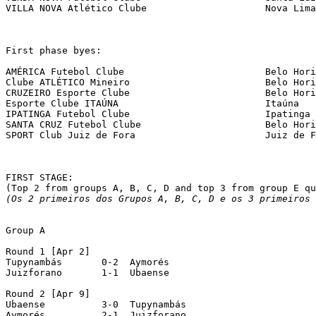
VILLA NOVA Atlético Clube                     Nova Lima

First phase byes:

AMÉRICA Futebol Clube                         Belo Hori
Clube ATLÉTICO Mineiro                        Belo Hori
CRUZEIRO Esporte Clube                        Belo Hori
Esporte Clube ITAÚNA                          Itaúna

IPATINGA Futebol Clube                        Ipatinga 

SANTA CRUZ Futebol Clube                      Belo Hori
SPORT Club Juiz de Fora                       Juiz de F
FIRST STAGE:

(Os 2 primeiros dos Grupos A, B, C, D e os 3 primeiros 
Group A

Round 1 [Apr 2]

Tupynambás   	 0-2  Aymorés

Juizforano   	 1-1  Ubaense

Round 2 [Apr 9]

Ubaense    	 3-0  Tupynambás

Aymorés     	 2-1  Juizforano
