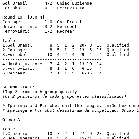
Gol Brasil   	 4-2  União Luziense

Forróbol   	 0-1  Ferroviário

Round 10  [Jun 4]

Contagem   	 1-0  Gol Brasil

União Luziense   3-2  Forróbol

Ferroviário   	 1-2  Recrear

Table:

1.Gol Brasil  	   8  5  1  2  20- 8  16  Qualified

2.Contagem  	   8  5  1  2  13- 5  16  Qualified

3.Forróbol  	  10  4  2  4  29-14  14  Qualified

----------------------------------------

4.União Luziense   7  4  2  1  13-10  14

5.Ferroviário      8  1  1  6   6-15   4

6.Recrear  	   7  1  1  5   6-35   4

SECOND STAGE:

(Os 2 primeiros de cada grupo estão classificados)
* Ipatinga e Forróbol desistiram da competição. União L
Group A

Table:

1.Cruzeiro	  10  7  2  1  27- 9  23  Qualified

2.Boa Esperança	  10  5  2  3  15-21  17  Qualified
