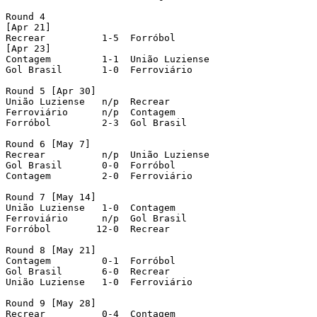
Round 4

[Apr 21]

Recrear     	 1-5  Forróbol

[Apr 23]

Contagem   	 1-1  União Luziense

Gol Brasil   	 1-0  Ferroviário

Round 5 [Apr 30]

União Luziense   n/p  Recrear

Ferroviário 	 n/p  Contagem

Forróbol   	 2-3  Gol Brasil

Round 6 [May 7]

Recrear     	 n/p  União Luziense

Gol Brasil   	 0-0  Forróbol

Contagem   	 2-0  Ferroviário

Round 7 [May 14]

União Luziense   1-0  Contagem

Ferroviário   	 n/p  Gol Brasil

Forróbol    	12-0  Recrear

Round 8 [May 21]

Contagem   	 0-1  Forróbol

Gol Brasil   	 6-0  Recrear

União Luziense   1-0  Ferroviário

Round 9 [May 28]

Recrear     	 0-4  Contagem
