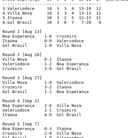
----------------------------------------

3.Valeriodoce	  10  3  3  4  13-10  12

4.Villa Nova	  10  3  3  4  13-13  12

5.Itaúna	  10  3  2  5  13-15  11

6.Gol Brasil	  10  3  0  7   7-20   9

Round 1 [Aug 13]

Boa Esperança 	 1-6  Cruzeiro

Itaúna   	 0-0  Valeriodoce

Gol Brasil 	 1-0  Villa Nova

Round 2 [Aug 20]

Villa Nova 	 0-1  Itaúna

Valeriodoce   	 1-2  Boa Esperança

Cruzeiro 	 3-0  Gol Brasil

Round 3 [Aug 27]

Villa Nova 	 1-0  Valeriodoce

Cruzeiro 	 3-2  Itaúna

Gol Brasil 	 1-2  Boa Esperança

Round 4 [Sep 3]

Boa Esperança 	 2-6  Villa Nova

Valeriodoce   	 2-1  Cruzeiro

Itaúna   	 4-0  Gol Brasil

Round 5 [Sep 7]

Boa Esperança 	 0-3  Itaúna

Cruzeiro 	 2-0  Villa Nova

Gol Brasil 	 1-0  Valeriodoce
