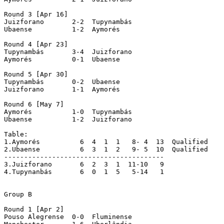
Round 3 [Apr 16]

Juizforano   	 2-2  Tupynambás

Ubaense     	 1-2  Aymorés

Round 4 [Apr 23]

Tupynambás   	 3-4  Juizforano

Aymorés     	 0-1  Ubaense

Round 5 [Apr 30]

Tupynambás   	 0-2  Ubaense

Juizforano   	 1-1  Aymorés

Round 6 [May 7]

Aymorés     	 1-0  Tupynambás

Ubaense     	 1-2  Juizforano

Table:

1.Aymorés   	   6  4  1  1   8- 4  13  Qualified

2.Ubaense   	   6  3  1  2   9- 5  10  Qualified

----------------------------------------

3.Juizforano   	   6  2  3  1  11-10   9

4.Tupynanbás   	   6  0  1  5   5-14   1

Group B

Round 1 [Apr 2]

Pouso Alegrense  0-0  Fluminense
