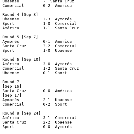
Ubaense   	 -  Santa Cruz

Comercial 	 0-2  América

Round 4 [Sep 3]

Ubaense   	 2-3  Aymorés

Sport 		 1-0  Comercial

América   	 1-1  Santa Cruz

Round 5 [Sep 7]

Aymorés   	 0-1  América

Santa Cruz	 2-2  Comercial

Sport 		 1-0  Ubaense

Round 6 [Sep 10]

América   	 3-0  Aymorés

Comercial 	 1-2  Santa Cruz

Ubaense   	 0-1  Sport

Round 7

[Sep 16]

Santa Cruz	 0-0  América

[Sep 17]

Aymorés		 2-1  Ubaense

Comercial	 0-2  Sport

Round 8 [Sep 24]

América		 3-1  Comercial

Santa Cruz	 2-2  Ubaense

Sport		 0-0  Aymorés
