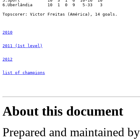
5.Sport		  10  3  1  6  10-16  10

6.Uberlândia	  10  1  0  9   5-33   3

Topscorer: Victor Freitas (América), 14 goals.

2010
2011 (1st level)
2012
list of champions
About this document
Prepared and maintained b