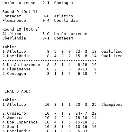
União Luziense	 2-1  Contagem

Round 9	[Oct 1]

Contagem	 0-0  Atlético

Fluminense	 0-4  Uberlândia

Round 10 [Oct 8]

Atlético	 5-0  União Luziense

Uberlândia	 3-1  Contagem

Table:

1.Atlético	   8  5  3  0  22- 3  18  Qualified

2.Uberlândia	   8  4  2  2  15- 8  14  Qualified

----------------------------------------

3.União Luziense   8  3  1  4   8-18  10

4.Fluminense	   8  2  3  3   9-13   9

5.Contagem	   8  1  1  6   6-18   4

FINAL STAGE:

Table:

1.Atlético	  10  8  1  1  20- 3  25  Champions

----------------------------------------

2.Cruzeiro	  10  7  1  2  24- 7  22

3.América	  10  4  2  4  18-16  14

4.Boa Esperança	  10  4  1  5  15-18  13

5.Sport		  10  3  1  6  10-16  10

6.Uberlândia	  10  1  0  9   5-33   3
