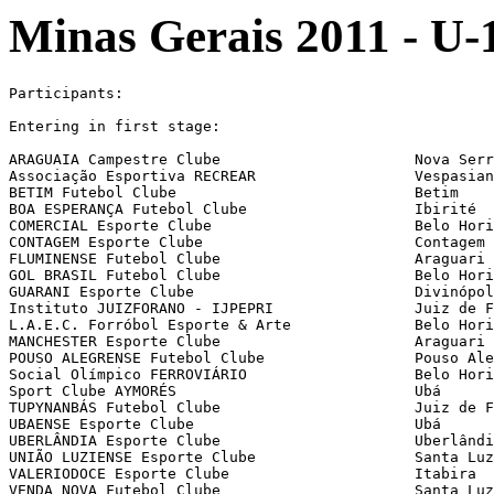
Minas Gerais 2011 - U-1
Participants:

Entering in first stage:

ARAGUAIA Campestre Clube                      Nova Serr
Associação Esportiva RECREAR                  Vespasian
BETIM Futebol Clube                           Betim

BOA ESPERANÇA Futebol Clube                   Ibirité

COMERCIAL Esporte Clube                       Belo Hori
CONTAGEM Esporte Clube                        Contagem

FLUMINENSE Futebol Clube                      Araguari

GOL BRASIL Futebol Clube                      Belo Hori
GUARANI Esporte Clube                         Divinópol
Instituto JUIZFORANO - IJPEPRI                Juiz de F
L.A.E.C. Forróbol Esporte & Arte              Belo Hori
MANCHESTER Esporte Clube                      Araguari

POUSO ALEGRENSE Futebol Clube                 Pouso Ale
Social Olímpico FERROVIÁRIO                   Belo Hori
Sport Clube AYMORÉS                           Ubá

TUPYNANBÁS Futebol Clube                      Juiz de F
UBAENSE Esporte Clube                         Ubá

UBERLÂNDIA Esporte Clube                      Uberlândi
UNIÃO LUZIENSE Esporte Clube                  Santa Luz
VALERIODOCE Esporte Clube                     Itabira

VENDA NOVA Futebol Clube                      Santa Luz