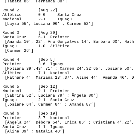
 [
Tabata
 86', Fernanda 88']
Round
 2
[
Aug
 22]
Atlético
0-0
Santa Cruz
Nacional
2-1
Iguaçu
 [Layza 
55’
, Luciana 
90’
 ; Carmen 52’]
Round 3
[
Aug
 29]
Santa Cruz
6-1
Prointer
 [Amanda 
10’
, 
22’
, Ana Gonçalves 
14’
, Bárbara 
60’
, 
Nath
Iguaçu
1-0
Atlético
 [Carmen 26’]
Round 4
[Sep 5]
Prointer
3-6
Iguaçu
 [Poliana 
39’
,43’,71’ ; Carmen 
24’
,32’65’, Josiane 
50’
,
Atlético
7-1
Nacional
 [Nathane 
4’
, Mariana 
13’
,37’, Aline 
44’
, Amanda 
46’
, D
Round 5
[Sep 12]
Nacional
2-1
Prointer
 [Sabrina 
52’
, Luciana 
79’
 ; Ângela 80’]
Iguaçu
2-1
Santa Cruz
 [
Josiane
64’
, Carmen 
84’
 ; Amanda 87’]
Round 6
[
Sep
 19]
Prointer
3-7
Nacional
 [Ângela 
24’
, Débora 
54’
, 
Erica
86’
 ; Cristiana 
4’
,22’,
Santa Cruz
1-1
Iguaçu
[
Aline
39’
 ; Natalia 40’]