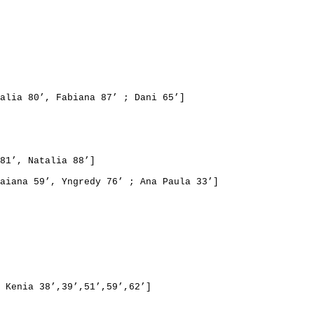
alia
80’
, Fabiana 
87’
 ; Dani 65’]
81’, Natalia 88’] 
aiana 
59’
, Yngredy 
76’
 ; Ana Paula 33’]
 
Kenia
38’
,39’,51’,59’,62’] 