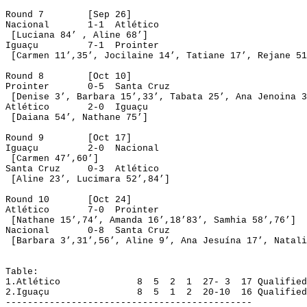
Round 7
[Sep 26]
Nacional
1-1
Atlético
 [Luciana 
84’
 , 
Aline
 68’]
Iguaçu
7-1
Prointer
 [Carmen 
11’
,35’, 
Jocilaine
14’
, 
Tatiane
17’
, 
Rejane
51
Round 8
[
Oct
 10]
Prointer
0-5
Santa Cruz
 [Denise 
3’
, Barbara 
15’
,33’, 
Tabata
25’
, Ana 
Jenoina
 3
Atlético
2-0
Iguaçu
 [
Daiana
54’
, 
Nathane
 75’]
Round 9
[Oct 17]
Iguaçu
2-0
Nacional
 [Carmen 
47’
,60’]
Santa Cruz
0-3
Atlético
 [Aline 
23’
, 
Lucimara
52’
,84’]
Round 10
[Oct 24]
Atlético
7-0
Prointer
 [
Nathane
15
’
,
74’, Amanda 
16’
,18’83’, 
Samhia
58’
,76’]
Nacional
0-8
Santa Cruz
 [Barbara 
3
’
,31’,56’, Aline 
9’
, Ana Jesuína 
17’
, Natali
Table
:
1.Atlético
 8
5
2
1
27- 3
17
Qualified
2.Iguaçu
 8
5
1
2
20-10
16
Qualified
---------------------------------------------