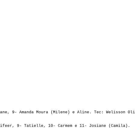
ane
, 9- Amanda Moura (Milene) e Aline. 
Tec
: 
Welisson
 Oli
ifeer
, 9- 
Tatielle
, 10- Carmem e 11- 
Josiane
 (Camila).  