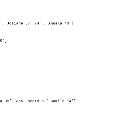
’
, 
Josiane
67’
,74’ ; Angela 40’]
0’]
a 
35’
, Ana 
Loreto
51’
 Camila 74’]