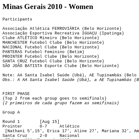
Minas Gerais 2010 -
Women
Participants
Associação Atlética FERROVIÁRIA (Belo Horizonte)
Associação Esportiva Recreativa IGUAÇU (Ipatinga)
Clube ATLÉTICO Mineiro (Belo Horizonte)
MANCHESTER Futebol Clube (Belo Horizonte)
NACIONAL Futebol Clube (Belo Horizonte)
PANTERAS Futebol Feminino (Betim)
PROINTER Futebol Clube (Belo Horizonte)
SANTA CRUZ Futebol Clube (Belo Horizonte)
SÃO JOÃO BATISTA Esporte Clube (Belo Horizonte)
Note: AA Santa Isabel Saúde (Ubá), AE Tupinambás (Belo 
Obs.: 
A AA
 Santa Isabel Saúde (Ubá), a AE Tupinambás (B
FIRST PHASE
(Top 2 from each group goes to semifinals)
(
2
 primeiros de cada grupo fazem as semifinais)
Group A
Round 1
[Aug 15]
Prointer
0-7
Atlético
[
Nathani
5
',15', 
Erica
 17', Aline 27', Mariana 32', Am
Santa Cruz
2-0
Nacional