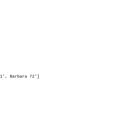
1’
, Barbara 72’]