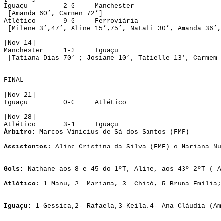
Iguaçu
2-0
Manchester
 [Amanda 
60’
, Carmen 72’]
Atlético
9-0
Ferroviária
 [Milene 
3’
,47’, Aline 
15’
,75’, Natali 
30’
, Amanda 
36’
,
[Nov 14]
Manchester
1-3
Iguaçu
 [Tatiana Dias 
70
’
 ;
Josiane
10’
, 
Tatielle
13’
, Carmem 
FINAL
[Nov 21]
Iguaçu
0-0
Atlético
[Nov 28]
Atlético
3-1
Iguaçu
Árbitro:
 Marcos Vinicius de Sá dos Santos (FMF
)
Assistentes:
 Aline Cristina da Silva (FMF) e Mariana Nu
Gols:
Nathane
 aos 
8
 e 45 do 1ºT, Aline, aos 43º 2ºT ( A
Atlético:
1-
Manu
, 2-
 Mariana, 3- 
Chicó
, 5-Bruna Emília;
Iguaçu:
 1-
Gessica
,
2- Rafaela,3-
Keila
,4- Ana Cláudia (Am