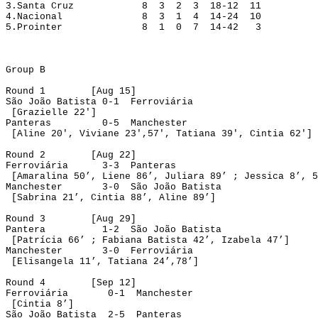
3.
Santa Cruz
 8
3
2
3
18-12
11
4.
Nacional
 8
3
1
4
14-24
10
5.
Prointer
 8
1
0
7
14-42
3
Group
 B
Round
 1
[
Aug
 15]
São João Batista 0-1
Ferroviária
 [
Grazielle
 22']
Panteras
0-5
Manchester
 [Aline 20', Viviane 23',57', Tatiana 39', Cintia 62']
Round 2
[
Aug
 22]
Ferroviária
3-3
Panteras
 [
Amaralina
50’
, 
Liene
86’
, 
Juliara
89’
 ; Jessica 
8’
, 
5
Manchester
3-0
São João Batista
 [Sabrina 
21’
, Cintia 
88’
, Aline 89’]
Round 3
[
Aug
 29]
Pantera
1-2
São João Batista
 [Patrícia 
66’
 ; Fabiana Batista 
42’
, 
Izabela
 47’]
Manchester
3-0
Ferroviária
 [
Elisangela
11’
, Tatiana 
24’
,78’]
Round 4
[
Sep
 12]
Ferroviária
0-1
Manchester
 [Cintia 8’]
São João Batista
2-5
Panteras