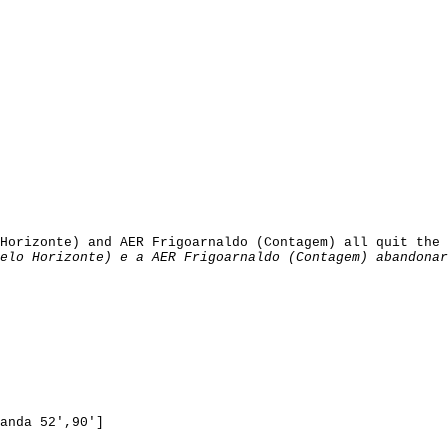
Horizonte) 
and
 AER 
Frigoarnaldo
 (Contagem) 
all
quit
the
elo Horizonte) e a AER 
Frigoarnaldo
 (Contagem) abandonar
anda 52',90']