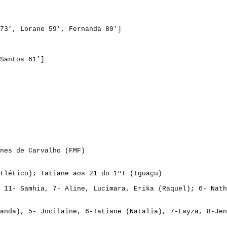
73’, 
Lorane
59’
, Fernanda 80’]
Santos 61’]
nes de Carvalho (FMF)
tlético); 
Tatiane
 aos 21 do 1ºT (Iguaçu)
 11- 
Samhia
, 7- Aline, 
Lucimara
, Erika (Raquel); 6- 
Nath
anda), 5- 
Jocilaine
, 6-
Tatiane
 (Natalia), 7-
Layza
, 8-
Jen