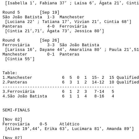
 [Isabella 
1’
, Fabiana 
37’
 ; 
Laisa
6’
, Ágata 
21’
, Cinti
Round 5
[
Sep
 19]
São João Batista
1-3
Manchester
 [Luciana 
22’
 ; Tatiana 
17’
, Vivian 
21’
, Cintia 68’]
Panteras
4-0
Ferroviária
 [Cintia 
21’
,71’, Ágata 
73’
, Jessica 80’]
Round 6
[
Sep
 26]
Ferroviária
3-3
São João Batista
 [Larissa 
16’
, 
Dayane
44’
, 
Amaralina
80’
 ; Paula 
21’
,51
Manchester
0-1
Panteras
 [Cintia 55’]
Table
:
1.Manchester
 6
5
0
1
15- 2
15
Qualified
2.Panteras
 6 
3
1
2
14-12
10
Qualified
---------------------------------------------
3.Ferroviária
 6
1
2
3
7-14
5
4.São João Batista
 6
1
1
4
8-16
4
SEMI-FINALS
[Nov 02]
Ferroviária
0-5
Atlético
 [Aline 
19
’
,
44’, Erika 
63’
, 
Lucimara
81’
, Amanda 89’]
[Nov 07]