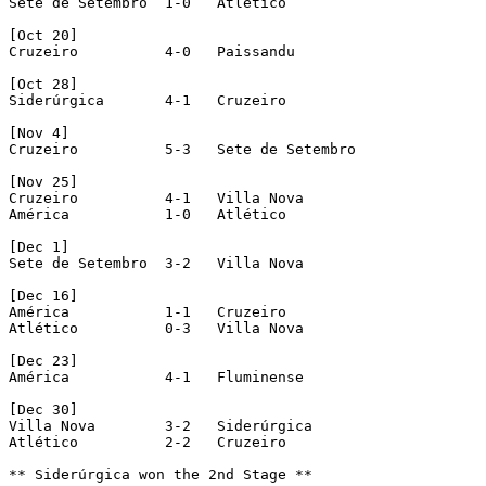
Sete de Setembro  1-0	Atlético

[Oct 20]

Cruzeiro	  4-0	Paissandu

[Oct 28]

Siderúrgica	  4-1	Cruzeiro

[Nov 4]

Cruzeiro	  5-3	Sete de Setembro

[Nov 25]

Cruzeiro	  4-1	Villa Nova

América		  1-0	Atlético

[Dec 1]

Sete de Setembro  3-2	Villa Nova

[Dec 16]

América		  1-1	Cruzeiro

Atlético	  0-3	Villa Nova

[Dec 23]

América		  4-1	Fluminense

[Dec 30]

Villa Nova	  3-2	Siderúrgica

Atlético	  2-2	Cruzeiro

** Siderúrgica won the 2nd Stage **
