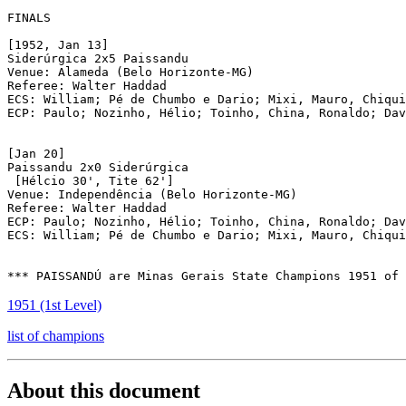
FINALS

[1952, Jan 13]

Siderúrgica 2x5 Paissandu

Venue: Alameda (Belo Horizonte-MG)

Referee: Walter Haddad

ECS: William; Pé de Chumbo e Dario; Mixi, Mauro, Chiqui
ECP: Paulo; Nozinho, Hélio; Toinho, China, Ronaldo; Dav
[Jan 20]

Paissandu 2x0 Siderúrgica

 [Hélcio 30', Tite 62']

Venue: Independência (Belo Horizonte-MG)

Referee: Walter Haddad

ECP: Paulo; Nozinho, Hélio; Toinho, China, Ronaldo; Dav
ECS: William; Pé de Chumbo e Dario; Mixi, Mauro, Chiqui
*** PAISSANDÚ are Minas Gerais State Champions 1951 of 
1951 (1st Level)
list of champions
About this document