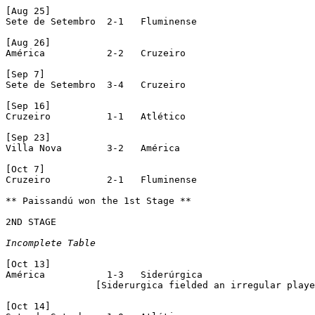
[Aug 25]

Sete de Setembro  2-1	Fluminense

[Aug 26]

América		  2-2	Cruzeiro

[Sep 7]

Sete de Setembro  3-4	Cruzeiro

[Sep 16]

Cruzeiro	  1-1	Atlético

[Sep 23]

Villa Nova	  3-2	América

[Oct 7]

Cruzeiro	  2-1 	Fluminense

** Paissandú won the 1st Stage **

2ND STAGE

Incomplete Table
[Oct 13]

América		  1-3	Siderúrgica

		[Siderurgica fielded an irregular player]

[Oct 14]
