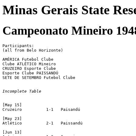
Minas Gerais State Res
Campeonato Mineiro 1948
Participants:

(all from Belo Horizonte)

AMÉRICA Futebol Clube

Clube ATLÉTICO Mineiro

CRUZEIRO Esporte Clube

Esporte Clube PAISSANDÚ

SETE DE SETEMBRO Futebol Clube

Incomplete Table
[May 15]

Cruzeiro	  1-1	Paisandú

[May 23]

Atlético	  2-1   Paissandú

[Jun 13]
