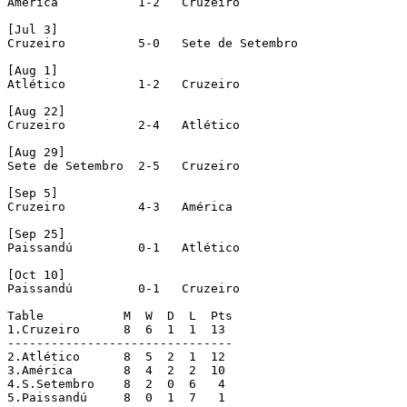
América		  1-2	Cruzeiro

[Jul 3]

Cruzeiro	  5-0	Sete de Setembro

[Aug 1]

Atlético	  1-2	Cruzeiro

[Aug 22]

Cruzeiro	  2-4	Atlético

[Aug 29]

Sete de Setembro  2-5	Cruzeiro

[Sep 5]

Cruzeiro	  4-3	América

[Sep 25]

Paissandú	  0-1   Atlético

[Oct 10]

Paissandú	  0-1	Cruzeiro

Table		M  W  D  L  Pts 

1.Cruzeiro  	8  6  1  1  13

-------------------------------

2.Atlético	8  5  2  1  12

3.América	8  4  2  2  10

4.S.Setembro	8  2  0  6   4

5.Paissandú	8  0  1  7   1
