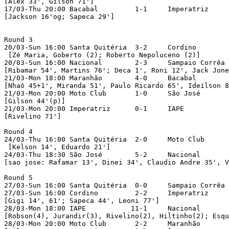
[Alex 33', Gílson 71']

17/03-Thu 20:00	Bacabal	        1-1	Imperatriz		

[Jackson 16'og; Sapeca 29']		

Round 3

20/03-Sun 16:00	Santa Quitéria	3-2	Cordino

 [Zé Maria, Goberto (2); Roberto Nepoluceno (2)]		

20/03-Sun 16:00	Nacional	2-3	Sampaio Corrêa		

[Ribamar 54', Martins 76'; Deca 1', Roni 12', Jack Jone
21/03-Mon 18:00	Maranhão	4-0	Bacabal

[Nhaô 45+1', Miranda 51', Paulo Ricardo 65', Ideílson 88'
21/03-Mon 20:00	Moto Club	1-0	São José

[Gilson 44'(p)]		

21/03-Mon 20:00	Imperatriz	0-1	IAPE		

[Rivelino 71']

Round 4

24/03-Thu 16:00	Santa Quitéria	2-0	Moto Club

 [Kelson 14', Eduardo 21']		

24/03-Thu 18:30	São José	5-2	Nacional

[sao jose: Rafamar 13', Dinei 34', Claudio Andre 35', Va
Round 5

27/03-Sun 16:00	Santa Quitéria	0-0	Sampaio Corrêa		

27/03-Sun 16:00	Cordino	        2-2	Imperatriz		

[Gigi 14', 61'; Sapeca 44', Leoni 77']

28/03-Mon 18:00	IAPE	       11-1	Nacional

[Robson(4), Jurandir(3), Rivelino(2), Hiltinho(2); Esquer
28/03-Mon 20:00	Moto Club	2-2	Maranhão
