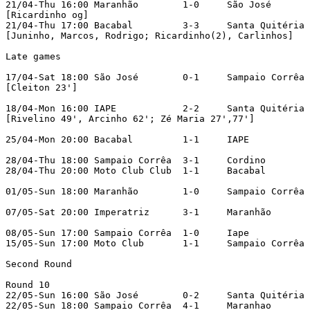
21/04-Thu 16:00	Maranhão	1-0	São José

[Ricardinho og]		

21/04-Thu 17:00	Bacabal	        3-3	Santa Quitéria		

[Juninho, Marcos, Rodrigo; Ricardinho(2), Carlinhos]

Late games 

17/04-Sat 18:00	São José	0-1	Sampaio Corrêa		

[Cleiton 23']

18/04-Mon 16:00	IAPE	        2-2	Santa Quitéria		

[Rivelino 49', Arcinho 62'; Zé Maria 27',77']

25/04-Mon 20:00	Bacabal	        1-1	IAPE

28/04-Thu 18:00	Sampaio Corrêa	3-1	Cordino		

28/04-Thu 20:00	Moto Club Club	1-1	Bacabal	 	

01/05-Sun 18:00	Maranhão	1-0	Sampaio Corrêa		

07/05-Sat 20:00	Imperatriz	3-1	Maranhão		

08/05-Sun 17:00	Sampaio Corrêa	1-0	Iape

15/05-Sun 17:00	Moto Club	1-1	Sampaio Corrêa		

Second Round

Round 10

22/05-Sun 16:00	São José	0-2	Santa Quitéria		

22/05-Sun 18:00	Sampaio Corrêa	4-1	Maranhao		
