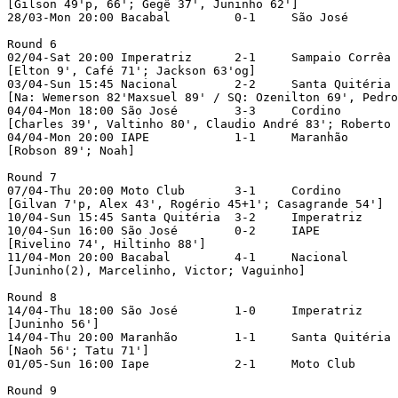
[Gilson 49'p, 66'; Gegê 37', Juninho 62']		

28/03-Mon 20:00	Bacabal	        0-1	São José		

Round 6

02/04-Sat 20:00	Imperatriz	2-1	Sampaio Corrêa		

[Elton 9', Café 71'; Jackson 63'og]

03/04-Sun 15:45	Nacional	2-2	Santa Quitéria		

[Na: Wemerson 82'Maxsuel 89' / SQ: Ozenilton 69', Pedro
04/04-Mon 18:00	São José	3-3	Cordino

[Charles 39', Valtinho 80', Claudio André 83'; Roberto N
04/04-Mon 20:00	IAPE	        1-1	Maranhão		

[Robson 89'; Noah]

Round 7

07/04-Thu 20:00	Moto Club	3-1	Cordino		

[Gilvan 7'p, Alex 43', Rogério 45+1'; Casagrande 54']

10/04-Sun 15:45	Santa Quitéria	3-2	Imperatriz

10/04-Sun 16:00	São José	0-2	IAPE		

[Rivelino 74', Hiltinho 88']

11/04-Mon 20:00	Bacabal	        4-1	Nacional		

[Juninho(2), Marcelinho, Victor; Vaguinho]

Round 8

14/04-Thu 18:00	São José	1-0	Imperatriz

[Juninho 56']		

14/04-Thu 20:00	Maranhão	1-1	Santa Quitéria		

[Naoh 56'; Tatu 71']

01/05-Sun 16:00	Iape	        2-1	Moto Club

Round 9
