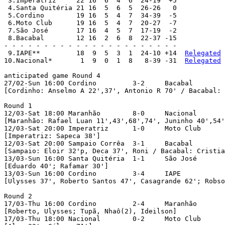
 3.Imperatriz     22 16  6  4  6  24-19  +5

 4.Santa Quitéria 21 16  5  6  5  26-26   0

 5.Cordino        19 16  5  4  7  34-39  -5

 6.Moto Club      19 16  5  4  7  20-27  -7

 7.São José       17 16  4  5  7  17-19  -2

 8.Bacabal        12 16  2  6  8  22-37 -15

- - - - - - - - - - - - - - - - - - - - - -

 9.IAPE**         18  9  5  3  1  24-10 +14  
Relegated
10.Nacional*       1  9  0  1  8   8-39 -31  
Relegated
anticipated game Round 4

27/02-Sun 16:00	Cordino	        3-2	Bacabal

[Cordinho: Anselmo A 22',37', Antonio R 70' / Bacabal: V
Round 1

12/03-Sat 18:00	Maranhão	8-0	Nacional

[Maranhão: Rafael Luan 11',43',68',74', Juninho 40',54'
12/03-Sat 20:00	Imperatriz	1-0	Moto Club

[Imperatriz: Sapeca 38']	

12/03-Sat 20:00	Sampaio Corrêa	3-1	Bacabal

[Sampaio: Eloir 32'p, Deca 37', Roni / Bacabal: Cristian
13/03-Sun 16:00	Santa Quitéria	1-1	São José

[Eduardo 40'; Rafamar 30']		

13/03-Sun 16:00	Cordino	        3-4	IAPE

[Ulysses 37', Roberto Santos 47', Casagrande 62'; Robson
Round 2

17/03-Thu 16:00	Cordino	        2-4	Maranhão

[Roberto, Ulysses; Tupã, Nhaô(2), Ideilson]		

17/03-Thu 18:00	Nacional	0-2	Moto Club
