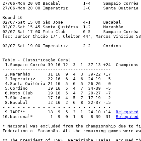
27/06-Mon 20:00	Bacabal	        1-4	Sampaio Corrêa		

27/06-Mon 20:00	Imperatriz	3-0	Santa Quitéria		

Round 16

02/07-Sat 15:00	São José	4-1	Bacabal

02/07-Sat 15:45	Santa Quitéria	1-2	Maranhão		

02/07-Sat 17:00	Moto Club	0-5	Sampaio Corrêa

[sc: Júnior Chicão 17', Cleiton 44', Marcos Vinícius 53',
02/07-Sat 19:00	Imperatriz	2-2	Cordino

Table - Classificação Geral

 1.Sampaio Corrêa 39 16 12  3  1  37-13 +24  Champions

-------------------------------------------

 2.Maranhão       31 16  9  4  3  39-22 +17

 3.Imperatriz     22 16  6  4  6  24-19  +5

 4.Santa Quitéria 21 16  5  6  5  26-26   0

 5.Cordino        19 16  5  4  7  34-39  -5

 6.Moto Club      19 16  5  4  7  20-27  -7

 7.São José       17 16  4  5  7  17-19  -2

 8.Bacabal        12 16  2  6  8  22-37 -15

- - - - - - - - - - - - - - - - - - - - - -

 9.IAPE**         18  9  5  3  1  24-10 +14  
Relegated
10.Nacional*       1  9  0  1  8   8-39 -31  
Relegated
* Nacional was excluded from the championship due to fi
Federation of Maranhão. All the remaining games were aw
** The president of IAPE, Pereirinha Isaias, accused th