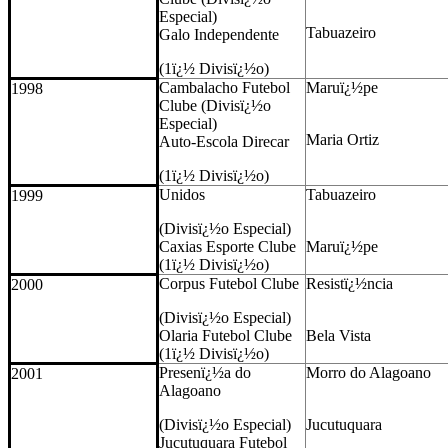
Especial)
Tabuazeiro
Galo Independente
(1ï¿½ Divisï¿½o)
Cambalacho Futebol
Maruï¿½pe
1998
Clube (Divisï¿½o
Especial)
Maria Ortiz
Auto-Escola Direcar
(1ï¿½ Divisï¿½o)
Unidos
Tabuazeiro
1999
(Divisï¿½o Especial)
Caxias Esporte Clube
Maruï¿½pe
(1ï¿½ Divisï¿½o)
Corpus Futebol Clube
Resistï¿½ncia
2000
(Divisï¿½o Especial)
Olaria Futebol Clube
Bela Vista
(1ï¿½ Divisï¿½o)
Presenï¿½a do
Morro do Alagoano
2001
Alagoano
(Divisï¿½o Especial)
Jucutuquara
Jucutuquara Futebol