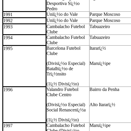
Desportiva Sï¿½o
Pedro
Uniï¿½o do Vale
Parque Moscoso
1991
Uniï¿½o do Vale
Parque Moscoso
1992
Cambalacho Futebol
Tabuazeiro
1993
Clube
Cambalacho Futebol
Tabuazeiro
1994
Clube
Barcelona Futebol
Itararï¿½
1995
Clube
(Divisï¿½o Especial)
Maruï¿½pe
Batalhï¿½o de
Trï¿½nsito
(1ï¿½ Divisï¿½o)
Valandro Futebol
Bairro da Penha
1996
Clube Centro
(Divisï¿½o Especial)
Alto Itararï¿½
Social Renascenï¿½a
(1ï¿½ Divisï¿½o)
Cambalacho Futebol
Maruï¿½pe
1997
Clube (Divisï¿½o