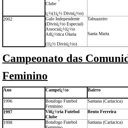
Clube
ï¿½
(1ï¿½ Divisï¿½o)
Galo Independente
Tabuazeiro
2002
(Divisï¿½o Especial)
Associaï¿½ï¿½o
Santa Marta
Atlï¿½tica Olaria
(1ï¿½ Divisï¿½o)
Campeonato das Comunida
Feminino
Ano
Campeï¿½o
Bairro
1996
Botafogo Futebol
Santana (Cariacica)
Feminino
Vitï¿½ria Futebol
Bento Ferreira
1997
Clube
Botafogo Futebol
Santana (Cariacica)
1998
Feminino