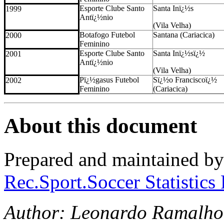
Esporte Clube Santo
Santa Inï¿½s
1999
Antï¿½nio
(Vila Velha)
Botafogo Futebol
Santana (Cariacica)
2000
Feminino
Esporte Clube Santo
Santa Inï¿½s
ï¿½
2001
Antï¿½nio
(Vila Velha)
Pï¿½gasus Futebol
Sï¿½o Francisco
ï¿½
2002
Feminino
(Cariacica)
About this document
Prepared and maintained b
Rec.Sport.Soccer Statistics
Author: Leonardo Ramalho