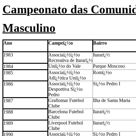
Campeonato das Comunida
Masculino
Ano
Campeï¿½o
Bairro
1983
Associaï¿½ï¿½o
Itararï¿½
Recreativa de Itararï¿½
Uniï¿½o do Vale
Parque Moscoso
1984
Associaï¿½ï¿½o
Romï¿½o
1985
Atlï¿½tica Uniï¿½o
Associaï¿½ï¿½o
Sï¿½o Pedro I
1986
Desportiva Sï¿½o
Pedro
Grafiomar Futebol
Ilha de Santa Maria
1987
Clube
Barcelona Futebol
Itararï¿½
1988
Clube
Liverpool Futebol
Itararï¿½
1989
Clube
Associaï¿½ï¿½o
Sï¿½o Pedro I
1990