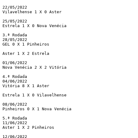
22/05/2022

Vilavelhense 1 X 0 Aster

25/05/2022

Estrela 1 X 0 Nova Venécia

3.ª Rodada	

28/05/2022

GEL 0 X 1 Pinheiros

Aster 1 X 2 Estrela

01/06/2022

Nova Venécia 2 X 2 Vitória

4.ª Rodada	

04/06/2022

Vitória 8 X 1 Aster

Estrela 1 X 0 Vilavelhense

08/06/2022

Pinheiros 0 X 1 Nova Venécia

5.ª Rodada	

11/06/2022

Aster 1 X 2 Pinheiros

12/06/2022
