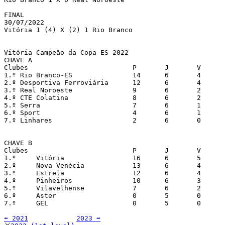
FINAL

30/07/2022

Vitória 1 (4) X (2) 1 Rio Branco

Vitória Campeão da Copa ES 2022

CHAVE A

Clubes	                        P	J	V	E	D	GP	GC	SG			

1.º Rio Branco-ES   	        14	6	4	2	0	12	2	10 

2.º Desportiva Ferroviária      12	6	4	0	2	11	3	8	

3.º Real Noroeste               9	6	2	3	1	8	3	5 

4.º CTE Colatina	        8	6	2	2	2	6	10	-4	  			 						 	 	  	

5.º Serra        	        7	6	1	4	1	3	4	-1

6.º Sport                       4	6	1	1	4	2	11	-9	 		

7.º Linhares             	2	6	0	2	4	3	12	-9

CHAVE B

Clubes	                        P	J	V	E	D	GP	GC	SG			

1.º	Vitória  	        16	6	5	1	0	20	3	17  	

2.º	Nova Venécia        	13	6	4	1	1	16	3	13		 			 	

3.º	Estrela          	12	6	4	0	2	9	4	5		

4.º	Pinheiros	        10	6	3	1	2	5	4	1

5.º	Vilavelhense            7	6	2	1	3	6	6	0				

6.º     Aster      	        0	5	0	0	5	3	16	-13	

7.º	GEL	                0	5	0	0	5	0	23	-23

⬅️ 2021
2023 ➡️