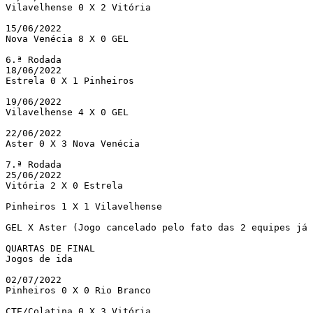
Vilavelhense 0 X 2 Vitória

15/06/2022

Nova Venécia 8 X 0 GEL

6.ª Rodada	

18/06/2022 

Estrela 0 X 1 Pinheiros

19/06/2022

Vilavelhense 4 X 0 GEL

22/06/2022 

Aster 0 X 3 Nova Venécia

7.ª Rodada	

25/06/2022

Vitória 2 X 0 Estrela

Pinheiros 1 X 1 Vilavelhense

GEL X Aster (Jogo cancelado pelo fato das 2 equipes já 
QUARTAS DE FINAL

Jogos de ida

02/07/2022 

Pinheiros 0 X 0 Rio Branco

CTE/Colatina 0 X 3 Vitória
