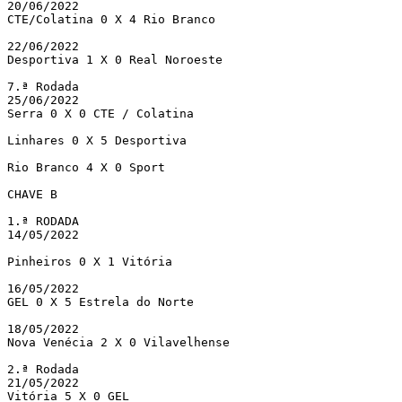
20/06/2022 

CTE/Colatina 0 X 4 Rio Branco

22/06/2022

Desportiva 1 X 0 Real Noroeste

7.ª Rodada	

25/06/2022 

Serra 0 X 0 CTE / Colatina

Linhares 0 X 5 Desportiva

Rio Branco 4 X 0 Sport	

CHAVE B

1.ª RODADA

14/05/2022

Pinheiros 0 X 1 Vitória

16/05/2022 

GEL 0 X 5 Estrela do Norte

18/05/2022 

Nova Venécia 2 X 0 Vilavelhense

2.ª Rodada	

21/05/2022

Vitória 5 X 0 GEL
