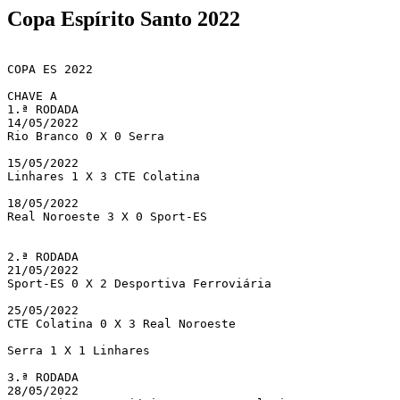
Copa Espírito Santo 2022
COPA ES 2022

CHAVE A

1.ª RODADA

14/05/2022 

Rio Branco 0 X 0 Serra

15/05/2022

Linhares 1 X 3 CTE Colatina

18/05/2022 

Real Noroeste 3 X 0 Sport-ES

2.ª RODADA

21/05/2022 

Sport-ES 0 X 2 Desportiva Ferroviária

25/05/2022 

CTE Colatina 0 X 3 Real Noroeste

Serra 1 X 1 Linhares

3.ª RODADA

28/05/2022
