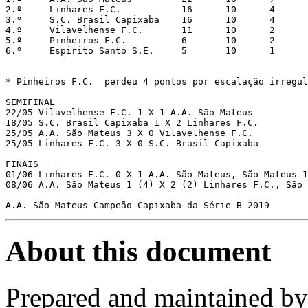
2.º	Linhares F.C.           16	10	4	4	2	15	12	3	

3.º     S.C. Brasil Capixaba    16	10	4	4	2	16	14	2 	

4.º	Vilavelhense F.C.       11	10	2	5	3	16	15	1

5.º     Pinheiros F.C.      	6	10	2	4	4	13	14	-1	

6.º     Espirito Santo S.E.	5	10	1	2	7	8	30	-22		        	

* Pinheiros F.C.  perdeu 4 pontos por escalação irregul
SEMIFINAL

22/05 Vilavelhense F.C. 1 X 1 A.A. São Mateus 

18/05 S.C. Brasil Capixaba 1 X 2 Linhares F.C. 

25/05 A.A. São Mateus 3 X 0 Vilavelhense F.C.

25/05 Linhares F.C. 3 X 0 S.C. Brasil Capixaba 

FINAIS

01/06 Linhares F.C. 0 X 1 A.A. São Mateus, São Mateus 1
08/06 A.A. São Mateus 1 (4) X 2 (2) Linhares F.C., São 
About this document
Prepared and maintained b