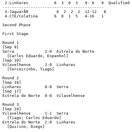
 2.Linhares           6  3  0  3   9- 6   9  Qualified

-------------------------------------------

 3.JaguarÃ©            6  2  2  2  12-12   8

 4.CTE/Colatina       6  0  1  5   4-16   1

Second Phase

First Stage

Round 1

[Sep 9]

Serra             2-0  Estrela do Norte

  [Carlos Eduardo, Espanhol]

[Sep 10]

Vilavelhense      2-0  Linhares

  [Terceirinho, Tiago]

Round 2

[Sep 16]

Linhares          0-0  Serra

[Sep 17]

Estrela do Norte  0-0  Vilavelhense

Round 3

[Sep 24]

Vilavelhense      1-1  Serra

  [Tiago; Carlos Eduardo]

Estrela do Norte  2-0  Linhares

  [Quirino, Diego]
