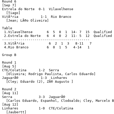
Round 6

[Sep 7]

Estrela do Norte  0-1  Vilavelhense

  [Tiago]

VitÃ³ria           1-1  Rio Branco

  [Jean; LÃ©o Oliveira]

Table

 1.Vilavelhense       6  5  0  1  14- 7  15  Qualified

 2.Estrela do Norte   6  4  0  2  11- 5  12  Qualified

-------------------------------------------

 3.VitÃ³ria            6  2  1  3   8-11   7

 4.Rio Branco         6  0  1  5   4-14   1

Group B

Round 1

[Aug 5]

CTE/Colatina      1-2  Serra

  [Oliveira; Rodrigo Paulista, Carlos Eduardo]

JaguarÃ©           1-3  Linhares

  [Cley; Eduardo (2), ZÃ© Augusto ]

Round 2

[Aug 11]

Serra             3-3  JaguarÃ©

  [Carlos Eduardo, Espanhol, Clodoaldo; Cley, Marcelo B
[Aug 12]

Linhares          1-0  CTE/Colatina

  [Jaubertt]
