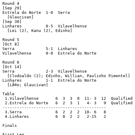
Round 4

[Sep 29]

Estrela do Norte  1-0  Serra

  [Glaucivan]

[Sep 30]

Linhares          0-5  Vilavelhense

  [Lei (2), Kanu (2), Edinho]

Round 5

[Oct 8]

Serra             5-1  Linhares

Vilavelhense      0-0  Estrela do Norte

Round 6

[Oct 14]

Serra             2-3  Vilavelhense 

  [Clodoaldo (2); Edinho, Willian, Paulinho Pimentel]

Linhares          1-1  Estrela do Norte

  [LÃ©o; Glaucivan]

Table

 1.Vilavelhense       6  3  3  0  11- 3  12  Qualified

 2.Estrela do Norte   6  2  3  1   4- 3   9  Qualified

-------------------------------------------

 3.Serra              6  2  2  2  10- 6   8

 4.Linhares           6  0  2  2   2-15   2

Finals

First Leg
