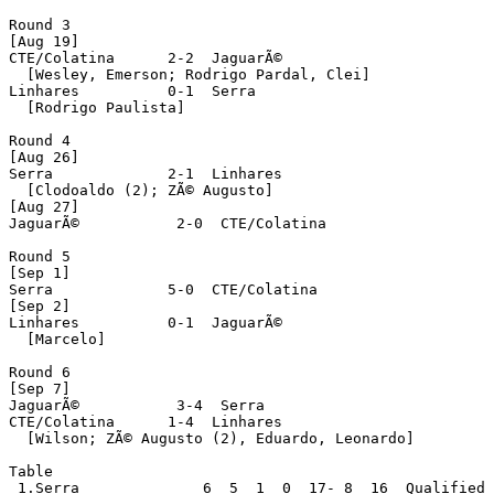
Round 3

[Aug 19]

CTE/Colatina      2-2  JaguarÃ©

  [Wesley, Emerson; Rodrigo Pardal, Clei]

Linhares          0-1  Serra

  [Rodrigo Paulista]

Round 4

[Aug 26]

Serra             2-1  Linhares

  [Clodoaldo (2); ZÃ© Augusto]

[Aug 27]

JaguarÃ©           2-0  CTE/Colatina

Round 5

[Sep 1]

Serra             5-0  CTE/Colatina

[Sep 2]

Linhares          0-1  JaguarÃ©

  [Marcelo]

Round 6

[Sep 7]

JaguarÃ©           3-4  Serra

CTE/Colatina      1-4  Linhares

  [Wilson; ZÃ© Augusto (2), Eduardo, Leonardo]

Table

 1.Serra              6  5  1  0  17- 8  16  Qualified
