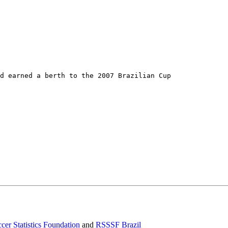
d earned a berth to the 2007 Brazilian Cup

cer Statistics Foundation
and
RSSSF Brazil