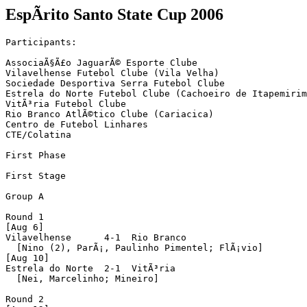
EspÃ­rito Santo State Cup 2006
Participants:

AssociaÃ§Ã£o JaguarÃ© Esporte Clube

Vilavelhense Futebol Clube (Vila Velha)

Sociedade Desportiva Serra Futebol Clube

Estrela do Norte Futebol Clube (Cachoeiro de Itapemirim
VitÃ³ria Futebol Clube

Rio Branco AtlÃ©tico Clube (Cariacica)

Centro de Futebol Linhares

CTE/Colatina

First Phase

First Stage

Group A

Round 1

[Aug 6]

Vilavelhense      4-1  Rio Branco

  [Nino (2), ParÃ¡, Paulinho Pimentel; FlÃ¡vio]

[Aug 10]

Estrela do Norte  2-1  VitÃ³ria

  [Nei, Marcelinho; Mineiro]

Round 2
