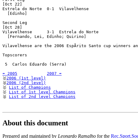
[Oct 22]

Estrela do Norte  0-1  Vilavelhense

  [Edinho]

Second Leg

[Oct 28]

Vilavelhense      3-1  Estrela do Norte

  [Fernando, Lei, Edinho; Quirino]

Vilavelhense are the 2006 EspÃ­rito Santo cup winners an
Topscorers

 5  Carlos Eduardo (Serra)

⬅️ 2005
2007 ➡️
🥇
2006 (1st level)
🥈
2006 (2nd level)
🥇 
List of Champions
🥇 
List of 1st level Champions
🥈 
List of 2nd level Champions
About this document
Prepared and maintained by
Leonardo Ramalho
for the
Rec.Sport.Soc