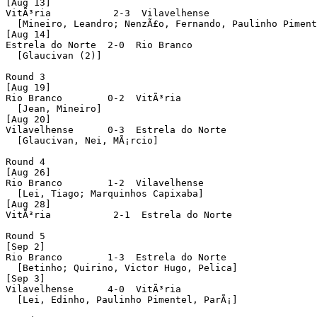
[Aug 13]

VitÃ³ria           2-3  Vilavelhense

  [Mineiro, Leandro; NenzÃ£o, Fernando, Paulinho Piment
[Aug 14]

Estrela do Norte  2-0  Rio Branco

  [Glaucivan (2)]

Round 3

[Aug 19]

Rio Branco        0-2  VitÃ³ria

  [Jean, Mineiro]

[Aug 20]

Vilavelhense      0-3  Estrela do Norte

  [Glaucivan, Nei, MÃ¡rcio]

Round 4

[Aug 26]

Rio Branco        1-2  Vilavelhense 

  [Lei, Tiago; Marquinhos Capixaba]

[Aug 28]

VitÃ³ria           2-1  Estrela do Norte

Round 5

[Sep 2]

Rio Branco        1-3  Estrela do Norte

  [Betinho; Quirino, Victor Hugo, Pelica]

[Sep 3]

Vilavelhense      4-0  VitÃ³ria

  [Lei, Edinho, Paulinho Pimentel, ParÃ¡]
