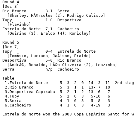
Round 4

[Dec 3]

Rio Branco        3-1  Serra

  [Sharley, HÃ©rcules (2); Rodrigo Calixto]

Tupy              1-0  Desportiva

  [Flavinho]

Estrela do Norte  7-1  Cachoeiro

  [Quirino (3), Eraldo (4); Ronicley]

Round 5

[Dec 7]

Tupy              0-4  Estrela do Norte

  [IomÃ­sio, Luciano, JaÃ­lson, Eraldo]

Desportiva        5-0  Rio Branco

  [AndrÃ©, Ronaldo, LÃ©o Oliveira (2), Leozinho]

Serra             n/p  Cachoeiro

Table

 1.Estrela do Norte     5  3  2  0  14- 3  11  2nd stag
 2.Rio Branco           5  3  1  1  13- 7  10

 3.Desportiva Capixaba  5  2  1  2  13- 6   7

 4.Tupy                 5  2  0  3   5-10   6

 5.Serra                4  1  0  3   5- 8   3

 6.Cachoeiro            4  1  0  3   4-19   3

Estrela do Norte won the 2003 Copa EspÃ­rito Santo for w