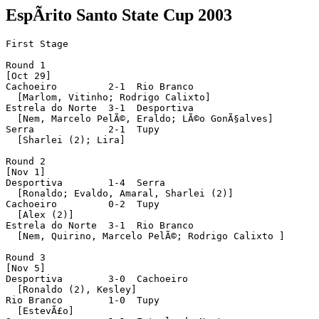
EspÃ­rito Santo State Cup 2003
First Stage

Round 1

[Oct 29]

Cachoeiro         2-1  Rio Branco

  [Marlom, Vitinho; Rodrigo Calixto]

Estrela do Norte  3-1  Desportiva

  [Nem, Marcelo PelÃ©, Eraldo; LÃ©o GonÃ§alves]

Serra             2-1  Tupy

  [Sharlei (2); Lira]

Round 2

[Nov 1]

Desportiva        1-4  Serra  

  [Ronaldo; Evaldo, Amaral, Sharlei (2)]

Cachoeiro         0-2  Tupy

  [Alex (2)]

Estrela do Norte  3-1  Rio Branco

  [Nem, Quirino, Marcelo PelÃ©; Rodrigo Calixto ]

Round 3

[Nov 5]

Desportiva        3-0  Cachoeiro

  [Ronaldo (2), Kesley]

Rio Branco        1-0  Tupy

  [EstevÃ£o]
