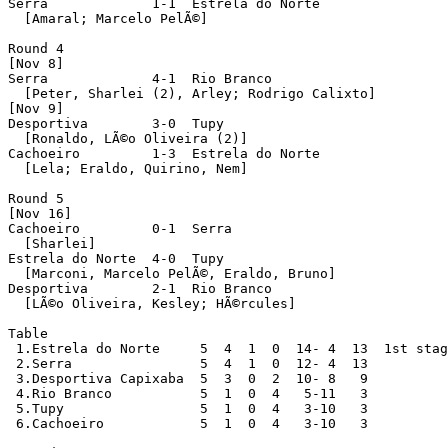
Serra             1-1  Estrela do Norte

  [Amaral; Marcelo PelÃ©]

Round 4

[Nov 8]

Serra             4-1  Rio Branco

  [Peter, Sharlei (2), Arley; Rodrigo Calixto]

[Nov 9]

Desportiva        3-0  Tupy

  [Ronaldo, LÃ©o Oliveira (2)]

Cachoeiro         1-3  Estrela do Norte

  [Lela; Eraldo, Quirino, Nem]

Round 5

[Nov 16]

Cachoeiro         0-1  Serra

  [Sharlei]

Estrela do Norte  4-0  Tupy

  [Marconi, Marcelo PelÃ©, Eraldo, Bruno]

Desportiva        2-1  Rio Branco

  [LÃ©o Oliveira, Kesley; HÃ©rcules]

Table

 1.Estrela do Norte     5  4  1  0  14- 4  13  1st stag
 2.Serra                5  4  1  0  12- 4  13

 3.Desportiva Capixaba  5  3  0  2  10- 8   9

 4.Rio Branco           5  1  0  4   5-11   3

 5.Tupy                 5  1  0  4   3-10   3

 6.Cachoeiro            5  1  0  4   3-10   3
