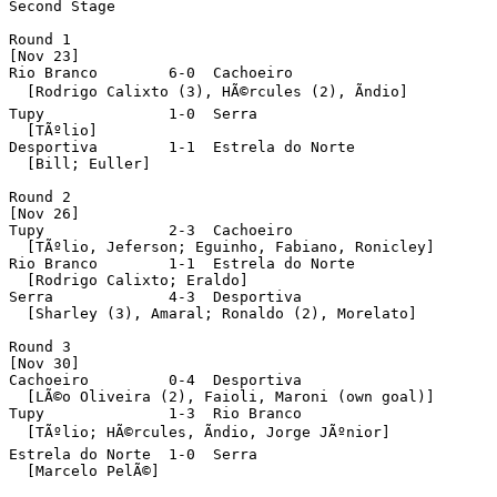
Second Stage

Round 1

[Nov 23]

Rio Branco        6-0  Cachoeiro

  [Rodrigo Calixto (3), HÃ©rcules (2), Ãndio]

Tupy              1-0  Serra

  [TÃºlio]

Desportiva        1-1  Estrela do Norte

  [Bill; Euller]

Round 2

[Nov 26]

Tupy              2-3  Cachoeiro

  [TÃºlio, Jeferson; Eguinho, Fabiano, Ronicley]

Rio Branco        1-1  Estrela do Norte

  [Rodrigo Calixto; Eraldo]

Serra             4-3  Desportiva

  [Sharley (3), Amaral; Ronaldo (2), Morelato]

Round 3

[Nov 30]

Cachoeiro         0-4  Desportiva

  [LÃ©o Oliveira (2), Faioli, Maroni (own goal)]

Tupy              1-3  Rio Branco

  [TÃºlio; HÃ©rcules, Ãndio, Jorge JÃºnior]

Estrela do Norte  1-0  Serra

  [Marcelo PelÃ©]
