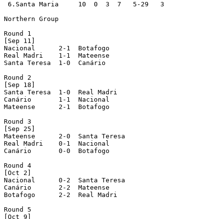
 6.Santa Maria     10  0  3  7   5-29   3

Northern Group

Round 1

[Sep 11]

Nacional      2-1  Botafogo

Real Madri    1-1  Mateense

Santa Teresa  1-0  Canário

Round 2

[Sep 18]

Santa Teresa  1-0  Real Madri

Canário       1-1  Nacional

Mateense      2-1  Botafogo

Round 3

[Sep 25]

Mateense      2-0  Santa Teresa

Real Madri    0-1  Nacional

Canário       0-0  Botafogo

Round 4

[Oct 2]

Nacional      0-2  Santa Teresa

Canário       2-2  Mateense

Botafogo      2-2  Real Madri

Round 5

[Oct 9]
