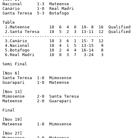
Nacional      1-3  Mateense      

Canário       1-0  Real Madri    

Santa Teresa  5-3  Botafogo

Table

 1.Mateense        10  6  4  0  19- 8  16  Qualified

 2.Santa Teresa    10  5  2  3  13-11  12  Qualified

-----------------------------------------

 3.Canário         10  3  6  1  15- 7  12

 4.Nacional        10  4  1  5  13-15   9

 5.Botafogo        10  2  4  4  16-14   8

 6.Real Madri      10  0  3  7   3-24   3

Semi Final

[Nov 6]

Santa Teresa  1-0  Mimosense     

Guarapari     1-0  Mateense

[Nov 13]

Mimosense     2-0  Santa Teresa  

Mateense      2-0  Guarapari

Final

[Nov 19]

Mateense      1-0  Mimosense

[Nov 27]

Mimosense     2-0  Mateense
