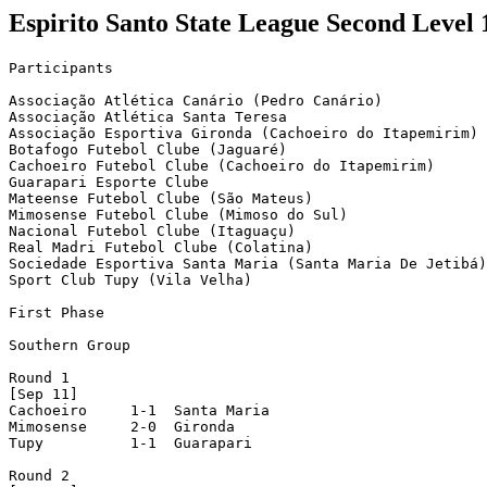
Espirito Santo State League Second Level 
Participants

Associação Atlética Canário (Pedro Canário)

Associação Atlética Santa Teresa

Associação Esportiva Gironda (Cachoeiro do Itapemirim)

Botafogo Futebol Clube (Jaguaré)

Cachoeiro Futebol Clube (Cachoeiro do Itapemirim)

Guarapari Esporte Clube

Mateense Futebol Clube (São Mateus)

Mimosense Futebol Clube (Mimoso do Sul)

Nacional Futebol Clube (Itaguaçu)

Real Madri Futebol Clube (Colatina)

Sociedade Esportiva Santa Maria (Santa Maria De Jetibá)

Sport Club Tupy (Vila Velha)

First Phase

Southern Group

Round 1

[Sep 11]

Cachoeiro     1-1  Santa Maria 

Mimosense     2-0  Gironda 

Tupy          1-1  Guarapari

Round 2
