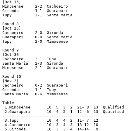
[Oct 16]

Mimosense     2-2  Cachoeiro

Gironda       1-1  Guarapari

Tupy          2-1  Santa Maria

Round 8

[Oct 23]

Cachoeiro     2-0  Gironda

Guarapari     0-0  Santa Maria

Tupy          2-0  Mimosense

Round 9

[Oct 30]

Cachoeiro     2-1  Tupy

Santa Maria   2-3  Gironda

Mimosense     2-1  Guarapari

Round 10

[Nov 2]

Cachoeiro     0-2  Guarapari

Gironda       1-1  Tupy

Santa Maria   0-6  Mimosense

Table

 1.Mimosense       10  5  3  2  21- 8  13  Qualified

 2.Guarapari       10  4  5  1  12- 6  13  Qualified

-----------------------------------------

 3.Tupy            10  4  4  2  11- 7  12

 4.Cachoeiro       10  3  4  3  13-12  10

 5.Gironda         10  3  3  4  14-14   9
