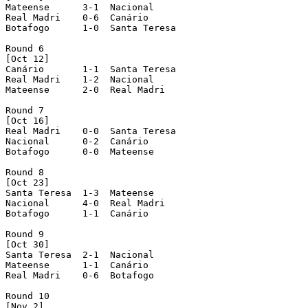
Mateense      3-1  Nacional      

Real Madri    0-6  Canário       

Botafogo      1-0  Santa Teresa

Round 6

[Oct 12]

Canário       1-1  Santa Teresa  

Real Madri    1-2  Nacional      

Mateense      2-0  Real Madri

Round 7

[Oct 16]

Real Madri    0-0  Santa Teresa  

Nacional      0-2  Canário       

Botafogo      0-0  Mateense

Round 8

[Oct 23]

Santa Teresa  1-3  Mateense      

Nacional      4-0  Real Madri    

Botafogo      1-1  Canário

Round 9

[Oct 30]

Santa Teresa  2-1  Nacional      

Mateense      1-1  Canário       

Real Madri    0-6  Botafogo

Round 10

[Nov 2]
