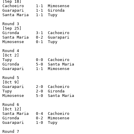
[Sep 18]

Cachoeiro     1-1  Mimosense     

Guarapari     1-1  Gironda 

Santa Maria   1-1  Tupy

Round 3

[Sep 25]

Gironda       3-1  Cachoeiro     

Santa Maria   0-2  Guarapari     

Mimosense     0-1  Tupy

Round 4

[Oct 2]

Tupy          0-0  Cachoeiro     

Gironda       5-0  Santa Maria   

Guarapari     1-1  Mimosense

Round 5

[Oct 9]

Guarapari     2-0  Cachoeiro     

Tupy          2-0  Gironda       

Mimosense     5-0  Santa Maria

Round 6

[Oct 12]

Santa Maria   0-4  Cachoeiro

Gironda       0-2  Mimosense

Guarapari     1-0  Tupy

Round 7
