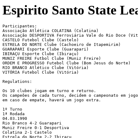
Espirito Santo State L
Participantes:

Associação Atlética COLATINA (Colatina)

Associação DESPORTIVA Ferroviária Vale do Rio Doce (Vit
CASTELO Futebol Clube (Castelo)

ESTRELA DO NORTE Clube (Cachoeiro de Itapemirim)

GUARAPARI Esporte Clube (Guarapari)

IBIRAÇU Esporte Clube (Ibiraçu)

MUNIZ FREIRE Futbol Clube (Muniz Freire)

ORDEM E PROGRESSO Futebol Clube (Bom Jesus do Norte)

RIO BRANCO Atlético Clube (Vitória)

VITÓRIA Futebol Clube (Vitória)

Regulations:

Os 10 clubes jogam em turno e returno. 

Os campeões de cada turno, decidem o campeonato em jogo
em caso de empate, haverá um jogo extra.

1º Turno

1ª Rodada

04.03.1990

Rio Branco 4-2 Guarapari

Muniz Freire 0-1 Desportiva

Colatina 2-1 Castelo

Estrela do Norte 2-2 Ibiraçu
