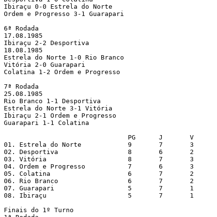
Ibiraçu 0-0 Estrela do Norte

Ordem e Progresso 3-1 Guarapari

6ª Rodada

17.08.1985

Ibiraçu 2-2 Desportiva

18.08.1985

Estrela do Norte 1-0 Rio Branco

Vitória 2-0 Guarapari

Colatina 1-2 Ordem e Progresso

7ª Rodada

25.08.1985

Rio Branco 1-1 Desportiva

Estrela do Norte 3-1 Vitória

Ibiraçu 2-1 Ordem e Progresso

Guarapari 1-1 Colatina

                        	PG	J	V	E	D	GP	GC	SG	%

01. Estrela do Norte    	9	7	3	3	1	7	4	3	64% qualified

02. Desportiva          	8	6	2	4	0	6	4	2	67% qualified

03. Vitória             	8	7	3	2	2	10	9	1	57%

04. Ordem e Progresso   	7	6	3	1	2	10	7	3	58%

05. Colatina            	6	7	2	2	3	4	5	-1	43%

06. Rio Branco          	6	7	2	2	3	7	9	-2	43%

07. Guarapari           	5	7	1	3	3	6	9	-3	36%

08. Ibiraçu             	5	7	1	3	3	6	9	-3	36%

Finais do 1º Turno
