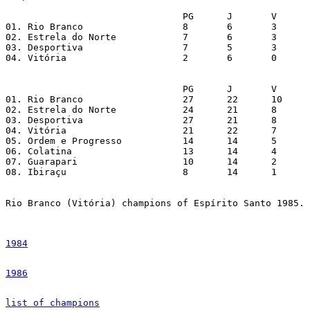
                        	PG	J	V	E	D	GP	GC	SG	%

01. Rio Branco          	8	6	3	2	1	5	4	1	67%

02. Estrela do Norte    	7	6	3	1	2	8	5	3	58%

03. Desportiva          	7	5	3	1	1	6	5	1	70%

04. Vitória             	2	6	0	2	4	4	8	-4	17%

                        	PG	J	V	E	D	GP	GC	SG	%

01. Rio Branco          	27	22	10	7	5	25	18	7	61%

02. Estrela do Norte    	24	21	8	8	5	19	13	6	57%

03. Desportiva          	27	21	8	11	2	20	14	6	64%

04. Vitória             	21	22	7	7	8	21	26	-5	48%

05. Ordem e Progresso   	14	14	5	4	5	15	17	-2	50%

06. Colatina            	13	14	4	5	5	9	8	1	46%

07. Guarapari           	10	14	2	6	6	9	13	-4	36%

08. Ibiraçu             	8	14	1	6	7	12	19	-7	29%

Rio Branco (Vitória) champions of Espírito Santo 1985.

1984
1986
list of champions