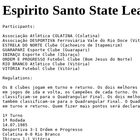
Espirito Santo State L
Participants:

Associação Atlética COLATINA (Colatina)

Associação DESPORTIVA Ferroviária Vale do Rio Doce (Vit
ESTRELA DO NORTE Clube (Cachoeiro de Itapemirim)

GUARAPARI Esporte Clube (Guarapari)

IBIRAÇU Esporte Clube (Ibiraçu)

ORDEM E PROGRESSO Futebol Clube (Bom Jesus do Norte)

RIO BRANCO Atlético Clube (Vitória)

VITÓRIA Futebol Clube (Vitória)

Regulations:

Os 8 clubes jogam em turno e returno. Os dois melhores 
em jogos de ida e volta, os Campeões de cada turno. Os 
classificam-se para o Quadrangular Final. Os dois melho
também classificam-se para o Quadrangular Final. O Quad
em turno e returno. Quem fizer mais pontos será declara
1º Turno

1ª Rodada

14.07.1985

Desportiva 3-1 Ordem e Progresso

Colatina 0-0 Rio Branco

Ibiraçu 1-1 Vitória
