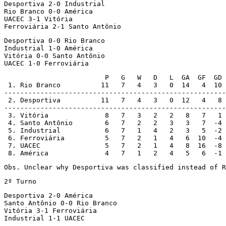
Desportiva 2-0 Industrial

Rio Branco 0-0 América

UACEC 3-1 Vitória

Ferroviária 2-1 Santo Antônio
Desportiva 0-0 Rio Branco

Industrial 1-0 América

Vitória 0-0 Santo Antônio

UACEC 1-0 Ferroviária
                         P   G   W   D   L  GA  GF  GD

 1. Rio Branco          11   7   4   3   0  14   4  10

-------------------------------------------------------

 2. Desportiva          11   7   4   3   0  12   4   8 
-------------------------------------------------------

 3. Vitória              8   7   3   2   2   8   7   1

 4. Santo Antônio        6   7   2   2   3   3   7  -4

 5. Industrial           6   7   1   4   2   3   5  -2

 6. Ferroviária          5   7   2   1   4   6  10  -4

 7. UACEC                5   7   2   1   4   8  16  -8

 8. América              4   7   1   2   4   5   6  -1
Obs. Unclear why Desportiva was classified instead of R
2º Turno
Desportiva 2-0 América

Santo Antônio 0-0 Rio Branco

Vitória 3-1 Ferroviária

Industrial 1-1 UACEC