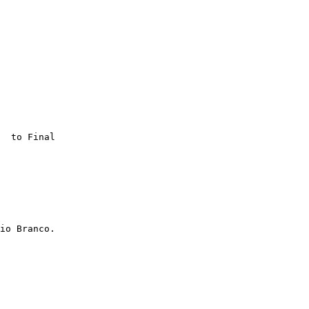
  to Final

io Branco.