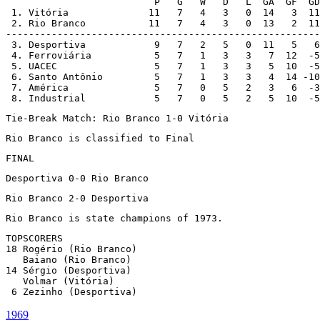
                          P   G   W   D   L  GA  GF  GD

 1. Vitória              11   7   4   3   0  14   3  11

 2. Rio Branco           11   7   4   3   0  13   2  11

-------------------------------------------------------

 3. Desportiva            9   7   2   5   0  11   5   6

 4. Ferroviária           5   7   1   3   3   7  12  -5

 5. UACEC                 5   7   1   3   3   5  10  -5

 6. Santo Antônio         5   7   1   3   3   4  14 -10

 7. América               5   7   0   5   2   3   6  -3

 8. Industrial            5   7   0   5   2   5  10  -5
Tie-Break Match: Rio Branco 1-0 Vitória
Rio Branco is classified to Final
FINAL
Desportiva 0-0 Rio Branco
Rio Branco 2-0 Desportiva
Rio Branco is state champions of 1973.
TOPSCORERS

18 Rogério (Rio Branco)

   Baiano (Rio Branco)

14 Sérgio (Desportiva)

   Volmar (Vitória)

 6 Zezinho (Desportiva)
1969