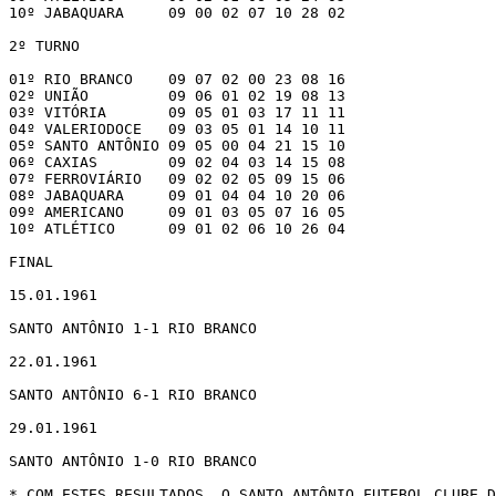
10º JABAQUARA     09 00 02 07 10 28 02

2º TURNO

01º RIO BRANCO    09 07 02 00 23 08 16

02º UNIÃO         09 06 01 02 19 08 13

03º VITÓRIA       09 05 01 03 17 11 11

04º VALERIODOCE   09 03 05 01 14 10 11

05º SANTO ANTÔNIO 09 05 00 04 21 15 10

06º CAXIAS        09 02 04 03 14 15 08

07º FERROVIÁRIO   09 02 02 05 09 15 06

08º JABAQUARA     09 01 04 04 10 20 06

09º AMERICANO     09 01 03 05 07 16 05

10º ATLÉTICO      09 01 02 06 10 26 04

FINAL

15.01.1961

SANTO ANTÔNIO 1-1 RIO BRANCO

22.01.1961

SANTO ANTÔNIO 6-1 RIO BRANCO

29.01.1961

SANTO ANTÔNIO 1-0 RIO BRANCO

* COM ESTES RESULTADOS, O SANTO ANTÔNIO FUTEBOL CLUBE D