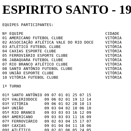
ESPIRITO SANTO - 1
EQUIPES PARTICIPANTES:

Nº EQUIPE                                   CIDADE

01 AMERICANO FUTEBOL CLUBE                  VITÓRIA

02 ASSOCIAÇÃO ATLÉTICA VALE DO RIO DOCE     VITÓRIA

03 ATLÉTICO FUTEBOL CLUBE                   VITÓRIA

04 CAXIAS ESPORTE CLUBE                     VITÓRIA

05 FERROVIÁRIO ESPORTE CLUBE                VITÓRIA

06 JABAQUARA FUTEBOL CLUBE                  VITÓRIA

07 RIO BRANCO ATLÉTICO CLUBE                VITÓRIA

08 SANTO ANTÔNIO FUTEBOL CLUBE              VITÓRIA

09 UNIÃO ESPORTE CLUBE                      VITÓRIA

10 VITÓRIA FUTEBOL CLUBE                    VITÓRIA

1º TURNO

01º SANTO ANTÔNIO 09 07 01 01 25 07 15

02º VALERIODOCE   09 06 02 01 19 12 14

03º VITÓRIA       09 06 01 02 28 10 13

04º UNIÃO         09 03 04 02 10 06 10

05º RIO BRANCO    09 03 03 03 16 12 09

06º AMERICANO     09 03 03 03 11 16 09

07º FERROVIÁRIO   09 02 03 04 15 17 07

08º CAXIAS        09 01 04 04 11 18 06

09º ATLÉTICO      09 02 01 06 05 24 05
