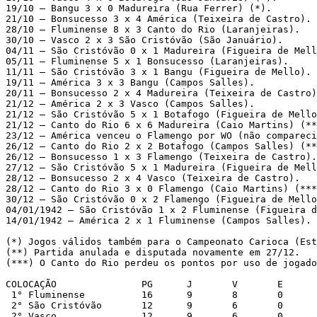
19/10 – Bangu 3 x 0 Madureira (Rua Ferrer) (*). 

21/10 – Bonsucesso 3 x 4 América (Teixeira de Castro). 

28/10 – Fluminense 8 x 3 Canto do Rio (Laranjeiras). 

30/10 – Vasco 2 x 3 São Cristóvão (São Januário). 

04/11 – São Cristóvão 0 x 1 Madureira (Figueira de Mell
05/11 – Fluminense 5 x 1 Bonsucesso (Laranjeiras). 

11/11 – São Cristóvão 3 x 1 Bangu (Figueira de Mello). 

19/11 – América 3 x 3 Bangu (Campos Salles). 

20/11 – Bonsucesso 2 x 4 Madureira (Teixeira de Castro)
21/12 – América 2 x 3 Vasco (Campos Salles). 

21/12 – São Cristóvão 5 x 1 Botafogo (Figueira de Mello
21/12 – Canto do Rio 6 x 6 Madureira (Caio Martins) (**
23/12 – América venceu o Flamengo por WO (não compareci
26/12 – Canto do Rio 2 x 2 Botafogo (Campos Salles) (**
26/12 – Bonsucesso 1 x 3 Flamengo (Teixeira de Castro).
27/12 – São Cristóvão 5 x 1 Madureira (Figueira de Mell
28/12 – Bonsucesso 2 x 4 Vasco (Teixeira de Castro). 

28/12 – Canto do Rio 3 x 0 Flamengo (Caio Martins) (***
30/12 – São Cristóvão 0 x 2 Flamengo (Figueira de Mello
04/01/1942 – São Cristóvão 1 x 2 Fluminense (Figueira d
14/01/1942 – América 2 x 1 Fluminense (Campos Salles).

(*) Jogos válidos também para o Campeonato Carioca (Est
(**) Partida anulada e disputada novamente em 27/12. 

(***) O Canto do Rio perdeu os pontos por uso de jogado
COLOCAÇÃO               PG      J       V       E      
 1° Fluminense          16      9       8       0      
 2° São Cristóvão       12      9       6       0      
 2° Vasco               12      9       6       0      