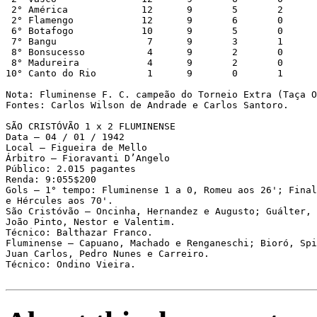
 2° América             12      9       5       2      
 2° Flamengo            12      9       6       0      
 6° Botafogo            10      9       5       0      
 7° Bangu                7      9       3       1      
 8° Bonsucesso           4      9       2       0      
 8° Madureira            4      9       2       0      
10° Canto do Rio         1      9       0       1      
Nota: Fluminense F. C. campeão do Torneio Extra (Taça O
Fontes: Carlos Wilson de Andrade e Carlos Santoro.

SÃO CRISTÓVÃO 1 x 2 FLUMINENSE

Data – 04 / 01 / 1942

Local – Figueira de Mello

Árbitro – Fioravanti D’Angelo

Público: 2.015 pagantes

Renda: 9:055$200

Gols – 1° tempo: Fluminense 1 a 0, Romeu aos 26'; Final
e Hércules aos 70'.

São Cristóvão – Oncinha, Hernandez e Augusto; Guálter, 
João Pinto, Nestor e Valentim.

Técnico: Balthazar Franco.

Fluminense – Capuano, Machado e Renganeschi; Bioró, Spi
Juan Carlos, Pedro Nunes e Carreiro.

Técnico: Ondino Vieira.
