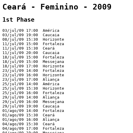
Ceará - Feminino - 2009
1st Phase
03/jul/09 17:00  América                               
03/jul/09 19:00  Caucaia                               
08/jul/09 15:30  Horizonte                             
11/jul/09 15:00  Fortaleza                             
11/jul/09 15:30  Ceará                                 
11/jul/09 20:00  Caucaia                               
18/jul/09 15:00  Fortaleza                             
18/jul/09 15:00  Messejana                             
18/jul/09 17:00  Horizonte                             
23/jul/09 14:00  Fortaleza                             
23/jul/09 16:00  Horizonte                             
23/jul/09 17:00  Aliança                               
25/jul/09 14:00  América                               
25/jul/09 15:30  Horizonte                             
25/jul/09 16:00  Fortaleza                             
29/jul/09 14:00  Aliança                               
29/jul/09 16:00  Messejana                             
29/jul/09 19:00  Caucaia                               
01/ago/09 14:00  Fortaleza                             
01/ago/09 15:30  Ceará                                 
01/ago/09 16:00  Aliança                               
04/ago/09 15:30  Ceará                                 
04/ago/09 17:00  Fortaleza                             
04/ago/09 19:00  Messejana                             