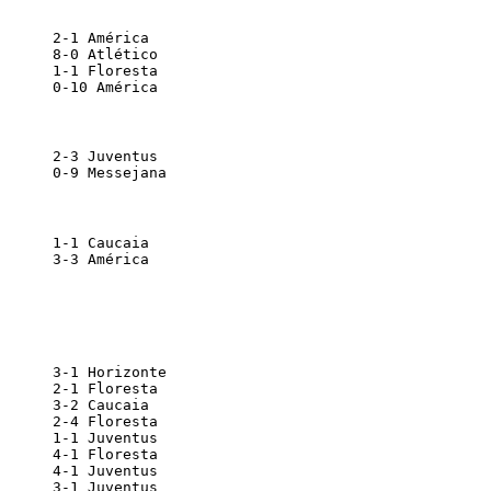
       2-1 América                             
       8-0 Atlético                            
       1-1 Floresta                            
      0-10 América                             
       2-3 Juventus                            
       0-9 Messejana                           
       1-1 Caucaia                             
       3-3 América                             
       3-1 Horizonte                           
       2-1 Floresta                            
       3-2 Caucaia                             
       2-4 Floresta                            
       1-1 Juventus                            
       4-1 Floresta                            
       4-1 Juventus                            
       3-1 Juventus                            