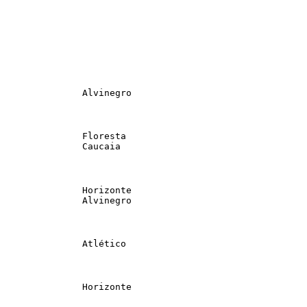
               Alvinegro                                
               Floresta                                
               Caucaia                                 
               Horizonte                               
               Alvinegro                               
               Atlético                                 
               Horizonte                               