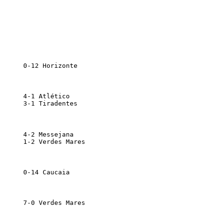
      0-12 Horizonte                           
       4-1 Atlético                            
       3-1 Tiradentes                          
       4-2 Messejana                           
       1-2 Verdes Mares                        
      0-14 Caucaia                             
       7-0 Verdes Mares                        