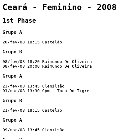
Ceará - Feminino - 2008
1st Phase
Grupo A
20/fev/08 18:15 Castelão                               
Grupo B
08/fev/08 18:20 Raimundo De Oliveira                   
08/fev/08 20:00 Raimundo De Oliveira                   
Grupo A
23/fev/08 13:45 Clenilsão                              
01/mar/08 13:30 Cpm - Toca Do Tigre                    
Grupo B
21/fev/08 18:15 Castelão                               
Grupo A
09/mar/08 13:45 Clenilsão                              