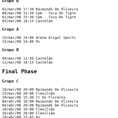
Grupo B
01/mar/08 17:30 Raimundo De Oliveira                   
08/mar/08 15:30 Cpm - Toca Do Tigre                    
01/mar/08 15:30 Cpm - Toca Do Tigre                    
05/mar/08 18:15 Castelão                               
Grupo A
15/mar/08 14:00 Arena Arigol Sports                    
15/mar/08 14:00 Pv                                     
Grupo B
09/mar/08 13:45 Castelão                               
12/mar/08 18:15 Castelão                               
Final Phase
Grupo C
19/mar/08 20:00 Raimundo De Oliveira                   
25/mar/08 20:00 Clenilsão                              
29/mar/08 15:30 Ct Do Floresta                         
04/abr/08 18:00 Raimundo De Oliveira                   
04/abr/08 20:00 Raimundo De Oliveira                   
10/abr/08 18:00 Clenilsão                              
10/abr/08 20:00 Clenilsão                              
19/abr/08 15:45 Pv                                     