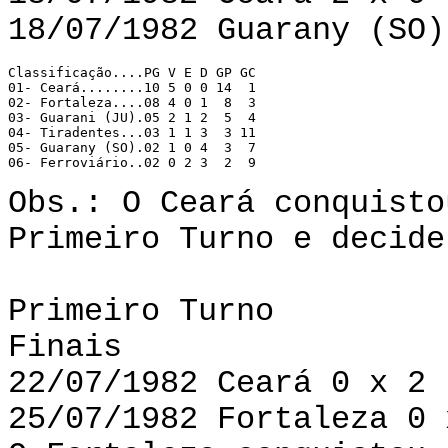
18/07/1982 Guarany (SO)
Classificação....PG V E D GP GC

01- Ceará........10 5 0 0 14  1

02- Fortaleza....08 4 0 1  8  3

03- Guarani (JU).05 2 1 2  5  4

04- Tiradentes...03 1 1 3  3 11

05- Guarany (SO).02 1 0 4  3  7

06- Ferroviário..02 0 2 3  2  9
Obs.: O Ceará conquisto
Primeiro Turno e decide
Primeiro Turno
Finais
22/07/1982 Ceará 0 x 2 
25/07/1982 Fortaleza 0 