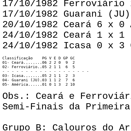
17/10/1982 Ferroviário 
17/10/1982 Guarani (JU)
20/10/1982 Ceará 6 x 0 
24/10/1982 Ceará 1 x 1 
24/10/1982 Icasa 0 x 3 
Classificação 	 PG V E D GP GC 

01- Ceará........06 2 2 0  9  2 

02- Ferroviário..05 2 1 1  6  5 

- - - - - - - - - - - - - - - - - - - 

03- Icasa........05 2 1 1  2  3 

04- Guarani (JU).03 1 1 2  7  6 

05- América......01 0 1 3  2 10 
Obs.: Ceará e Ferroviár
Semi-Finais da Primeira
Grupo B: Calouros do Ar