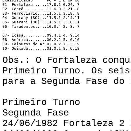
Classificação	   PG V E D GP GC

01- Fortaleza......17.8.1.0.24..7

02- Ceará..........12.6.0.3.21..8

03- Ferroviário....11.5.1.3.18..8

04- Guarany (SO)...11.5.1.3.14.11

05- Guarani (JU)...11.5.1.3.10.11

06- Tiradentes.....10.3.4.2..8..7

- - - - - - - - - - - - - - - - - 

07- Icasa..........09.4.1.4..9.14

08- América........06.2.2.5..6.16

09- Calouros do Ar.02.0.2.7..3.19

Obs.: O Fortaleza conqu
Primeiro Turno. Os seis
para a Segunda Fase do 
Primeiro Turno
Segunda Fase
24/06/1982 Fortaleza 2 