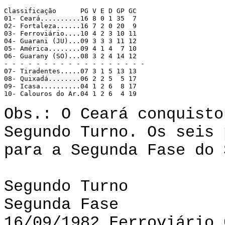
Classificação 	   PG V E D GP GC 

01- Ceará..........16 8 0 1 35  7 

02- Fortaleza......16 7 2 0 20  9 

03- Ferroviário....10 4 2 3 10 11 

04- Guarani (JU)...09 3 3 3 11 12 

05- América........09 4 1 4  7 10 

06- Guarany (SO)...08 3 2 4 14 12 

- - - - - - - - - - - - - - - - - -

07- Tiradentes.....07 3 1 5 13 13 

08- Quixadá........06 2 2 5  5 17 

09- Icasa..........04 1 2 6  8 17 

10- Calouros do Ar.04 1 2 6  4 19 
Obs.: O Ceará conquisto
Segundo Turno. Os seis 
para a Segunda Fase do 
Segundo Turno
Segunda Fase
16/09/1982 Ferroviário 