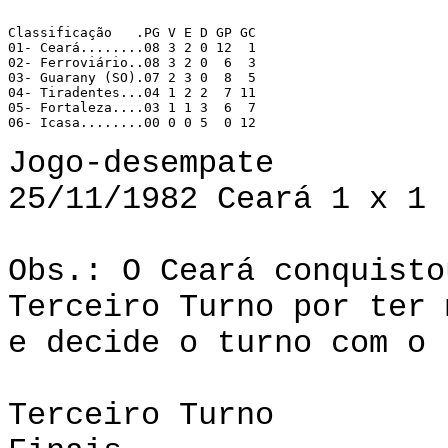
Classificação 	.PG V E D GP GC 

01- Ceará........08 3 2 0 12  1 

02- Ferroviário..08 3 2 0  6  3 

03- Guarany (SO).07 2 3 0  8  5 

04- Tiradentes...04 1 2 2  7 11 

05- Fortaleza....03 1 1 3  6  7 

06- Icasa........00 0 0 5  0 12 
Jogo-desempate
25/11/1982 Ceará 1 x 1 
Obs.: O Ceará conquisto
Terceiro Turno por ter 
e decide o turno com o 
Terceiro Turno