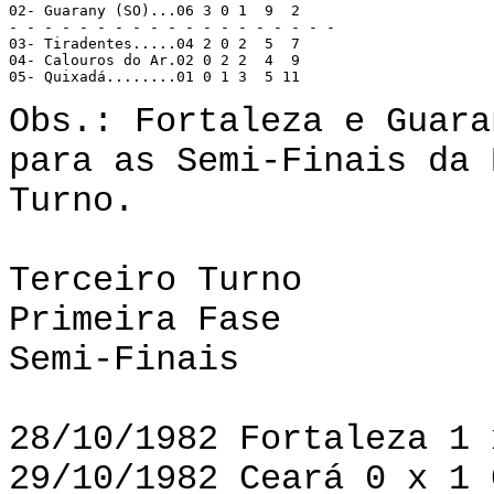
02- Guarany (SO)...06 3 0 1  9  2 

- - - - - - - - - - - - - - - - - - - 

03- Tiradentes.....04 2 0 2  5  7 

04- Calouros do Ar.02 0 2 2  4  9 

05- Quixadá........01 0 1 3  5 11 
Obs.: Fortaleza e Guara
para as Semi-Finais da 
Turno.
Terceiro Turno
Primeira Fase
Semi-Finais
28/10/1982 Fortaleza 1 
29/10/1982 Ceará 0 x 1 