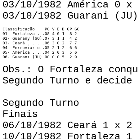
03/10/1982 América 0 x 
03/10/1982 Guarani (JU)
Classificação 	 PG V E D GP GC 

01- Fortaleza....08 4 0 1  8 2 

02- Guarany (SO).07 3 1 1  4 2 

03- Ceará........06 3 0 2  7 7 

04- Ferroviário..05 2 1 2  6 6 

05- América......04 2 0 3  5 6 

06- Guarani (JU).00 0 0 5  2 9 
Obs.: O Fortaleza conqu
Segundo Turno e decide 
Segundo Turno
Finais
06/10/1982 Ceará 1 x 2 
10/10/1982 Fortaleza 1 