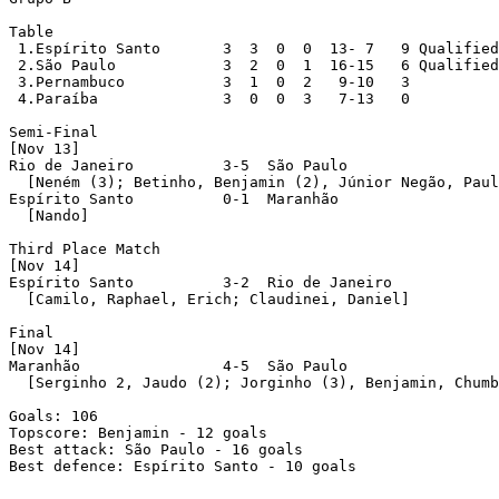
Table

 1.Espírito Santo       3  3  0  0  13- 7   9 Qualified

 2.São Paulo            3  2  0  1  16-15   6 Qualified

 3.Pernambuco           3  1  0  2   9-10   3

 4.Paraíba              3  0  0  3   7-13   0

Semi-Final

[Nov 13]

Rio de Janeiro		3-5  São Paulo

  [Neném (3); Betinho, Benjamin (2), Júnior Negão, Paul
Espírito Santo		0-1  Maranhão

  [Nando]

Third Place Match

[Nov 14]

Espírito Santo		3-2  Rio de Janeiro

  [Camilo, Raphael, Erich; Claudinei, Daniel]

Final

[Nov 14]

Maranhão		4-5  São Paulo

  [Serginho 2, Jaudo (2); Jorginho (3), Benjamin, Chumb
Goals: 106

Topscore: Benjamin - 12 goals

Best attack: São Paulo - 16 goals

Best defence: Espírito Santo - 10 goals
