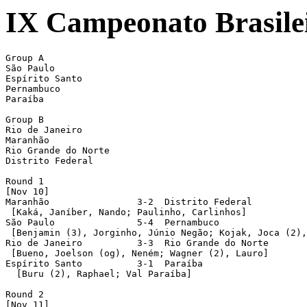
IX Campeonato Brasilei
Group A

São Paulo

Espírito Santo

Pernambuco

Paraíba

Group B

Rio de Janeiro

Maranhão

Rio Grande do Norte

Distrito Federal

Round 1

[Nov 10]

Maranhão		3-2  Distrito Federal

 [Kaká, Janíber, Nando; Paulinho, Carlinhos]

São Paulo		5-4  Pernambuco

 [Benjamin (3), Jorginho, Júnio Negão; Kojak, Joca (2),
Rio de Janeiro		3-3  Rio Grande do Norte	6-5 pen

 [Bueno, Joelson (og), Neném; Wagner (2), Lauro]

Espírito Santo		3-1  Paraíba

  [Buru (2), Raphael; Val Paraíba]

Round 2

[Nov 11]
