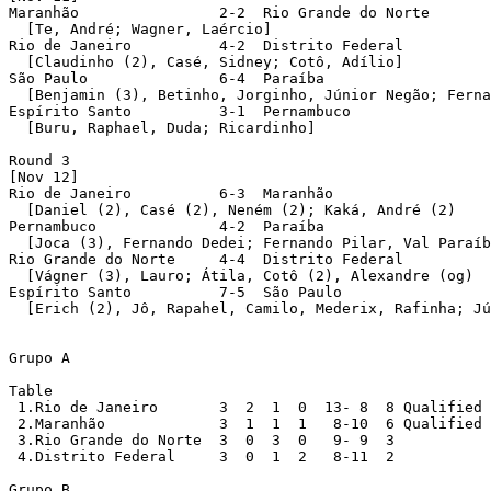
Maranhão		2-2  Rio Grande do Norte	1-0 pen

  [Te, André; Wagner, Laércio]

Rio de Janeiro		4-2  Distrito Federal

  [Claudinho (2), Casé, Sidney; Cotô, Adílio]

São Paulo		6-4  Paraíba

  [Benjamin (3), Betinho, Jorginho, Júnior Negão; Ferna
Espírito Santo		3-1  Pernambuco

  [Buru, Raphael, Duda; Ricardinho]

Round 3

[Nov 12]

Rio de Janeiro		6-3  Maranhão

  [Daniel (2), Casé (2), Neném (2); Kaká, André (2)

Pernambuco		4-2  Paraíba

  [Joca (3), Fernando Dedei; Fernando Pilar, Val Paraíb
Rio Grande do Norte	4-4  Distrito Federal		3-4 pen

  [Vágner (3), Lauro; Átila, Cotô (2), Alexandre (og)

Espírito Santo		7-5  São Paulo

  [Erich (2), Jô, Rapahel, Camilo, Mederix, Rafinha; Jú
Grupo A

Table

 1.Rio de Janeiro       3  2  1  0  13- 8  8 Qualified

 2.Maranhão             3  1  1  1   8-10  6 Qualified

 3.Rio Grande do Norte  3  0  3  0   9- 9  3

 4.Distrito Federal     3  0  1  2   8-11  2

Grupo B
