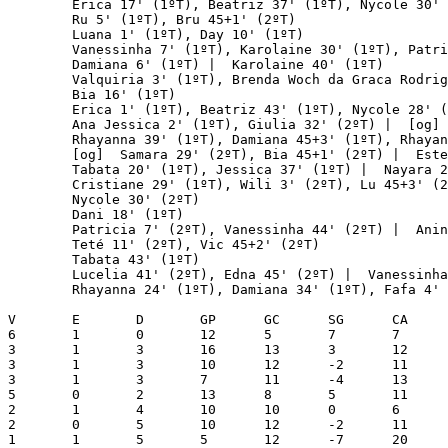
         Erica 17' (1ºT), Beatriz 37' (1ºT), Nycole 30' 
         Ru 5' (1ºT), Bru 45+1' (2ºT)

         Luana 1' (1ºT), Day 10' (1ºT)

         Vanessinha 7' (1ºT), Karolaine 30' (1ºT), Patri
         Damiana 6' (1ºT) |  Karolaine 40' (1ºT)

         Valquiria 3' (1ºT), Brenda Woch da Graca Rodrig
         Bia 16' (1ºT)

         Erica 1' (1ºT), Beatriz 43' (1ºT), Nycole 28' (
         Ana Jessica 2' (1ºT), Giulia 32' (2ºT) |  [og] 
         Rhayanna 39' (1ºT), Damiana 45+3' (1ºT), Rhayan
         [og]  Samara 29' (2ºT), Bia 45+1' (2ºT) |  Este
         Tabata 20' (1ºT), Jessica 37' (1ºT) |  Nayara 2
         Cristiane 29' (1ºT), Wili 3' (2ºT), Lu 45+3' (2
         Nycole 30' (2ºT)

         Dani 18' (1ºT)

         Patricia 7' (2ºT), Vanessinha 44' (2ºT) |  Anin
         Teté 11' (2ºT), Vic 45+2' (2ºT)

         Tabata 43' (1ºT)

         Lucelia 41' (2ºT), Edna 45' (2ºT) |  Vanessinha
         Rhayanna 24' (1ºT), Damiana 34' (1ºT), Fafa 4' 