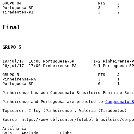
GRUPO 04                          	PTS	J	V	E	D	GP	GC	SG	CA	CV	%

Portuguesa-SP                     	3	2	1	0	1	3	2	1	7	0	50

Tiradentes-PI                     	3	2	1	0	1	2	3	-1	2	0	50

Final
GRUPO 5
19/jul/17  18:00 Portuguesa-SP        1-2 Pinheirense-P
26/jul/17  17:00 Pinheirense-PA       0-1 Portuguesa-SP
GRUPO 5                           	PTS	J	V	E	D	GP	GC	SG	CA	CV	%

Pinheirense-PA                    	3	1	1	0	0	2	1	1	1	0	100

Portuguesa-SP                     	0	1	0	0	1	1	2	-1	1	0	0

Pinheirense has won Campeonato Brasileiro Feminino Séri
Pinheirense and Portuguesa are promoted to 
Campeonato B
Topscorer: Irley (Pinheirense), Valéria (Tiradentes) - 
Source: https://www.cbf.com.br/futebol-brasileiro/compe
Artilharia

Gols 	Apelido        	Clube
