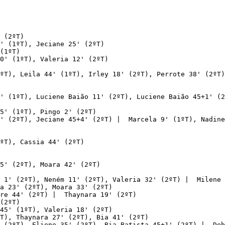
 (2ºT)

' (1ºT), Jeciane 25' (2ºT)

(1ºT)

0' (1ºT), Valeria 12' (2ºT)

ºT), Leila 44' (1ºT), Irley 18' (2ºT), Perrote 38' (2ºT)

' (1ºT), Luciene Baião 11' (2ºT), Luciene Baião 45+1' (2
5' (1ºT), Pingo 2' (2ºT)

' (2ºT), Jeciane 45+4' (2ºT) |  Marcela 9' (1ºT), Nadine
ºT), Cassia 44' (2ºT)

5' (2ºT), Moara 42' (2ºT)

 1' (2ºT), Neném 11' (2ºT), Valeria 32' (2ºT) |  Milene 
a 23' (2ºT), Moara 33' (2ºT)

re 44' (2ºT) |  Thaynara 19' (2ºT)

(2ºT)

45' (1ºT), Valeria 18' (2ºT)

T), Thaynara 27' (2ºT), Bia 41' (2ºT)

 (2ºT), Eliene 35' (2ºT), Bia Batista 45+1' (2ºT) |  Deb