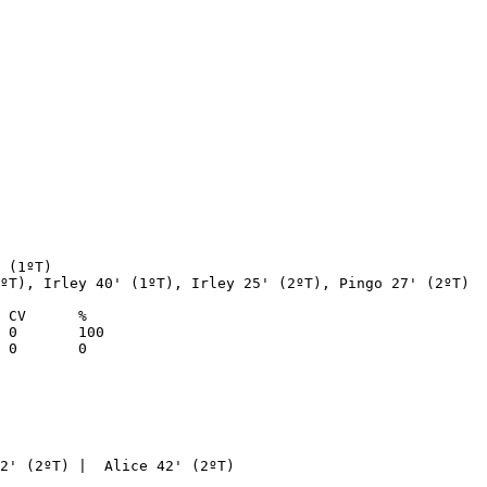
 (1ºT)

ºT), Irley 40' (1ºT), Irley 25' (2ºT), Pingo 27' (2ºT)

2' (2ºT) |  Alice 42' (2ºT)
