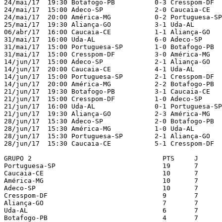
24/mai/17  19:30 Botafogo-PB          0-3 Cresspom-DF  
24/mai/17  15:00 Adeco-SP             2-0 Caucaia-CE   
24/mai/17  20:00 América-MG           0-2 Portuguesa-SP
25/mai/17  19:30 Aliança-GO           3-1 Uda-AL       
06/abr/17  16:00 Caucaia-CE           1-1 Aliança-GO   
31/mai/17  16:00 Uda-AL               6-0 Adeco-SP     
31/mai/17  15:00 Portuguesa-SP        1-0 Botafogo-PB  
31/mai/17  15:00 Cresspom-DF          3-0 América-MG   
14/jun/17  15:00 Adeco-SP             2-1 Aliança-GO   
14/jun/17  20:00 Caucaia-CE           4-1 Uda-AL       
14/jun/17  15:00 Portuguesa-SP        2-1 Cresspom-DF  
14/jun/17  20:00 América-MG           2-2 Botafogo-PB  
21/jun/17  19:30 Botafogo-PB          3-1 Caucaia-CE   
21/jun/17  15:00 Cresspom-DF          1-0 Adeco-SP     
21/jun/17  16:00 Uda-AL               0-1 Portuguesa-SP
21/jun/17  19:30 Aliança-GO           2-3 América-MG   
28/jun/17  15:30 Adeco-SP             2-0 Botafogo-PB  
28/jun/17  15:30 América-MG           1-0 Uda-AL       
28/jun/17  15:30 Portuguesa-SP        2-1 Aliança-GO   
28/jun/17  15:30 Caucaia-CE           5-1 Cresspom-DF  
GRUPO 2                           	PTS	J	V	E	D	GP	GC	SG	CA	CV	%	

Portuguesa-SP                     	19	7	6	1	0	12	5	7	7	2	90	

Caucaia-CE                        	10	7	3	1	3	16	13	3	12	1	47	

América-MG                        	10	7	3	1	3	10	12	-2	11	1	47	

Adeco-SP                          	10	7	3	1	3	7	11	-4	13	2	47	

Cresspom-DF                       	9	7	5	0	2	13	8	5	11	0	42	

Aliança-GO                        	7	7	2	1	4	10	10	0	6	1	33	

Uda-AL                            	6	7	2	0	5	10	12	-2	11	1	28	

Botafogo-PB                       	4	7	1	1	5	5	12	-7	20	2	19	
