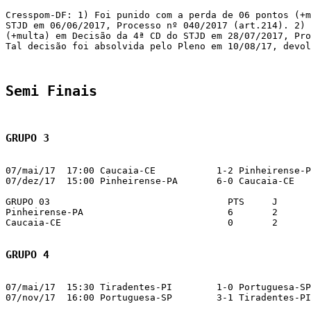
Cresspom-DF: 1) Foi punido com a perda de 06 pontos (+m
STJD em 06/06/2017, Processo nº 040/2017 (art.214). 2) 
(+multa) em Decisão da 4ª CD do STJD em 28/07/2017, Pro
Tal decisão foi absolvida pelo Pleno em 10/08/17, devol
Semi Finais
GRUPO 3
07/mai/17  17:00 Caucaia-CE           1-2 Pinheirense-P
07/dez/17  15:00 Pinheirense-PA       6-0 Caucaia-CE   
GRUPO 03                          	PTS	J	V	E	D	GP	GC	SG	CA	CV	%

Pinheirense-PA                    	6	2	2	0	0	8	1	7	4	0	100

Caucaia-CE                        	0	2	0	0	2	1	8	-7	2	0	0

GRUPO 4
07/mai/17  15:30 Tiradentes-PI        1-0 Portuguesa-SP
07/nov/17  16:00 Portuguesa-SP        3-1 Tiradentes-PI