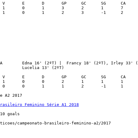
A        Edna 16' (2ºT) |  Francy 18' (2ºT), Irley 33' (
         Lucelia 13' (2ºT)

e A2 2017

rasileiro Feminino Série A1 2018
10 goals

ticoes/campeonato-brasileiro-feminino-a2/2017
