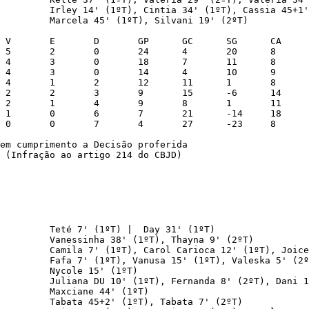
         Irley 14' (1ºT), Cintia 34' (1ºT), Cassia 45+1'
         Marcela 45' (1ºT), Silvani 19' (2ºT)

em cumprimento a Decisão proferida

 (Infração ao artigo 214 do CBJD)

         Teté 7' (1ºT) |  Day 31' (1ºT)

         Vanessinha 38' (1ºT), Thayna 9' (2ºT)

         Camila 7' (1ºT), Carol Carioca 12' (1ºT), Joice
         Fafa 7' (1ºT), Vanusa 15' (1ºT), Valeska 5' (2º
         Nycole 15' (1ºT)

         Juliana DU 10' (1ºT), Fernanda 8' (2ºT), Dani 1
         Maxciane 44' (1ºT)

         Tabata 45+2' (1ºT), Tabata 7' (2ºT)
