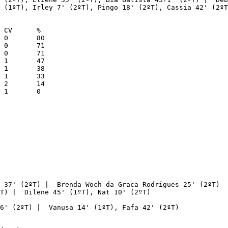
 (1ºT), Irley 7' (2ºT), Pingo 18' (2ºT), Cassia 42' (2ºT
 37' (2ºT) |  Brenda Woch da Graca Rodrigues 25' (2ºT)

T) |  Dilene 45' (1ºT), Nat 10' (2ºT)

6' (2ºT) |  Vanusa 14' (1ºT), Fafa 42' (2ºT)
