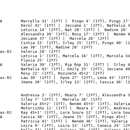
A        Marcella 31' (1ºT) |  Pingo 4' (1ºT), Pingo 27'
         Kerol 42' (1ºT) |  Jeciane 1' (1ºT), Nathalia 3
         Leticia 14' (2ºT), Nat 28' (2ºT) |  Nadine 20' 
         Alessandra 39' (1ºT), Rosy 17' (2ºT) |  Neném 4
         Jeciane 37' (1ºT) |  Marcela 26' (2ºT)

         Cintia 15' (1ºT), Irley 25' (1ºT), Pingo 40' (1
         Law 38' (1ºT), Nadine 28' (2ºT)

as-RJ    Valeria 29' (2ºT)

         Leticia 1' (1ºT), Marcela 16' (1ºT), Marcela 33
         Flavia 25' (2ºT)

A        Valeria 39' (1ºT), Rip Rop 31' (2ºT) |  Irley 4
         Nathalia 43' (1ºT), Emily 25' (2ºT), Jeciane 40
         Rosy 22' (1ºT), Rozinete 45+2' (2ºT)

as-RJ    Law 30' (1ºT) |  Dyne 27' (2ºT), Lene 43' (2ºT)

         Jeane 39' (1ºT), Irley 13' (2ºT), Cassia 36' (2
        

        

         Andressa 3' (2ºT), Moara 7' (2ºT), Alessandra 3
         Irley 7' (2ºT) |  Marcela 36' (1ºT)

         Valeria 45+2' (1ºT), Neném 45+3' (1ºT), Valeria
         Motorzinho 11' (1ºT) |  Moara 2' (1ºT), Andress
as-RJ    Ray 45+1' (1ºT), Lora Soure 12' (2ºT), Lora Sou
A        Cassia 30' (1ºT), Jeane 15' (2ºT), Pingo 45+2' 
         Patrícia 41' (1ºT) |  Neném 36' (1ºT), Valeria 
         Loira 9' (1ºT), Loira 15' (1ºT), Caneca 24' (2º
         Kelle 37' (1ºT), Valeria 29' (2ºT), Valeria 34'