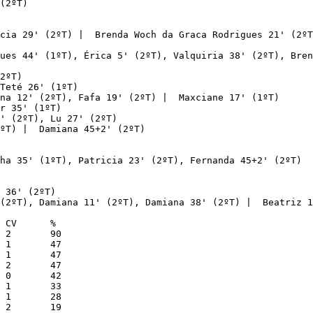
(2ºT)

cia 29' (2ºT) |  Brenda Woch da Graca Rodrigues 21' (2ºT
ues 44' (1ºT), Érica 5' (2ºT), Valquiria 38' (2ºT), Bren
2ºT)

Teté 26' (1ºT)

na 12' (2ºT), Fafa 19' (2ºT) |  Maxciane 17' (1ºT)

r 35' (1ºT)

' (2ºT), Lu 27' (2ºT)

ºT) |  Damiana 45+2' (2ºT)

ha 35' (1ºT), Patricia 23' (2ºT), Fernanda 45+2' (2ºT)

 36' (2ºT)

(2ºT), Damiana 11' (2ºT), Damiana 38' (2ºT) |  Beatriz 1