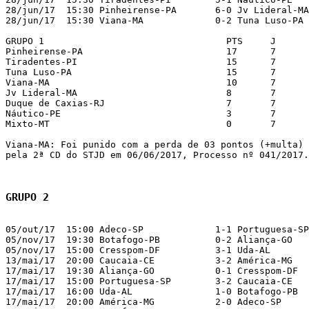
28/jun/17  15:30 Pinheirense-PA       6-0 Jv Lideral-MA
28/jun/17  15:30 Viana-MA             0-2 Tuna Luso-PA 
GRUPO 1                           	PTS	J	V	E	D	GP	GC	SG	CA	CV	%	

Pinheirense-PA                    	17	7	5	2	0	24	4	20	8	0	80	

Tiradentes-PI                     	15	7	4	3	0	18	7	11	8	0	71	

Tuna Luso-PA                      	15	7	4	3	0	14	4	10	9	0	71	

Viana-MA                          	10	7	4	1	2	12	11	1	8	1	47	

Jv Lideral-MA                     	8	7	2	2	3	9	15	-6	14	1	38	

Duque de Caxias-RJ                	7	7	2	1	4	9	8	1	11	1	33	

Náutico-PE                        	3	7	1	0	6	7	21	-14	18	2	14	

Mixto-MT                          	0	7	0	0	7	4	27	-23	8	1	0	

Viana-MA: Foi punido com a perda de 03 pontos (+multa) 
pela 2ª CD do STJD em 06/06/2017, Processo nº 041/2017.
GRUPO 2
05/out/17  15:00 Adeco-SP             1-1 Portuguesa-SP
05/nov/17  19:30 Botafogo-PB          0-2 Aliança-GO   
05/nov/17  15:00 Cresspom-DF          3-1 Uda-AL       
13/mai/17  20:00 Caucaia-CE           3-2 América-MG   
17/mai/17  19:30 Aliança-GO           0-1 Cresspom-DF  
17/mai/17  15:00 Portuguesa-SP        3-2 Caucaia-CE   
17/mai/17  16:00 Uda-AL               1-0 Botafogo-PB  
17/mai/17  20:00 América-MG           2-0 Adeco-SP     