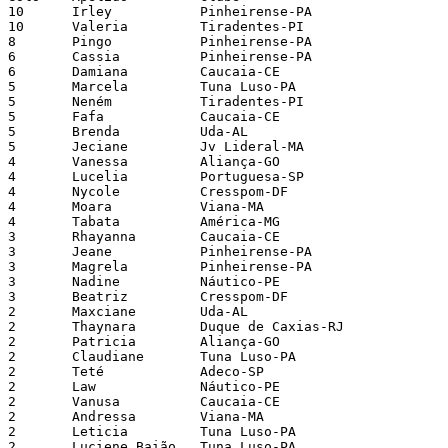
10   	Irley          	Pinheirense-PA

10   	Valeria        	Tiradentes-PI

8    	Pingo          	Pinheirense-PA

6    	Cassia         	Pinheirense-PA

6    	Damiana        	Caucaia-CE

5    	Marcela        	Tuna Luso-PA

5    	Neném          	Tiradentes-PI

5    	Fafa           	Caucaia-CE

5    	Brenda         	Uda-AL

5    	Jeciane        	Jv Lideral-MA

4    	Vanessa        	Aliança-GO

4    	Lucelia        	Portuguesa-SP

4    	Nycole         	Cresspom-DF

4    	Moara          	Viana-MA

4    	Tabata         	América-MG

3    	Rhayanna       	Caucaia-CE

3    	Jeane          	Pinheirense-PA

3    	Magrela        	Pinheirense-PA

3    	Nadine         	Náutico-PE

3    	Beatriz        	Cresspom-DF

2    	Maxciane       	Uda-AL

2    	Thaynara       	Duque de Caxias-RJ

2    	Patricia       	Aliança-GO

2    	Claudiane      	Tuna Luso-PA

2    	Teté           	Adeco-SP

2    	Law            	Náutico-PE

2    	Vanusa         	Caucaia-CE

2    	Andressa       	Viana-MA

2    	Leticia        	Tuna Luso-PA

2    	Luciene Baião  	Tuna Luso-PA
