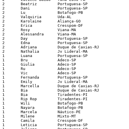
2    	Beatriz        	Portuguesa-SP

2    	Dani           	Portuguesa-SP

2    	Lu             	Botafogo-PB

2    	Valquiria      	Uda-AL

2    	Karolaine      	Aliança-GO

2    	Erica          	Cresspom-DF

2    	Rosy           	Viana-MA

2    	Alessandra     	Viana-MA

2    	Day            	Portuguesa-SP

2    	Edna           	Portuguesa-SP

2    	Adriana        	Duque de Caxias-RJ

2    	Nathalia       	Jv Lideral-MA

1    	Luana          	Portuguesa-SP

1    	Bru            	Adeco-SP

1    	Giulia         	Adeco-SP

1    	Ru             	Adeco-SP

1    	Vic            	Adeco-SP

1    	Fernanda       	Portuguesa-SP

1    	Emily          	Jv Lideral-MA

1    	Marcella       	Duque de Caxias-RJ

1    	Bia            	Duque de Caxias-RJ

1    	Bia            	Tiradentes-PI

1    	Rip Rop        	Tiradentes-PI

1    	Wili           	Botafogo-PB

1    	Nayara         	Botafogo-PB

1    	Marcela        	Náutico-PE

1    	Milene         	Mixto-MT

1    	Camila         	Cresspom-DF

1    	Leticia        	Portuguesa-SP
