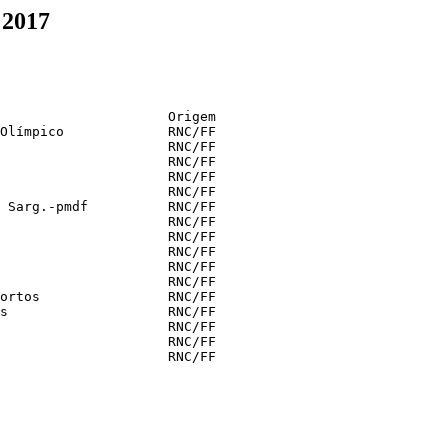
 2017
                     Origem

Olímpico             RNC/FF

                     RNC/FF

                     RNC/FF

                     RNC/FF

                     RNC/FF

 Sarg.-pmdf          RNC/FF

                     RNC/FF

                     RNC/FF

                     RNC/FF

                     RNC/FF

                     RNC/FF

ortos                RNC/FF

s                    RNC/FF

                     RNC/FF

                     RNC/FF

                     RNC/FF
