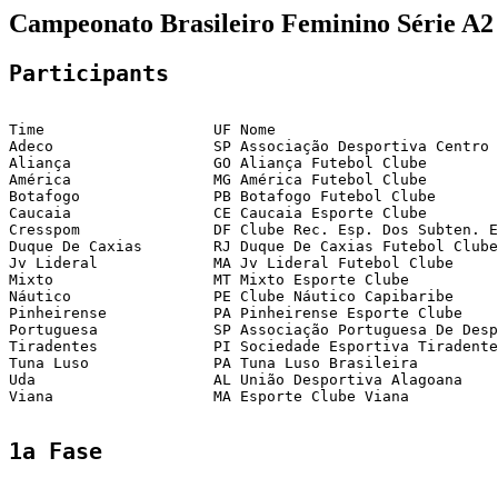
Campeonato Brasileiro Feminino Série A2
Participants
Time                   UF Nome                         
Adeco                  SP Associação Desportiva Centro 
Aliança                GO Aliança Futebol Clube        
América                MG América Futebol Clube        
Botafogo               PB Botafogo Futebol Clube       
Caucaia                CE Caucaia Esporte Clube        
Cresspom               DF Clube Rec. Esp. Dos Subten. E
Duque De Caxias        RJ Duque De Caxias Futebol Clube
Jv Lideral             MA Jv Lideral Futebol Clube     
Mixto                  MT Mixto Esporte Clube          
Náutico                PE Clube Náutico Capibaribe     
Pinheirense            PA Pinheirense Esporte Clube    
Portuguesa             SP Associação Portuguesa De Desp
Tiradentes             PI Sociedade Esportiva Tiradente
Tuna Luso              PA Tuna Luso Brasileira         
Uda                    AL União Desportiva Alagoana    
Viana                  MA Esporte Clube Viana          
1a Fase