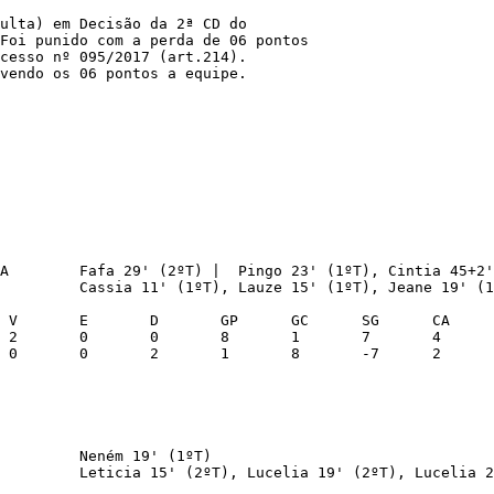
ulta) em Decisão da 2ª CD do 

Foi punido com a perda de 06 pontos 

cesso nº 095/2017 (art.214). 

vendo os 06 pontos a equipe.

A        Fafa 29' (2ºT) |  Pingo 23' (1ºT), Cintia 45+2'
         Cassia 11' (1ºT), Lauze 15' (1ºT), Jeane 19' (1
         Neném 19' (1ºT)

         Leticia 15' (2ºT), Lucelia 19' (2ºT), Lucelia 2