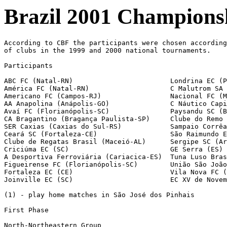
Brazil 2001 Championsh
According to CBF the participants were chosen according to the participation 
of clubs in the 1999 and 2000 national tournaments.

Participants

ABC FC (Natal-RN)                        Londrina EC (PR)
América FC (Natal-RN)                    C Malutrom SA (Curitiba-PR) (1)
Americano FC (Campos-RJ)                 Nacional FC (Manaus-AM)
AA Anapolina (Anápolis-GO)               C Náutico Capibaribe (Recife-PE)
Avaí FC (Florianópolis-SC)               Paysandu SC (Belém-PA)
CA Bragantino (Bragança Paulista-SP)     Clube do Remo (Belém-PA)
SER Caxias (Caxias do Sul-RS)            Sampaio Corrêa FC (São Luís-MA)
Ceará SC (Fortaleza-CE)                  São Raimundo EC (Manaus-AM)
Clube de Regatas Brasil (Maceió-AL)      Sergipe SC (Aracaju-SE)
Criciúma EC (SC)                         GE Serra (ES)
A Desportiva Ferroviária (Cariacica-ES)  Tuna Luso Brasileira (Belém-PA)
Figueirense FC (Florianópolis-SC)        União São João EC (Araras-SP)
Fortaleza EC (CE)                        Vila Nova FC (Goiânia-GO)
Joinville EC (SC)                        EC XV de Novembro (Piracicaba-SP)

(1) - play home matches in São José dos Pinhais

First Phase

North-Northeastern Group

Table
 1.Paysandu                26 12 11  3  44-26  47  Qualified
 2.Ceará                   26 12  5  9  50-36  41  Qualified
 3.Náutico                 26 12  5  9  44-35  41  Qualified
 4.CRB                     26 12  5  9  35-36  41  Qualified
-------------------------------------------------
 5.Fortaleza               26 11  7  8  40-27  40
 6.São Raimundo            26 11  5 10  36-37  38
 7.América-RN              26  9 11  6  32-30  38
 8.Anapolina               26 10  4 12  45-47  34
 9.Remo                    26  9  5 12  33-39  32
10.Sampaio Corrêa          26  9  5 12  32-40  32
- - - - - - - - - - - - - - - - - - - - - - - - -
11.Sergipe                 26  8  8 10  38-41  32  Relegation playoff
12.Tuna Luso               26  8  6 12  36-45  30  Relegation playoff
- - - - - - - - - - - - - - - - - - - - - - - - -
13.ABC                     26  7  8 11  33-41  29  Relegated
14.Nacional-AM             26  6  7 13  30-48  25  Relegated

[Aug 12]
São Raimundo    1-1  Paysandu
Remo            1-2  Náutico
Sampaio Corrêa  1-1  Nacional
ABC             0-1  Ceará
Fortaleza       0-1  Sergipe
Anapolina       1-0  Tuna Luso
[Aug 13]
CRB             1-1  América

[Aug 18]
Náutico         4-0  ABC
[Aug 19]
Sergipe         0-0  Sampaio Corrêa
Nacional        2-0  Remo
América         1-0  Fortaleza
Ceará           0-1  Anapolina
Paysandu        1-0  CRB
Tuna Luso       1-1  São Raimundo

[Aug 22]
Nacional        1-2  Tuna Luso
Remo            3-2  América
Anapolina       1-3  Fortaleza
Sampaio Corrêa  2-2  Paysandu
ABC             2-0  Sergipe
Ceará           1-2  Náutico
CRB             2-0  São Raimundo

[Aug 25]
Tuna Luso       2-2  Remo
Náutico         1-0  Nacional
[Aug 26]
Sergipe         2-3  Ceará
Paysandu        2-1  ABC
Fortaleza       0-0  CRB
São Raimundo    3-2  Sampaio Corrêa
América         2-1  Anapolina

[Aug 29]
Sampaio Corrêa  1-0  ABC
América         1-1  São Raimundo
Fortaleza       4-1  Tuna Luso
Paysandu        3-0  Sergipe
Nacional        2-1  Ceará
Anapolina       2-3  CRB

[Sep 1]
Náutico         1-1  Paysandu
[Sep 2]
Tuna Luso       3-1  América
Remo            1-1  Anapolina
Ceará           3-2  Sampaio Corrêa
ABC             1-0  Nacional
São Raimundo    0-2  Fortaleza

[Sep 6]
CRB             2-0  Remo
Sergipe         5-0  Náutico

[Sep 9]
São Raimundo    0-0  Nacional
Paysandu        3-1  Remo
América         0-0  ABC
Fortaleza       0-1  Ceará
CRB             5-2  Náutico
Sergipe         4-4  Anapolina
[Sep 10]
Sampaio Corrêa  0-1  Tuna Luso

[Sep 12]
Nacional        1-1  Sergipe
Remo            2-0  São Raimundo
Ceará           1-1  Paysandu
Náutico         2-1  Fortaleza
[Sep 13]
Tuna Luso       1-2  CRB
América         2-0  Sampaio Corrêa
Anapolina       3-1  ABC

[Sep 16]
São Raimundo    1-0  Anapolina
Paysandu        2-1  Nacional
Sampaio Corrêa  0-0  Náutico
Fortaleza       1-2  Remo
ABC             3-0  Tuna Luso
CRB             1-0  Ceará
Sergipe         1-1  América

[Sep 19]
São Raimundo    2-0  Náutico
Tuna Luso       6-2  Ceará
América         1-1  Paysandu
Fortaleza       1-1  ABC
CRB             0-0  Sergipe
Anapolina       2-1  Nacional
[Sep 20]
Remo            3-1  Sampaio Corrêa

[Sep 22]
Náutico         3-0  Anapolina
[Sep 23]
Nacional        2-0  CRB
Paysandu        2-2  Tuna Luso
Sampaio Corrêa  0-1  Fortaleza
ABC             1-1  Remo
Ceará           0-0  América
Sergipe         3-1  São Raimundo

[Sep 26]
Nacional        1-1  América
Paysandu        2-0  Fortaleza
Sampaio Corrêa  2-0  Anapolina
ABC             1-0  CRB
Ceará           2-0  São Raimundo
Náutico         4-0  Tuna Luso
Sergipe         1-2  Remo

[Sep 29]
Tuna Luso       2-1  Sergipe
[Sep 30]
São Raimundo    2-1  ABC
Remo            2-0  Ceará
América         1-0  Náutico
Fortaleza       3-1  Nacional
CRB             1-1  Sampaio Corrêa
Anapolina       3-2  Paysandu

[Oct 3]
Paysandu        3-0  Sampaio Corrêa
Ceará           6-1  ABC
[Oct 4]
Náutico         4-0 Remo

[Oct 6]
Nacional        2-1  Sampaio Corrêa
Paysandu        1-0  São Raimundo
América         4-1  CRB
Sergipe         1-1  Fortaleza
[Oct 7]
Tuna Luso       4-1  Anapolina

[Oct 10]
São Raimundo    2-1  Tuna Luso
Remo            3-2  Nacional
Sampaio Corrêa  3-0  Sergipe
ABC             1-1  Náutico
Fortaleza       0-1  América
CRB             1-0  Paysandu
Anapolina       2-1  Ceará

[Oct 14]
Náutico         1-3  Ceará
São Raimundo    4-2  CRB
América         1-0  Remo
Fortaleza       3-1  Anapolina
Sergipe         2-0  ABC

[Oct 17]
Nacional        2-2  Náutico
Sampaio Corrêa  3-0  São Raimundo
Ceará           2-1  Sergipe
CRB             2-1  Fortaleza
[Oct 18]
Anapolina       2-2  América
ABC             1-1  Paysandu
Remo            0-1  Tuna Luso

[Oct 21]
São Raimundo    3-0  América
Tuna Luso       1-1  Fortaleza
Ceará           6-0  Nacional
Sergipe         3-2  Paysandu
Anapolina       3-0  Remo
[Oct 22]
ABC             4-2  Sampaio Corrêa

[Oct 24]
Paysandu        2-1  Náutico
América         3-1  Tuna Luso
Fortaleza       3-1  São Raimundo
CRB             3-4  Anapolina
[Oct 25]
Sampaio Corrêa  3-2  Ceará
Nacional        2-1  ABC

[Oct 28]
Tuna Luso       1-2  Sampaio Corrêa
Náutico         1-0  CRB
Nacional        0-4  São Raimundo
Anapolina       1-2  Sergipe
Ceará           3-3  Fortaleza
ABC             0-0  América
Remo            1-1  Paysandu

[Oct 31]
Remo            5-1  CRB
Náutico         5-0  Sergipe
[Nov 1]
Tuna Luso       3-2  Nacional

[Nov 4]
Sergipe         5-0  Nacional
São Raimundo    0-0  Remo
Paysandu        1-1  Ceará
Sampaio Corrêa  1-0  América
ABC             2-2  Anapolina
Fortaleza       1-0  Náutico
CRB             1-0  Tuna Luso

[Nov 7]
Tuna Luso       2-2  ABC
Náutico         1-2  Sampaio Corrêa
[Nov 8]
Ceará           4-1  CRB
América         2-2  Sergipe
Nacional        2-2  Paysandu
Anapolina       0-1  São Raimundo
Remo            1-2  Fortaleza

[Nov 11]
Náutico         2-0  São Raimundo
Nacional        2-1  Anapolina