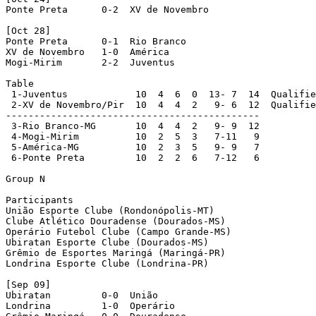
Ponte Preta      0-2  XV de Novembro

[Oct 28]

Ponte Preta      0-1  Rio Branco

XV de Novembro   1-0  América

Mogi-Mirim       2-2  Juventus

Table

 1-Juventus            10  4  6  0  13- 7  14  Qualifie
 2-XV de Novembro/Pir  10  4  4  2   9- 6  12  Qualifie
---------------------------------------------

 3-Rio Branco-MG       10  4  4  2   9- 9  12

 4-Mogi-Mirim          10  2  5  3   7-11   9

 5-América-MG          10  2  3  5   9- 9   7

 6-Ponte Preta         10  2  2  6   7-12   6

Group N

Participants

União Esporte Clube (Rondonópolis-MT)

Clube Atlético Douradense (Dourados-MS)

Operário Futebol Clube (Campo Grande-MS)

Ubiratan Esporte Clube (Dourados-MS)

Grêmio de Esportes Maringá (Maringá-PR)

Londrina Esporte Clube (Londrina-PR)

[Sep 09]

Ubiratan         0-0  União

Londrina         1-0  Operário
