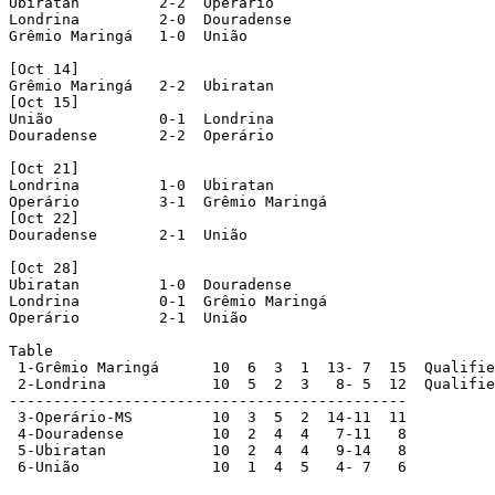
Ubiratan         2-2  Operário

Londrina         2-0  Douradense

Grêmio Maringá   1-0  União

[Oct 14]

Grêmio Maringá   2-2  Ubiratan

[Oct 15]

União            0-1  Londrina

Douradense       2-2  Operário

[Oct 21]

Londrina         1-0  Ubiratan

Operário         3-1  Grêmio Maringá

[Oct 22]

Douradense       2-1  União

[Oct 28]

Ubiratan         1-0  Douradense

Londrina         0-1  Grêmio Maringá

Operário         2-1  União

Table

 1-Grêmio Maringá      10  6  3  1  13- 7  15  Qualifie
 2-Londrina            10  5  2  3   8- 5  12  Qualifie
---------------------------------------------

 3-Operário-MS         10  3  5  2  14-11  11

 4-Douradense          10  2  4  4   7-11   8

 5-Ubiratan            10  2  4  4   9-14   8

 6-União               10  1  4  5   4- 7   6
