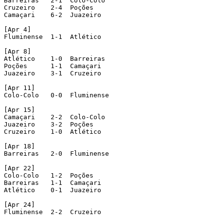
Barreiras   2-1  Colo-Colo

Cruzeiro    2-4  Poções

Camaçari    6-2  Juazeiro

[Apr 4]

Fluminense  1-1  Atlético

[Apr 8]

Atlético    1-0  Barreiras

Poções      1-1  Camaçari

Juazeiro    3-1  Cruzeiro

[Apr 11]

Colo-Colo   0-0  Fluminense

[Apr 15]

Camaçari    2-2  Colo-Colo

Juazeiro    3-2  Poções

Cruzeiro    1-0  Atlético

[Apr 18]

Barreiras   2-0  Fluminense

[Apr 22]

Colo-Colo   1-2  Poções

Barreiras   1-1  Camaçari

Atlético    0-1  Juazeiro

[Apr 24]

Fluminense  2-2  Cruzeiro
