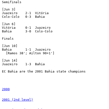
Semifinals

[Jun 3]

Juazeiro    2-1  Vitória

Colo-Colo   0-3  Bahia

[Jun 6]

Vitória     0-1  Juazeiro

Bahia       3-0  Colo-Colo

Finals

[Jun 10]

Bahia       1-1  Juazeiro

  [Ramos 38'; Aílton 90+1']

[Jun 14]

Juazeiro    1-3  Bahia

EC Bahia are the 2001 Bahia state champions

2000
2001 (2nd level)