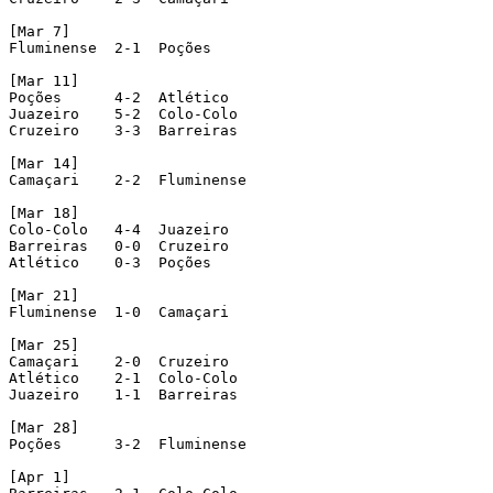
[Mar 7]

Fluminense  2-1  Poções

[Mar 11]

Poções      4-2  Atlético

Juazeiro    5-2  Colo-Colo

Cruzeiro    3-3  Barreiras

[Mar 14]

Camaçari    2-2  Fluminense

[Mar 18]

Colo-Colo   4-4  Juazeiro

Barreiras   0-0  Cruzeiro

Atlético    0-3  Poções

[Mar 21]

Fluminense  1-0  Camaçari

[Mar 25]

Camaçari    2-0  Cruzeiro

Atlético    2-1  Colo-Colo

Juazeiro    1-1  Barreiras

[Mar 28]

Poções      3-2  Fluminense

[Apr 1]
