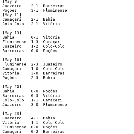
[May 9]

Juazeiro    2-1  Barreiras

Poções      3-1  Fluminense

[May 11]

Camaçari    2-1  Bahia

Colo-Colo   2-1  Vitória

[May 13]

Bahia       0-1  Vitória

Fluminense  1-3  Camaçari

Juazeiro    1-2  Colo-Colo

Barreiras   0-0  Poções

[May 16]

Fluminense  2-3  Juazeiro

Camaçari    1-0  Colo-Colo

Vitória     3-0  Barreiras

Poções      2-3  Bahia

[May 20]

Bahia       6-0  Poções

Barreiras   0-3  Vitória

Colo-Colo   1-1  Camaçari

Juazeiro    3-0  Fluminense

[May 23]

Juazeiro    4-1  Bahia

Vitória     1-1  Colo-Colo

Fluminense  0-0  Poções

Camaçari    0-2  Barreiras
