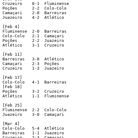
Cruzeiro    0-1  Fluminense

Poções      2-2  Colo-Colo

Camaçari    2-0  Barreiras

Juazeiro    4-2  Atlético

[Feb 4]

Fluminense  2-0  Barreiras

Colo-Colo   2-1  Camaçari

Poções      2-2  Juazeiro

Atlético    3-1  Cruzeiro

[Feb 11]

Barreiras   3-0  Atlético

Camaçari    2-3  Poções

Cruzeiro    1-3  Juazeiro

[Feb 17]

Colo-Colo   4-1  Barreiras

[Feb 18]

Poções      3-2  Cruzeiro

Atlético    1-1  Fluminense

[Feb 25]

Fluminense  2-2  Colo-Colo

Juazeiro    3-0  Camaçari

[Mar 4]

Colo-Colo   5-4  Atlético

Barreiras   1-1  Juazeiro

Cruzeiro    2-3  Camaçari
