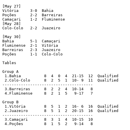
[May 27]

Vitória     3-0  Bahia

Poções      2-2  Barreiras

Camaçari    1-2  Fluminense

[May 28]

Colo-Colo   2-2  Juazeiro

[May 30]

Bahia       5-1  Camaçari

Fluminense  2-1  Vitória

Barreiras   2-3  Juazeiro

Poções      1-1  Colo-Colo

Tables

Group A

 1.Bahia          8  4  0  4  21-15  12  Qualified

 2.Colo-Colo      8  2  5  1  10- 9  11  Qualified

---------------------------------------

 3.Barreiras      8  2  2  4  10-14   8

 4.Fluminense     8  2  1  5   9-17   7

Group B

 1.Vitória        8  5  1  2  16- 6  16  Qualified

 2.Juazeiro       8  5  1  2  20-15  16  Qualified

---------------------------------------

 3.Camaçari       8  3  1  4  10-15  10

 4.Poções         8  1  5  2   9-14   8
