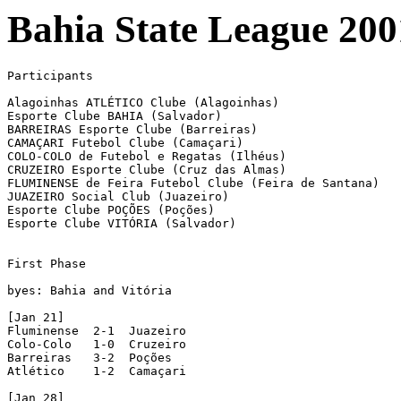
Bahia State League 200
Participants

Alagoinhas ATLÉTICO Clube (Alagoinhas)

Esporte Clube BAHIA (Salvador)

BARREIRAS Esporte Clube (Barreiras)

CAMAÇARI Futebol Clube (Camaçari)

COLO-COLO de Futebol e Regatas (Ilhéus)

CRUZEIRO Esporte Clube (Cruz das Almas)

FLUMINENSE de Feira Futebol Clube (Feira de Santana)

JUAZEIRO Social Club (Juazeiro)

Esporte Clube POÇÕES (Poções)

Esporte Clube VITÓRIA (Salvador)

First Phase

byes: Bahia and Vitória

[Jan 21]

Fluminense  2-1  Juazeiro

Colo-Colo   1-0  Cruzeiro

Barreiras   3-2  Poções

Atlético    1-2  Camaçari

[Jan 28]
