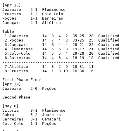
[Apr 26]

Juazeiro    2-1  Fluminense

Cruzeiro    1-2  Colo-Colo

Poções      1-1  Barreiras

Camaçari    4-1  Atlético

Table

 1.Juazeiro      14  8  4  2  35-25  28  Qualified

 2.Poções        14  7  4  3  33-25  25  Qualified

 3.Camaçari      14  6  4  4  28-21  22  Qualified

 4.Fluminense    14  5  6  3  19-17  21  Qualified

 5.Colo-Colo     14  5  5  4  29-28  20  Qualified

 6.Barreiras     14  4  6  4  18-19  18  Qualified

---------------------------------------

 7.Atlético      14  3  2  9  18-31  11

 8.Cruzeiro      14  1  3 10  16-30   6

First Phase Final

[Apr 29]

Juazeiro    2-0  Poções

Second Phase

[May 6]

Vitória     3-1  Fluminense

Bahia       5-2  Juazeiro

Barreiras   3-1  Camaçari

Colo-Colo   1-1  Poções
