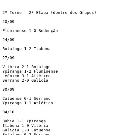
2º Turno - 2ª Etapa (dentro dos Grupos)

20/09

Fluminense 1-0 Redenção

24/09

Botafogo 1-2 Itabuna

27/09

Vitória 2-1 Botafogo

Ypiranga 1-2 Fluminense

Leônico 3-1 Atlético

Serrano 2-0 Galicia

30/09

Catuense 0-1 Serrano

Ypiranga 1-1 Atlético

04/10

Bahia 1-1 Ypiranga

Itabuna 1-0 Vitória

Galicia 1-0 Catuense

Botafogo 0-2 Serrano
