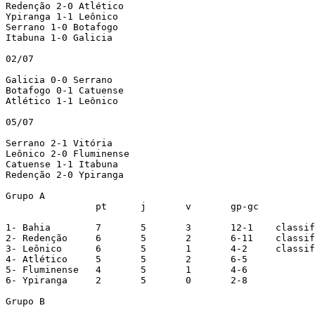
Redenção 2-0 Atlético

Ypiranga 1-1 Leônico

Serrano 1-0 Botafogo

Itabuna 1-0 Galicia

02/07

Galicia 0-0 Serrano

Botafogo 0-1 Catuense

Atlético 1-1 Leônico

05/07

Serrano 2-1 Vitória

Leônico 2-0 Fluminense

Catuense 1-1 Itabuna

Redenção 2-0 Ypiranga

Grupo A

		pt	j	v	gp-gc

1- Bahia	7	5	3	12-1	classificado

2- Redenção	6	5	2	6-11	classificado

3- Leônico	6	5	1	4-2	classificado

4- Atlético	5	5	2	6-5

5- Fluminense	4	5	1	4-6

6- Ypiranga     2       5       0       2-8

Grupo B
