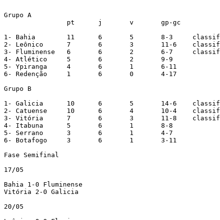
Grupo A

		pt	j	v	gp-gc

1- Bahia	11	6	5	8-3	classificado

2- Leônico	7	6	3	11-6	classificado

3- Fluminense	6	6	2	6-7	classificado

4- Atlético	5	6	2	9-9

5- Ypiranga     4       6       1       6-11

6- Redenção	1	6	0	4-17

Grupo B

1- Galicia	10	6	5	14-6	classificado

2- Catuense	10	6	4	10-4	classificado

3- Vitória	7	6	3	11-8	classificado

4- Itabuna	5	6	1	8-8

5- Serrano	3	6	1	4-7

6- Botafogo	3	6	1	3-11

Fase Semifinal

17/05

Bahia 1-0 Fluminense

Vitória 2-0 Galicia

20/05
