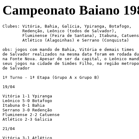
Campeonato Baiano 19
Clubes: Vitória, Bahia, Galícia, Ypiranga, Botafogo,

	Redenção, Leônico (todos de Salvador),

	Fluminense (Feira de Santana), Itabuna, Catuense e

	Atlético (Alagoinhas) e Serrano (Conquista)

obs: jogos com mando de Bahia, Vitória e demais times

de Salvador realizados na mesma data foram em rodada du
na Fonte Nova. Apesar de ser da capital, o Leônico mand
seus jogos na cidade de Simões Filho, na região metropo
de Salvador

1º Turno - 1ª Etapa (Grupo A x Grupo B)

19/04

Vitória 1-1 Ypiranga

Leônico 5-0 Botafogo

Itabuna 0-1 Bahia

Serrano 3-0 Redenção

Fluminense 2-2 Catuense

Atlético 2-3 Galicia

21/04

Vitória 3-1 Atlético
