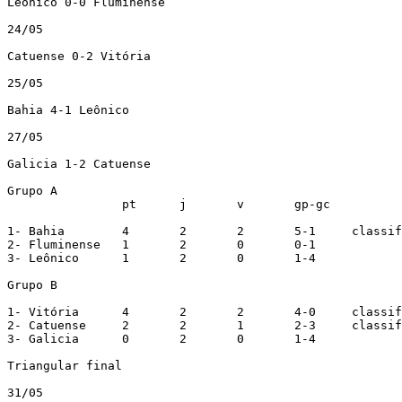
Leônico 0-0 Fluminense

24/05

Catuense 0-2 Vitória

25/05

Bahia 4-1 Leônico

27/05

Galicia 1-2 Catuense

Grupo A

		pt	j	v	gp-gc

1- Bahia	4	2	2	5-1	classificado

2- Fluminense	1	2	0	0-1

3- Leônico	1	2	0	1-4

Grupo B

1- Vitória	4	2	2	4-0	classificado

2- Catuense	2	2	1	2-3	classificado

3- Galicia	0	2	0	1-4

Triangular final

31/05
