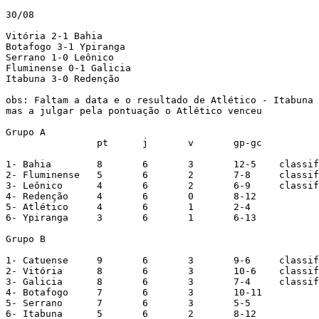
30/08

Vitória 2-1 Bahia

Botafogo 3-1 Ypiranga

Serrano 1-0 Leônico

Fluminense 0-1 Galicia

Itabuna 3-0 Redenção

obs: Faltam a data e o resultado de Atlético - Itabuna

mas a julgar pela pontuação o Atlético venceu

Grupo A

		pt	j	v	gp-gc

1- Bahia	8	6	3	12-5	classificado

2- Fluminense	5	6	2	7-8	classificado

3- Leônico	4	6	2	6-9	classificado

4- Redenção	4	6	0	8-12

5- Atlético	4	6	1	2-4

6- Ypiranga     3       6       1       6-13

Grupo B

1- Catuense	9	6	3	9-6	classificado

2- Vitória	8	6	3	10-6	classificado

3- Galicia	8	6	3	7-4	classificado

4- Botafogo	7	6	3	10-11

5- Serrano	7	6	3	5-5

6- Itabuna	5	6	2	8-12
