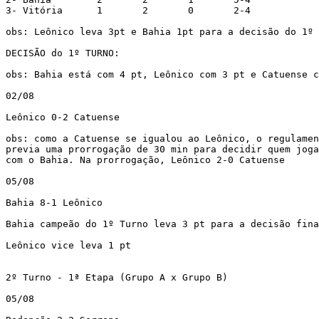
3- Vitória	1	2	0	2-4

obs: Leônico leva 3pt e Bahia 1pt para a decisão do 1º 
DECISÃO do 1º TURNO:

obs: Bahia está com 4 pt, Leônico com 3 pt e Catuense c
02/08

Leônico 0-2 Catuense

obs: como a Catuense se igualou ao Leônico, o regulamen
previa uma prorrogação de 30 min para decidir quem joga
com o Bahia. Na prorrogação, Leônico 2-0 Catuense

05/08

Bahia 8-1 Leônico

Bahia campeão do 1º Turno leva 3 pt para a decisão fina
Leônico vice leva 1 pt

2º Turno - 1ª Etapa (Grupo A x Grupo B)

05/08
