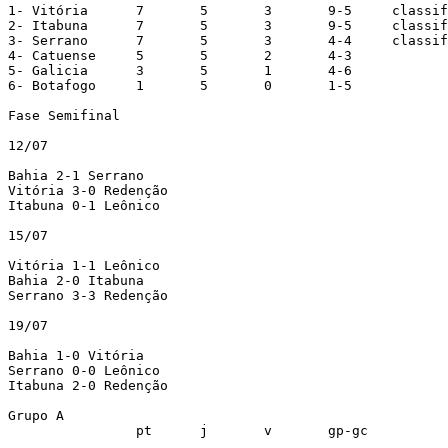
1- Vitória	7	5	3	9-5	classificado

2- Itabuna	7	5	3	9-5	classificado

3- Serrano	7	5	3	4-4	classificado

4- Catuense	5	5	2	4-3

5- Galicia	3	5	1	4-6

6- Botafogo	1	5	0	1-5

Fase Semifinal

12/07

Bahia 2-1 Serrano

Vitória 3-0 Redenção

Itabuna 0-1 Leônico

15/07

Vitória 1-1 Leônico

Bahia 2-0 Itabuna

Serrano 3-3 Redenção

19/07

Bahia 1-0 Vitória

Serrano 0-0 Leônico

Itabuna 2-0 Redenção

Grupo A

		pt	j	v	gp-gc
