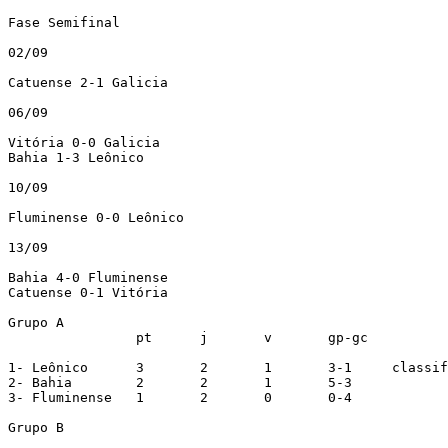
Fase Semifinal

02/09

Catuense 2-1 Galicia

06/09

Vitória 0-0 Galicia

Bahia 1-3 Leônico

10/09

Fluminense 0-0 Leônico

13/09

Bahia 4-0 Fluminense

Catuense 0-1 Vitória

Grupo A

		pt	j	v	gp-gc

1- Leônico	3	2	1	3-1	classificado

2- Bahia	2	2	1	5-3

3- Fluminense	1	2	0	0-4

Grupo B
