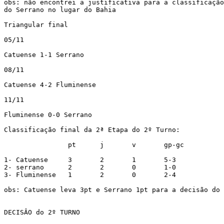
obs: não encontrei a justificativa para a classificação

do Serrano no lugar do Bahia

Triangular final

05/11

Catuense 1-1 Serrano

08/11

Catuense 4-2 Fluminense

11/11

Fluminense 0-0 Serrano

Classificação final da 2ª Etapa do 2º Turno:

		pt	j	v	gp-gc

1- Catuense	3	2	1	5-3

2- serrano	2	2	0	1-0

3- Fluminense	1	2	0	2-4

obs: Catuense leva 3pt e Serrano 1pt para a decisão do 
DECISÂO do 2º TURNO
