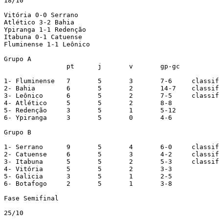
18/10

Vitória 0-0 Serrano

Atlético 3-2 Bahia

Ypiranga 1-1 Redenção

Itabuna 0-1 Catuense

Fluminense 1-1 Leônico

Grupo A

		pt	j	v	gp-gc

1- Fluminense	7	5	3	7-6	classificado

2- Bahia	6	5	2	14-7	classificado

3- Leônico	6	5	2	7-5	classificado

4- Atlético	5	5	2	8-8

5- Redenção	3	5	1	5-12

6- Ypiranga     3       5       0       4-6

Grupo B

1- Serrano	9	5	4	6-0	classificado

2- Catuense	6	5	3	4-2	classificado

3- Itabuna	5	5	2	5-3	classificado

4- Vitória	5	5	2	3-3

5- Galicia	3	5	1	2-5

6- Botafogo	2	5	1	3-8

Fase Semifinal

25/10
