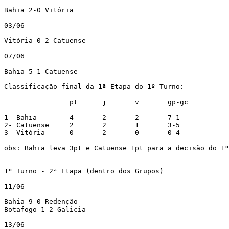
Bahia 2-0 Vitória

03/06

Vitória 0-2 Catuense

07/06

Bahia 5-1 Catuense

Classificação final da 1ª Etapa do 1º Turno:

		pt	j	v	gp-gc

1- Bahia	4	2	2	7-1

2- Catuense	2	2	1	3-5

3- Vitória	0	2	0	0-4

obs: Bahia leva 3pt e Catuense 1pt para a decisão do 1º
1º Turno - 2ª Etapa (dentro dos Grupos)

11/06

Bahia 9-0 Redenção

Botafogo 1-2 Galicia

13/06
