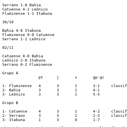
Serrano 1-0 Bahia

Catuense 4-2 Leônico

Fluminense 1-1 Itabuna

30/10

Bahia 4-0 Itabuna

Fluminense 0-0 Catuense

Serrano 1-1 Leônico

02/11

Catuense 0-0 Bahia

Leônico 2-0 Itabuna

Serrano 0-2 Fluminense

Grupo A

		pt	j	v	gp-gc

1- Fluminense	4	3	1	3-1	classificado

2- Bahia	3	3	1	4-1	

3- Leônico	3	3	1	5-5

Grupo B

1- Catuense	4	3	1	4-2	classificado

2- Serrano	3	3	1	2-3	classificado

3- Itabuna	1	3	0	1-7
