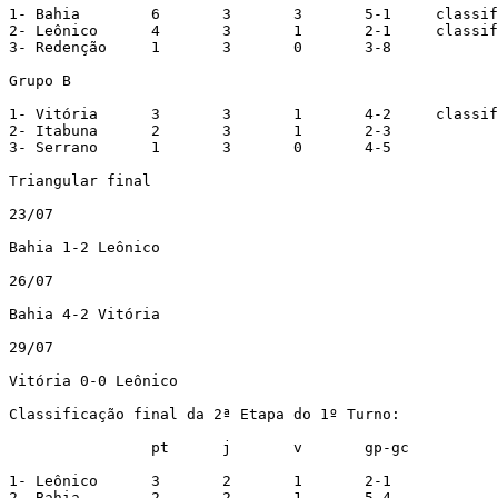
1- Bahia	6	3	3	5-1	classificado

2- Leônico	4	3	1	2-1	classificado

3- Redenção	1	3	0	3-8

Grupo B

1- Vitória	3	3	1	4-2	classificado

2- Itabuna	2	3	1	2-3	

3- Serrano	1	3	0	4-5

Triangular final

23/07

Bahia 1-2 Leônico

26/07

Bahia 4-2 Vitória

29/07

Vitória 0-0 Leônico

Classificação final da 2ª Etapa do 1º Turno:

		pt	j	v	gp-gc

1- Leônico	3	2	1	2-1

2- Bahia	2	2	1	5-4
