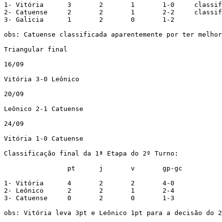
1- Vitória	3	2	1	1-0	classificado

2- Catuense	2	2	1	2-2	classificado

3- Galicia	1	2	0	1-2

obs: Catuense classificada aparentemente por ter melhor
Triangular final

16/09

Vitória 3-0 Leônico

20/09

Leônico 2-1 Catuense

24/09

Vitória 1-0 Catuense

Classificação final da 1ª Etapa do 2º Turno:

		pt	j	v	gp-gc

1- Vitória	4	2	2	4-0

2- Leônico	2	2	1	2-4

3- Catuense	0	2	0	1-3

obs: Vitória leva 3pt e Leônico 1pt para a decisão do 2