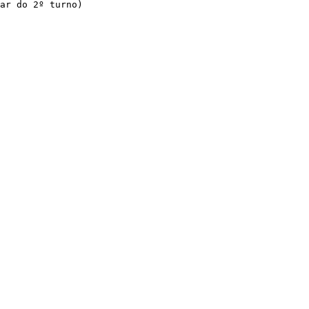
ar do 2º turno) 
