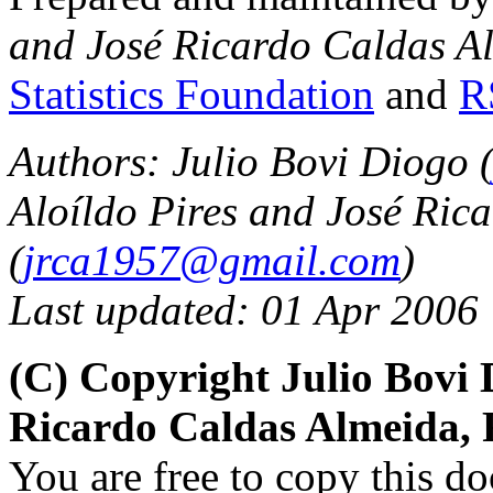
and José Ricardo Caldas A
Statistics Foundation
and
R
Authors: Julio Bovi Diogo 
Aloíldo Pires and José Ric
(
jrca1957@gmail.com
)
Last updated: 01 Apr 2006
(C) Copyright Julio Bovi D
Ricardo Caldas Almeida,
You are free to copy this d