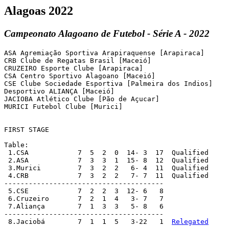
Alagoas 2022
Campeonato Alagoano de Futebol - Série A - 2022
ASA Agremiação Sportiva Arapiraquense [Arapiraca]

CRB Clube de Regatas Brasil [Maceió]

CRUZEIRO Esporte Clube [Arapiraca]

CSA Centro Sportivo Alagoano [Maceió]

CSE Clube Sociedade Esportiva [Palmeira dos Indios]

Desportivo ALIANÇA [Maceió]

JACIOBA Atlético Clube [Pão de Açucar]

MURICI Futebol Clube [Murici]

FIRST STAGE

Table:

 1.CSA            7  5  2  0  14- 3  17  Qualified

 2.ASA            7  3  3  1  15- 8  12  Qualified

 3.Murici         7  3  2  2   6- 4  11  Qualified

 4.CRB            7  3  2  2   7- 7  11  Qualified

---------------------------------------

 5.CSE            7  2  2  3  12- 6   8

 6.Cruzeiro       7  2  1  4   3- 7   7

 7.Aliança        7  1  3  3   5- 8   6

--------------------------------------- 

 8.Jaciobá        7  1  1  5   3-22   1  
Relegated