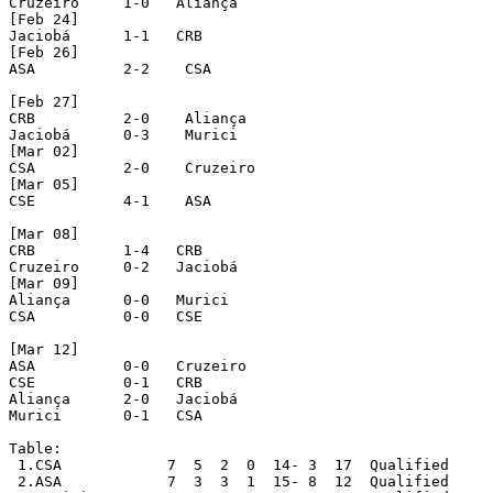
Cruzeiro     1-0   Aliança

[Feb 24]

Jaciobá      1-1   CRB

[Feb 26]

ASA          2-2    CSA

[Feb 27]

CRB          2-0    Aliança

Jaciobá      0-3    Murici

[Mar 02]

CSA          2-0    Cruzeiro

[Mar 05]

CSE          4-1    ASA

[Mar 08]

CRB          1-4   CRB

Cruzeiro     0-2   Jaciobá

[Mar 09]

Aliança      0-0   Murici

CSA          0-0   CSE

[Mar 12]

ASA          0-0   Cruzeiro

CSE          0-1   CRB

Aliança      2-0   Jaciobá

Murici       0-1   CSA

Table:

 1.CSA            7  5  2  0  14- 3  17  Qualified

 2.ASA            7  3  3  1  15- 8  12  Qualified
