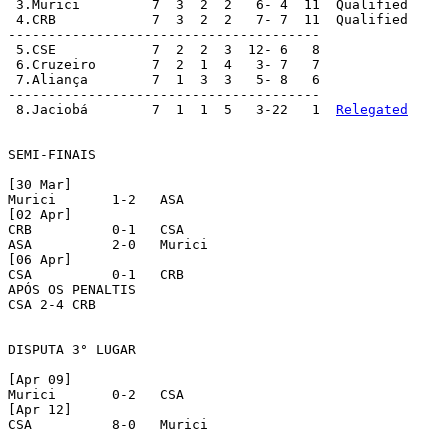
 3.Murici         7  3  2  2   6- 4  11  Qualified

 4.CRB            7  3  2  2   7- 7  11  Qualified

---------------------------------------

 5.CSE            7  2  2  3  12- 6   8

 6.Cruzeiro       7  2  1  4   3- 7   7

 7.Aliança        7  1  3  3   5- 8   6

--------------------------------------- 

 8.Jaciobá        7  1  1  5   3-22   1  
Relegated
SEMI-FINAIS

[30 Mar]

Murici       1-2   ASA

[02 Apr]

CRB          0-1   CSA   

ASA          2-0   Murici

[06 Apr]

CSA          0-1   CRB

APÓS OS PENALTIS

CSA 2-4 CRB

DISPUTA 3° LUGAR

[Apr 09]

Murici       0-2   CSA 

[Apr 12]

CSA          8-0   Murici
