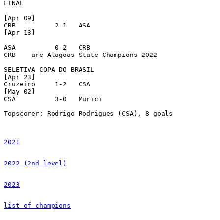
FINAL 

[Apr 09]

CRB          2-1   ASA

[Apr 13]

ASA          0-2   CRB

CRB    are Alagoas State Champions 2022

SELETIVA COPA DO BRASIL

[Apr 23]

Cruzeiro     1-2   CSA

[May 02]

CSA          3-0   Murici

Topscorer: Rodrigo Rodrigues (CSA), 8 goals

2021
2022 (2nd level)
2023
list of champions