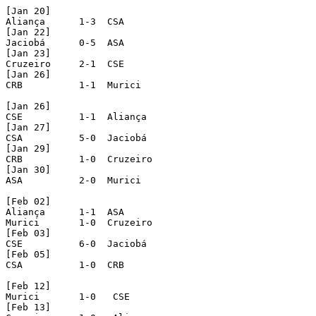
[Jan 20]

Aliança      1-3  CSA

[Jan 22]

Jaciobá      0-5  ASA

[Jan 23]

Cruzeiro     2-1  CSE

[Jan 26]

CRB          1-1  Murici 

[Jan 26]

CSE          1-1  Aliança

[Jan 27] 

CSA          5-0  Jaciobá

[Jan 29]

CRB          1-0  Cruzeiro

[Jan 30]

ASA          2-0  Murici

[Feb 02]

Aliança      1-1  ASA

Murici       1-0  Cruzeiro

[Feb 03]

CSE          6-0  Jaciobá

[Feb 05]

CSA          1-0  CRB

[Feb 12]

Murici       1-0   CSE

[Feb 13]
