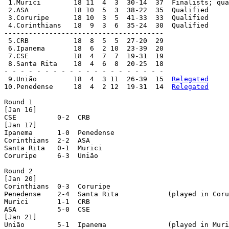
 1.Murici 	 18 11  4  3  30-14  37  Finalists; qualified

 2.ASA 		 18 10  5  3  38-22  35  Qualified

 3.Coruripe 	 18 10  3  5  41-33  33  Qualified

 4.Corinthians 	 18  9  3  6  35-24  30  Qualified

---------------------------------------

 5.CRB 		 18  8  5  5  27-20  29

 6.Ipanema 	 18  6  2 10  23-39  20

 7.CSE 		 18  4  7  7  19-31  19

 8.Santa Rita 	 18  4  6  8  20-25  18

- - - - - - - - - - - - - - - - - - - -

 9.União 	 18  4  3 11  26-39  15  
Relegated
10.Penedense 	 18  4  2 12  19-31  14  
Relegated
Round 1

[Jan 16]

CSE	     0-2  CRB

[Jan 17]

Ipanema	     1-0  Penedense

Corinthians  2-2  ASA

Santa Rita   0-1  Murici

Coruripe     6-3  União

Round 2

[Jan 20]

Corinthians  0-3  Coruripe

Penedense    2-4  Santa Rita		(played in Coruripe)

Murici	     1-1  CRB

ASA	     5-0  CSE

[Jan 21]

União	     5-1  Ipanema		(played in Murici)
