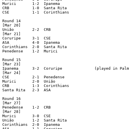
Murici	     1-2  Ipanema

CRB	     1-0  Santa Rita

CSE	     1-1  Corinthians

Round 14

[Mar 20]

União	     2-2  CRB

[Mar 21]

Coruripe     3-1  CSE

ASA	     4-0  Ipanema

Corinthians  2-0  Santa Rita

Penedense    1-2  Murici

Round 15

[Mar 23]

Ipanema	     3-2  Coruripe		(played in Palmeira dos Índios)

[Mar 24]

CSE	     2-1  Penedense

Murici	     2-0  União

CRB	     1-3  Corinthians

Santa Rita   2-3  ASA

Round 16

[Mar 27]

Penedense    1-2  CRB

[Mar 28]

Murici	     3-0  CSE

União	     1-2  Santa Rita

Corinthians  2-0  Ipanema

ASA	     1-1  Coruripe
