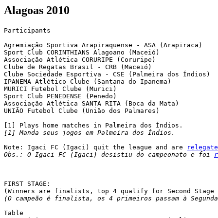
Alagoas 2010
Participants

Agremiação Sportiva Arapiraquense - ASA (Arapiraca)	[1]

Sport Club CORINTHIANS Alagoano (Maceió)

Associação Atlética CORURIPE (Coruripe)

Clube de Regatas Brasil - CRB (Maceió)

Clube Sociedade Esportiva - CSE (Palmeira dos Índios)

IPANEMA Atlético Clube (Santana do Ipanema)

MURICI Futebol Clube (Murici)

Sport Club PENEDENSE (Penedo)

Associação Atlética SANTA RITA (Boca da Mata)

UNIÃO Futebol Clube (União dos Palmares)

[1] Manda seus jogos em Palmeira dos Índios.
Note: Igaci FC (Igaci) quit the league and are 
relegate
Obs.: O Igaci FC (Igaci) desistiu do campeonato e foi 
r
FIRST STAGE:

(Winners are finalists, top 4 qualify for Second Stage 
(O campeão é finalista, os 4 primeiros passam à Segunda
Table
