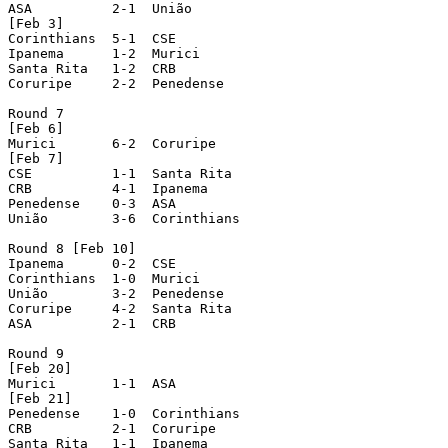
ASA	     2-1  União

[Feb 3]

Corinthians  5-1  CSE

Ipanema      1-2  Murici

Santa Rita   1-2  CRB

Coruripe     2-2  Penedense

Round 7

[Feb 6]

Murici	     6-2  Coruripe

[Feb 7]

CSE	     1-1  Santa Rita

CRB	     4-1  Ipanema

Penedense    0-3  ASA

União	     3-6  Corinthians

Round 8 [Feb 10]

Ipanema	     0-2  CSE

Corinthians  1-0  Murici

União	     3-2  Penedense

Coruripe     4-2  Santa Rita

ASA	     2-1  CRB

Round 9

[Feb 20]

Murici	     1-1  ASA

[Feb 21]

Penedense    1-0  Corinthians

CRB	     2-1  Coruripe

Santa Rita   1-1  Ipanema
