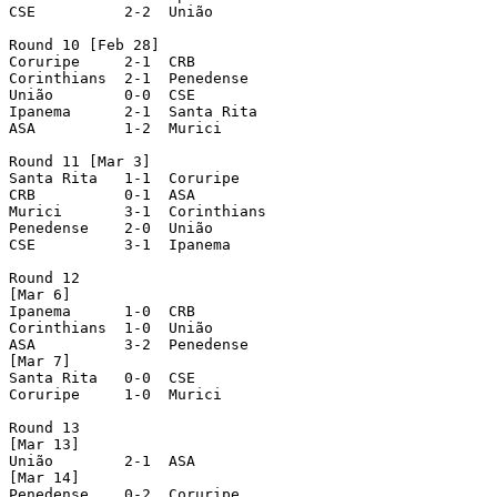
CSE	     2-2  União

Round 10 [Feb 28]

Coruripe     2-1  CRB

Corinthians  2-1  Penedense

União	     0-0  CSE

Ipanema	     2-1  Santa Rita

ASA	     1-2  Murici

Round 11 [Mar 3]

Santa Rita   1-1  Coruripe

CRB	     0-1  ASA

Murici	     3-1  Corinthians

Penedense    2-0  União

CSE	     3-1  Ipanema

Round 12

[Mar 6]

Ipanema	     1-0  CRB

Corinthians  1-0  União

ASA	     3-2  Penedense

[Mar 7]

Santa Rita   0-0  CSE

Coruripe     1-0  Murici

Round 13

[Mar 13]

União	     2-1  ASA

[Mar 14]

Penedense    0-2  Coruripe
