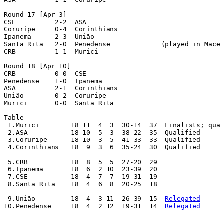
Round 17 [Apr 3]

CSE	     2-2  ASA

Coruripe     0-4  Corinthians

Ipanema	     2-3  União

Santa Rita   2-0  Penedense		(played in Maceió)

CRB	     1-1  Murici

Round 18 [Apr 10]

CRB	     0-0  CSE

Penedense    1-0  Ipanema

ASA	     2-1  Corinthians

União	     0-2  Coruripe

Murici	     0-0  Santa Rita

Table

 1.Murici 	 18 11  4  3  30-14  37  Finalists; qualified

 2.ASA 		 18 10  5  3  38-22  35  Qualified

 3.Coruripe 	 18 10  3  5  41-33  33  Qualified

 4.Corinthians 	 18  9  3  6  35-24  30  Qualified

---------------------------------------

 5.CRB 		 18  8  5  5  27-20  29

 6.Ipanema 	 18  6  2 10  23-39  20

 7.CSE 		 18  4  7  7  19-31  19

 8.Santa Rita 	 18  4  6  8  20-25  18

- - - - - - - - - - - - - - - - - - - -

 9.União 	 18  4  3 11  26-39  15  
Relegated
10.Penedense 	 18  4  2 12  19-31  14  
Relegated