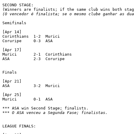
SECOND STAGE:

(O vencedor é finalista; se o mesmo clube ganhar as dua
Semifinals

[Apr 14]

Corinthians  1-2  Murici

Coruripe     0-3  ASA

[Apr 17]

Murici	     2-1  Corinthians

ASA	     2-3  Coruripe

Finals

[Apr 21]

ASA	     3-2  Murici

[Apr 25]

Murici	     0-1  ASA

*** O ASA venceu a Segunda Fase; finalistas.
LEAGUE FINALS:
