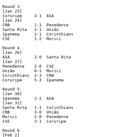
Round 3

[Jan 23]

Coruripe     3-1  ASA

[Jan 24]

CRB	     1-1  Penedense

Santa Rita   2-1  União

Ipanema      2-1  Corinthians

CSE	     1-2  Murici

Round 4

[Jan 26]

ASA	     2-0  Santa Rita

[Jan 27]

Penedense    2-0  CSE

União	     0-1  Murici

Corinthians  2-3  CRB

Coruripe     5-3  Ipanema

Round 5

[Jan 30]

Ipanema      2-2  ASA

[Jan 31]

Santa Rita   1-1  Corinthians

CRB	     3-0  União

Murici	     2-0  Penedense

CSE	     3-1  Coruripe

Round 6

[Feb 2]
