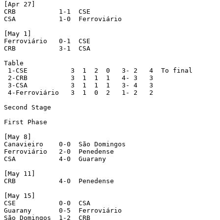
[Apr 27]      

CRB           1-1  CSE

CSA           1-0  Ferroviário

[May 1]

Ferroviário   0-1  CSE

CRB           3-1  CSA

Table

 1-CSE           3  1  2  0   3- 2   4  To final

 2-CRB           3  1  1  1   4- 3   3

 3-CSA           3  1  1  1   3- 4   3

 4-Ferroviário   3  1  0  2   1- 2   2

Second Stage  

First Phase

[May 8]       

Canavieiro    0-0  São Domingos

Ferroviário   2-0  Penedense

CSA           4-0  Guarany

[May 11]

CRB           4-0  Penedense

[May 15]

CSE           0-0  CSA

Guarany       0-5  Ferroviário  

São Domingos  1-2  CRB
