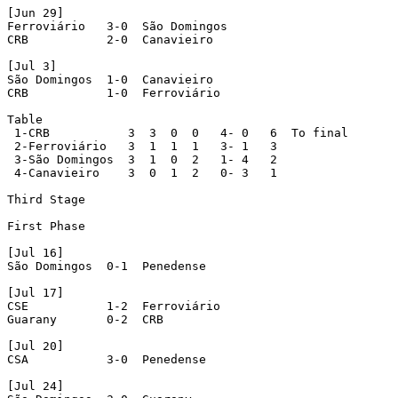
[Jun 29]

Ferroviário   3-0  São Domingos

CRB           2-0  Canavieiro  

[Jul 3]

São Domingos  1-0  Canavieiro

CRB           1-0  Ferroviário

Table

 1-CRB           3  3  0  0   4- 0   6  To final

 2-Ferroviário   3  1  1  1   3- 1   3

 3-São Domingos  3  1  0  2   1- 4   2

 4-Canavieiro    3  0  1  2   0- 3   1

Third Stage   

First Phase

[Jul 16]

São Domingos  0-1  Penedense   

[Jul 17]

CSE           1-2  Ferroviário

Guarany       0-2  CRB

[Jul 20]

CSA           3-0  Penedense  

[Jul 24]      
