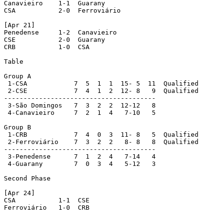
Canavieiro    1-1  Guarany

CSA           2-0  Ferroviário 

[Apr 21]

Penedense     1-2  Canavieiro

CSE           2-0  Guarany

CRB           1-0  CSA

Table 

Group A 

 1-CSA            7  5  1  1  15- 5  11  Qualified

 2-CSE            7  4  1  2  12- 8   9  Qualified

---------------------------------------

 3-São Domingos   7  3  2  2  12-12   8

 4-Canavieiro     7  2  1  4   7-10   5

Group B

 1-CRB            7  4  0  3  11- 8   5  Qualified

 2-Ferroviário    7  3  2  2   8- 8   8  Qualified

---------------------------------------

 3-Penedense      7  1  2  4   7-14   4

 4-Guarany        7  0  3  4   5-12   3

Second Phase

[Apr 24]

CSA           1-1  CSE

Ferroviário   1-0  CRB
