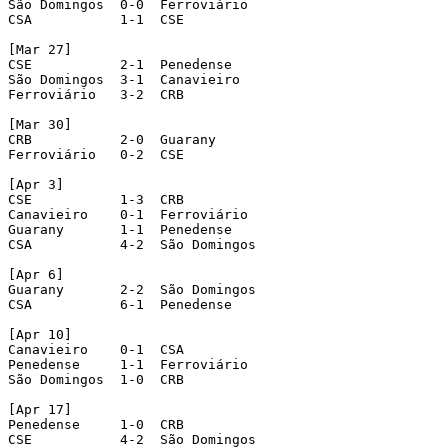
São Domingos  0-0  Ferroviário

CSA           1-1  CSE 

[Mar 27] 

CSE           2-1  Penedense

São Domingos  3-1  Canavieiro

Ferroviário   3-2  CRB

[Mar 30]

CRB           2-0  Guarany

Ferroviário   0-2  CSE

[Apr 3]

CSE           1-3  CRB

Canavieiro    0-1  Ferroviário

Guarany       1-1  Penedense

CSA           4-2  São Domingos

[Apr 6]

Guarany       2-2  São Domingos

CSA           6-1  Penedense

[Apr 10]

Canavieiro    0-1  CSA

Penedense     1-1  Ferroviário

São Domingos  1-0  CRB

[Apr 17]

Penedense     1-0  CRB

CSE           4-2  São Domingos 
