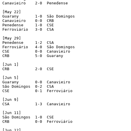
Canavieiro    2-0  Penedense   

[May 22]

Guarany       1-0  São Domingos

Canavieiro    0-0  CRB

Penedense     1-0  CSE

Ferroviário   3-0  CSA

[May 29]

Penedense     1-2  CSA

Ferroviário   4-0  São Domingos

CSE           0-0  Canavieiro

CRB           5-0  Guarany

[Jun 1]

CRB           2-0  CSE

[Jun 5]

Guarany       0-0  Canavieiro  

São Domingos  0-2  CSA

CSE           0-1  Ferroviário 

[Jun 9]

CSA           1-3  Canavieiro

[Jun 11]

São Domingos  1-0  CSE

CRB           0-0  Ferroviário

[Jun 12]      
