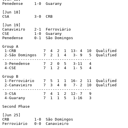
Penedense     1-0  Guarany

[Jun 18]

CSA           3-0  CRB

[Jun 19]

Canavieiro    2-1  Ferroviário

CSE           1-0  Guarany

Penedense     0-1  São Domingos

Group A

 1-CRB            7  4  2  1  13- 4  10  Qualified

 2-São Domingos   7  2  1  4   3- 9   5  Qualified

---------------------------------------

 3-Penedense      7  2  0  5   3-11   4

 4-CSE            7  1  2  4   1- 5   4

Group B       

 1-Ferroviário    7  5  1  1  16- 2  11  Qualified

 2-Canavieiro     7  3  4  0   7- 2  10  Qualified

---------------------------------------

 3-CSA            7  4  1  2  12- 7   9

 4-Guarany        7  1  1  5   1-16   3

Second Phase

[Jun 25]      

CRB           1-0  São Domingos 

Ferroviário   0-0  Canavieiro
