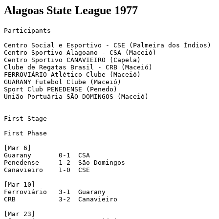
Alagoas State League 1977
Participants

Centro Social e Esportivo - CSE (Palmeira dos Índios)

Centro Sportivo Alagoano - CSA (Maceió)

Centro Sportivo CANAVIEIRO (Capela)

Clube de Regatas Brasil - CRB (Maceió)

FERROVIÁRIO Atlético Clube (Maceió)

GUARANY Futebol Clube (Maceió)

Sport Club PENEDENSE (Penedo)

União Portuária SÃO DOMINGOS (Maceió)

First Stage

First Phase

[Mar 6]

Guarany       0-1  CSA

Penedense     1-2  São Domingos

Canavieiro    1-0  CSE

[Mar 10]

Ferroviário   3-1  Guarany

CRB           3-2  Canavieiro

[Mar 23]
