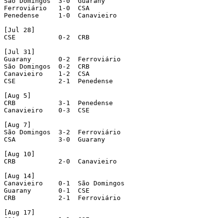
São Domingos  3-0  Guarany

Ferroviário   1-0  CSA

Penedense     1-0  Canavieiro

[Jul 28]

CSE           0-2  CRB

[Jul 31]

Guarany       0-2  Ferroviário 

São Domingos  0-2  CRB

Canavieiro    1-2  CSA

CSE           2-1  Penedense  

[Aug 5]

CRB           3-1  Penedense   

Canavieiro    0-3  CSE  

[Aug 7]       

São Domingos  3-2  Ferroviário

CSA           3-0  Guarany 

[Aug 10]

CRB           2-0  Canavieiro  

[Aug 14]

Canavieiro    0-1  São Domingos

Guarany       0-1  CSE

CRB           2-1  Ferroviário  

[Aug 17]
