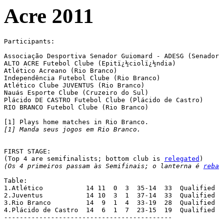
Acre 2011
Participants:

Associação Desportiva Senador Guiomard - ADESG (Senador Gui
ALTO ACRE Futebol Clube (Epitï¿½ciolï¿½ndia)

Atlético Acreano (Rio Branco)

Independência Futebol Clube (Rio Branco)

Atlético Clube JUVENTUS (Rio Branco)

Nauás Esporte Clube (Cruzeiro do Sul) 

Plácido DE CASTRO Futebol Clube (Plácido de Castro)			[1]

RIO BRANCO Futebol Clube (Rio Branco)

[1] Manda seus jogos em Rio Branco.
FIRST STAGE:

(Top 4 are semifinalists; bottom club is 
relegated
(Os 4 primeiros passam às Semifinais; o lanterna é 
reba
Table:

1.Atlético	     14 11  0  3  35-14  33  Qualified

2.Juventus	     14 10  3  1  37-14  33  Qualified

3.Rio Branco	     14  9  1  4  33-19  28  Qualified

4.Plácido de Castro  14  6  1  7  23-15  19  Qualified

-------------------------------------------
