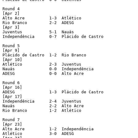
Round 4

[Apr 2]

Alto Acre 	   1-3  Atlético

Rio Branco 	   2-2  ADESG

[Apr 3]

Juventus 	   5-1  Nauás

Independência 	   0-7  Plácido de Castro

Round 5

[Apr 9]

Plácido de Castro  1-2  Rio Branco

[Apr 10]

Atlético 	   2-3  Juventus

Nauás 		   0-0  Independência

ADESG 		   0-0  Alto Acre

Round 6

[Apr 16]

ADESG 		   1-3  Plácido de Castro

[Apr 17]

Independência  	   2-4  Juventus

Nauás 		   2-2  Alto Acre

Rio Branco	   1-2  Atlético

Round 7

[Apr 23]

Alto Acre 	   1-2  Independência

Atlético 	   3-0  ADESG
