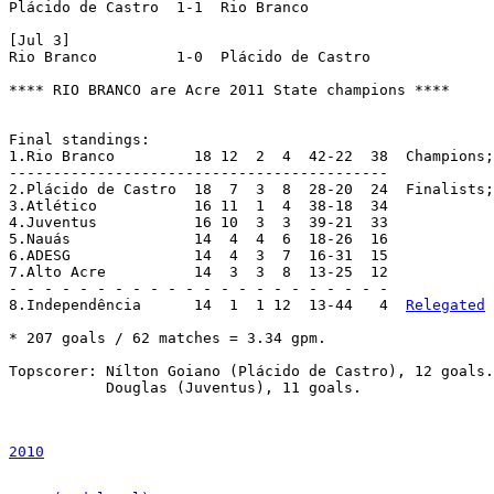
Plácido de Castro  1-1  Rio Branco

[Jul 3]

Rio Branco 	   1-0  Plácido de Castro

**** RIO BRANCO are Acre 2011 State champions ****

Final standings:

1.Rio Branco	     18 12  2  4  42-22  38  Champions
-------------------------------------------

2.Plácido de Castro  18  7  3  8  28-20  24  Finalists;
3.Atlético	     16 11  1  4  38-18  34

4.Juventus  	     16 10  3  3  39-21  33

5.Nauás		     14  4  4  6  18-26  16

6.ADESG		     14  4  3  7  16-31  15

7.Alto Acre	     14  3  3  8  13-25  12

- - - - - - - - - - - - - - - - - - - - - -

8.Independência	     14  1  1 12  13-44   4  
Relegated
* 207 goals / 62 matches = 3.34 gpm.

Topscorer: Nílton Goiano (Plácido de Castro), 12 goals.

	   Douglas (Juventus), 11 goals.

2010