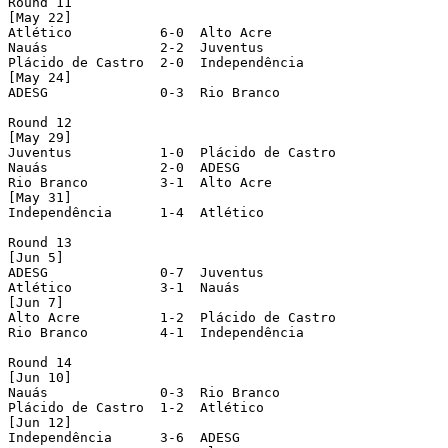
Round 11

[May 22]

Atlético 	   6-0  Alto Acre

Nauás 		   2-2  Juventus

Plácido de Castro  2-0  Independência

[May 24]

ADESG 		   0-3  Rio Branco

Round 12

[May 29]

Juventus 	   1-0  Plácido de Castro

Nauás 		   2-0  ADESG

Rio Branco 	   3-1  Alto Acre

[May 31]

Independência 	   1-4  Atlético

Round 13

[Jun 5]

ADESG 		   0-7  Juventus

Atlético 	   3-1  Nauás

[Jun 7]

Alto Acre 	   1-2  Plácido de Castro

Rio Branco 	   4-1  Independência

Round 14

[Jun 10]

Nauás 		   0-3  Rio Branco

Plácido de Castro  1-2  Atlético

[Jun 12]

Independência 	   3-6  ADESG
