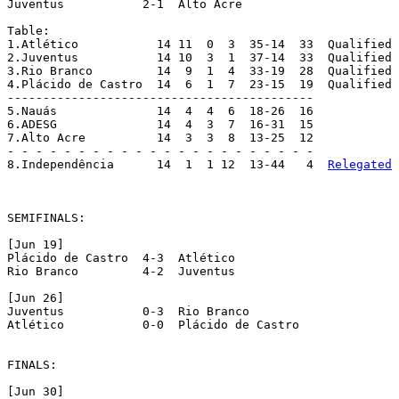
Juventus 	   2-1  Alto Acre

Table:

1.Atlético	     14 11  0  3  35-14  33  Qualified

2.Juventus	     14 10  3  1  37-14  33  Qualified

3.Rio Branco	     14  9  1  4  33-19  28  Qualified

4.Plácido de Castro  14  6  1  7  23-15  19  Qualified

-------------------------------------------

5.Nauás		     14  4  4  6  18-26  16

6.ADESG		     14  4  3  7  16-31  15

7.Alto Acre	     14  3  3  8  13-25  12

- - - - - - - - - - - - - - - - - - - - - -

8.Independência	     14  1  1 12  13-44   4  
Relegated
SEMIFINALS:

[Jun 19]

Plácido de Castro  4-3  Atlético

Rio Branco 	   4-2  Juventus

[Jun 26]

Juventus 	   0-3  Rio Branco

Atlético 	   0-0  Plácido de Castro

FINALS:

[Jun 30]
