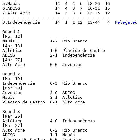
5.Nauás		     14  4  4  6  18-26  16

6.ADESG		     14  4  3  7  16-31  15

7.Alto Acre	     14  3  3  8  13-25  12

- - - - - - - - - - - - - - - - - - - - - -

8.Independência	     14  1  1 12  13-44   4  
Relegated
Round 1

[Mar 12]

Nauás		   1-2  Rio Branco

[Apr 13]

Atlético 	   1-0  Plácido de Castro

ADESG	 	   2-1  Independência

[Apr 27]

Alto Acre 	   0-0  Juventus

Round 2

[Mar 19]

Independência      0-3  Rio Branco

[Mar 20]

Juventus  	   4-0  ADESG

Nauás 	 	   3-1  Atlético

Plácido de Castro  0-1  Alto Acre

Round 3

[Mar 26]

Atlético 	   4-0  Independência

[Mar 27]

Alto Acre 	   0-2  Rio Branco

ADESG 		   1-1  Nauás

Plácido de Castro  0-0  Juventus
