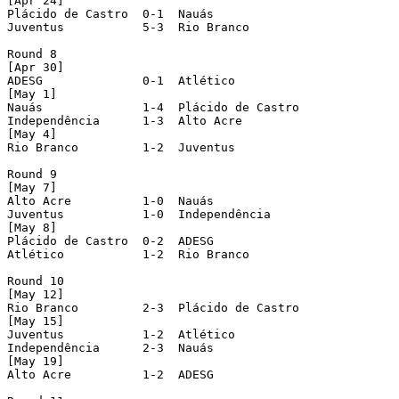
[Apr 24]

Plácido de Castro  0-1  Nauás

Juventus 	   5-3  Rio Branco

Round 8

[Apr 30]

ADESG 		   0-1  Atlético

[May 1]

Nauás 		   1-4  Plácido de Castro

Independência 	   1-3  Alto Acre

[May 4]

Rio Branco 	   1-2  Juventus

Round 9

[May 7]

Alto Acre 	   1-0  Nauás

Juventus 	   1-0  Independência

[May 8]

Plácido de Castro  0-2  ADESG

Atlético 	   1-2  Rio Branco

Round 10

[May 12]

Rio Branco 	   2-3  Plácido de Castro

[May 15]

Juventus 	   1-2  Atlético

Independência 	   2-3  Nauás

[May 19]

Alto Acre 	   1-2  ADESG
