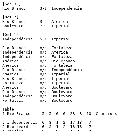
[Sep 30]

Rio Branco  	3-1  Independência

[Oct 7]

Rio Branco  	3-2  América

Boulevard  	7-0  Imperial

[Oct 14]

Independência  	5-1  Imperial

Rio Branco  	n/p  Fortaleza

Independência  	n/p  América

Independência  	n/p  Fortaleza

América  	n/p  Rio Branco

América  	n/p  Fortaleza

Rio Branco  	n/p  Independência

América  	n/p  Imperial

Rio Branco  	n/p  Imperial

Fortaleza  	n/p  Imperial

América  	n/p  Boulevard

Rio Branco  	n/p  Boulevard

Independência 	n/p  Boulevard

Fortaleza  	n/p  Boulevard

Table:

1.Rio Branco 	 5  5  0  0  28- 3  10  Champions

--------------------------------------

2.Independência  6  3  1  2  17-13   7

3.Boulevard	 6  3  1  2  16-16   7
