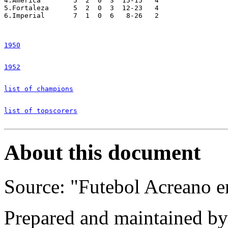
4.América 	 5  2  0  3  15-15   4

5.Fortaleza 	 5  2  0  3  12-23   4

6.Imperial 	 7  1  0  6   8-26   2

1950
1952
list of champions
list of topscorers
About this document
Source: "Futebol Acreano e
Prepared and maintained b