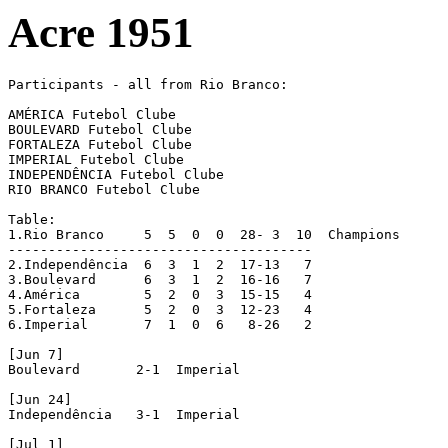
Acre 1951
Participants - all from Rio Branco:

AMÉRICA Futebol Clube

BOULEVARD Futebol Clube

FORTALEZA Futebol Clube

IMPERIAL Futebol Clube

INDEPENDÊNCIA Futebol Clube

RIO BRANCO Futebol Clube

Table:

1.Rio Branco 	 5  5  0  0  28- 3  10  Champions

--------------------------------------

2.Independência  6  3  1  2  17-13   7

3.Boulevard	 6  3  1  2  16-16   7

4.América 	 5  2  0  3  15-15   4

5.Fortaleza 	 5  2  0  3  12-23   4

6.Imperial 	 7  1  0  6   8-26   2

[Jun 7]

Boulevard  	2-1  Imperial

[Jun 24]

Independência  	3-1  Imperial

[Jul 1]
