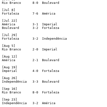
Rio Branco  	8-0  Boulevard

[Jul 8]

Fortaleza  	7-6  América

[Jul 22]

América  	3-1  Imperial

Boulevard  	3-2  Fortaleza

[Jul 29]

Fortaleza  	3-2  Independência

[Aug 5]

Rio Branco  	2-0  Imperial

[Aug 12]

América  	2-1  Boulevard

[Aug 19]

Imperial  	4-0  Fortaleza

[Aug 26]

Independência  	3-3  Boulevard

[Sep 16]

Rio Branco  	8-0  Fortaleza

[Sep 23]

Independência  	3-2  América
