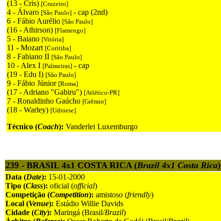
(13 - Cris)
[Cruzeiro]
4 - Álvaro
- cap (2nd)
[São Paulo]
6 - Fábio Aurélio
[São Paulo]
(16 - Athirson)
[Flamengo]
5 - Baiano
[Vitória]
11 - Mozart
[Coritiba]
8 - Fabiano II
[São Paulo]
10 - Alex I
- cap
[Palmeiras]
(19 - Edu I)
[São Paulo]
9 - Fábio Júnior
[Roma]
(17 - Adriano "Gabiru")
[Atlético-PR]
7 - Ronaldinho Gaúcho
[Grêmio]
(18 - Warley)
[Udinese]
Técnico (
Coach
):
Vanderlei Luxemburgo
239 - BRASIL 4x1 COSTA RICA (
Brazil 4x1 Costa Rica
)
Data (
Date
):
15-01-2000
Tipo (
Class
):
oficial (
official
)
Competição (
Competition
):
amistoso (
friendly
)
Local (
Venue
):
Estádio Willie Davids
Cidade (
City
):
Maringá (Brasil/
Brazil
)