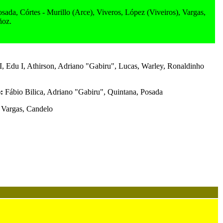
sada, Córtes - Murillo (Arce), Viveros, López (Viveiros), Vargas,
ñoz.
, Edu I, Athirson, Adriano "Gabiru", Lucas, Warley, Ronaldinho
):
Fábio Bilica, Adriano "Gabiru", Quintana, Posada
Vargas, Candelo