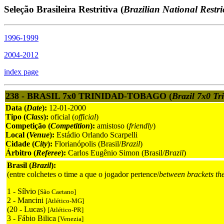
Seleção Brasileira Restritiva (
Brazilian National Restri
1996-1999
2004-2012
index page
238 - BRASIL 7x0 TRINIDAD-TOBAGO (
Brazil 7x0 Tr
Data (
Date
):
12-01-2000
Tipo (
Class
):
oficial (
official
)
Competição (
Competition
):
amistoso (
friendly
)
Local (
Venue
):
Estádio Orlando Scarpelli
Cidade (
City
):
Florianópolis (Brasil/
Brazil
)
Árbitro (
Referee
):
Carlos Eugênio Simon (Brasil/
Brazil
)
Brasil (
Brazil
):
(entre colchetes o time a que o jogador pertence/
between brackets th
1 - Sílvio
[São Caetano]
2 - Mancini
[Atlético-MG]
(20 - Lucas)
[Atlético-PR]
3 - Fábio Bilica
[Venezia]