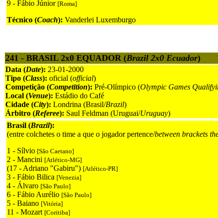
9 - Fábio Júnior
[Roma]
Técnico (
Coach
):
Vanderlei Luxemburgo
241 - BRASIL 2x0 EQUADOR (
Brazil 2x0 Ecuador
)
Data (
Date
):
23-01-2000
Tipo (
Class
):
oficial (
official
)
Competição (
Competition
):
Pré-Olímpico (
Olympic Games Qualifyi
Local (
Venue
):
Estádio do Café
Cidade (
City
):
Londrina (Brasil/
Brazil
)
Árbitro (
Referee
):
Saul Feldman (Uruguai/
Uruguay
)
Brasil (
Brazil
):
(entre colchetes o time a que o jogador pertence/
between brackets th
1 - Sílvio
[São Caetano]
2 - Mancini
[Atlético-MG]
(17 - Adriano "Gabiru")
[Atlético-PR]
3 - Fábio Bilica
[Venezia]
4 - Álvaro
[São Paulo]
6 - Fábio Aurélio
[São Paulo]
5 - Baiano
[Vitória]
11 - Mozart
[Coritiba]