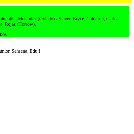
Chinchilla, Melendez (Oviedo) - Steven Bryce, Calderon, Carlos
na, Rojas (Horrow).
obos
Júnior, Sensena, Edu I