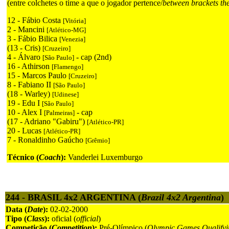
(entre colchetes o time a que o jogador pertence/
between brackets th
12 - Fábio Costa
[Vitória]
2 - Mancini
[Atlético-MG]
3 - Fábio Bilica
[Venezia]
(13 - Cris)
[Cruzeiro]
4 - Álvaro
- cap (2nd)
[São Paulo]
16 - Athirson
[Flamengo]
15 - Marcos Paulo
[Cruzeiro]
8 - Fabiano II
[São Paulo]
(18 - Warley)
[Udinese]
19 - Edu I
[São Paulo]
10 - Alex I
- cap
[Palmeiras]
(17 - Adriano "Gabiru")
[Atlético-PR]
20 - Lucas
[Atlético-PR]
7 - Ronaldinho Gaúcho
[Grêmio]
Técnico (
Coach
):
Vanderlei Luxemburgo
244 - BRASIL 4x2 ARGENTINA (
Brazil 4x2 Argentina
)
Data (
Date
):
02-02-2000
Tipo (
Class
):
oficial (
official
)
Competição (
Competition
):
Pré-Olímpico (
Olympic Games Qualifyi