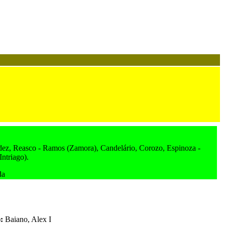
ez, Reasco - Ramos (Zamora), Candelário, Corozo, Espinoza -
ntriago).
da
):
Baiano, Alex I