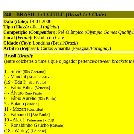
240 - BRASIL 1x1 CHILE (
Brazil 1x1 Chile
)
Data (
Date
):
19-01-2000
Tipo (
Class
):
oficial (
official
)
Competição (
Competition
):
Pré-Olímpico (
Olympic Games Qualifyi
Local (
Venue
):
Estádio do Café
Cidade (
City
):
Londrina (Brasil/
Brazil
)
Árbitro (
Referee
):
Carlos Amarilla (Paraguai/
Paraguay
)
Brasil (
Brazil
):
(entre colchetes o time a que o jogador pertence/
between brackets th
1 - Sílvio
[São Caetano]
2 - Mancini
[Atlético-MG]
(19 - Edu I)
[São Paulo]
3 - Fábio Bilica
[Venezia]
4 - Álvaro
[São Paulo]
6 - Fábio Aurélio
[São Paulo]
5 - Baiano
[Vitória]
11 - Mozart
[Coritiba]
8 - Fabiano II
[São Paulo]
10 - Alex I
- cap
[Palmeiras]
7 - Ronaldinho Gaúcho
[Grêmio]
(18 - Warley)
[Udinese]