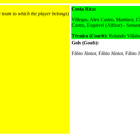
Costa Rica:
e team to which the player belongs
)
Villegas, Alex Castro, Martinez, 
Castro, Esquivel (Alfizar) - Sense
Técnico (
Coach
):
Rolando Villal
Gols (
Goals
):
Fábio Júnior, Fábio Júnior, Fábio 