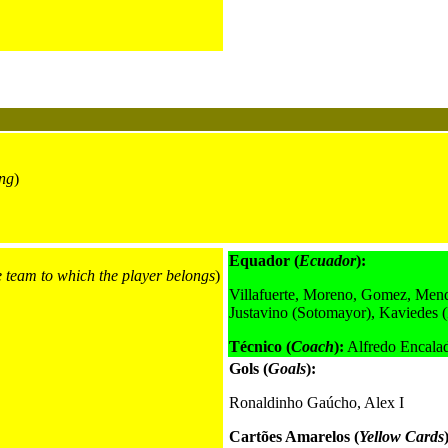
ng
)
Equador (
Ecuador
):
e team to which the player belongs
)
Villafuerte, Moreno, Gomez, Mend
Justavino (Sotomayor), Kaviedes (I
Técnico (
Coach
):
Alfredo Encala
Gols (
Goals
):
Ronaldinho Gaúcho, Alex I
Cartões Amarelos (
Yellow Cards