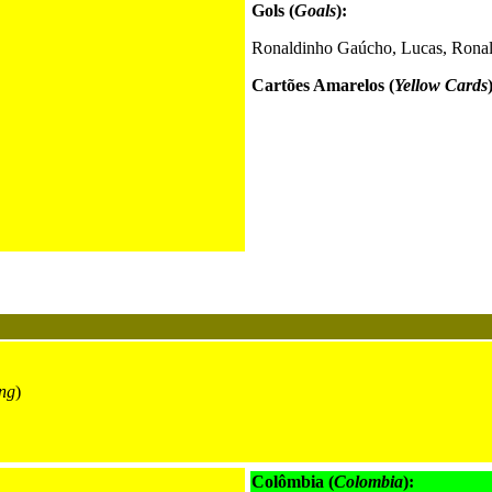
Gols (
Goals
):
Ronaldinho Gaúcho, Lucas, Rona
Cartões Amarelos (
Yellow Cards
ng
)
Colômbia (
Colombia
):