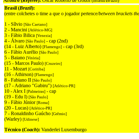
Árbitro (
Referee
):
Oscar Roberto de Godói (Brasil/
Brazil
)
Brasil (
Brazil
):
(entre colchetes o time a que o jogador pertence/
between brackets th
1 - Sílvio
[São Caetano]
2 - Mancini
[Atlético-MG]
3 - Fábio Bilica
[Venezia]
4 - Álvaro
- cap (2nd)
[São Paulo]
(14 - Luiz Alberto)
- cap (3rd)
[Flamengo]
6 - Fábio Aurélio
[São Paulo]
5 - Baiano
[Vitória]
(15 - Marcos Paulo)
[Cruzeiro]
11 - Mozart
[Coritiba]
(16 - Athirson)
[Flamengo]
8 - Fabiano II
[São Paulo]
(17 - Adriano "Gabiru")
[Atlético-PR]
10 - Alex I
- cap
[Palmeiras]
(19 - Edu I)
[São Paulo]
9 - Fábio Júnior
[Roma]
(20 - Lucas)
[Atlético-PR]
7 - Ronaldinho Gaúcho
[Grêmio]
(Warley)
[Udinese]
Técnico (
Coach
):
Vanderlei Luxemburgo