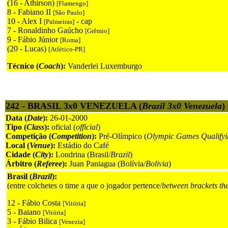
(16 - Athirson)
[Flamengo]
8 - Fabiano II
[São Paulo]
10 - Alex I
- cap
[Palmeiras]
7 - Ronaldinho Gaúcho
[Grêmio]
9 - Fábio Júnior
[Roma]
(20 - Lucas)
[Atlético-PR]
Técnico (
Coach
):
Vanderlei Luxemburgo
242 - BRASIL 3x0 VENEZUELA (
Brazil 3x0 Venezuela
)
Data (
Date
):
26-01-2000
Tipo (
Class
):
oficial (
official
)
Competição (
Competition
):
Pré-Olímpico (
Olympic Games Qualifyi
Local (
Venue
):
Estádio do Café
Cidade (
City
):
Londrina (Brasil/
Brazil
)
Árbitro (
Referee
):
Juan Paniagua (Bolívia/
Bolivia
)
Brasil (
Brazil
):
(entre colchetes o time a que o jogador pertence/
between brackets th
12 - Fábio Costa
[Vitória]
5 - Baiano
[Vitória]
3 - Fábio Bilica
[Venezia]