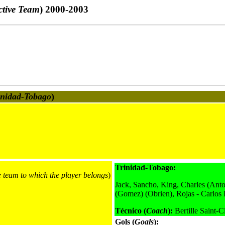
ctive Team
) 2000-2003
inidad-Tobago
)
Trinidad-Tobago:
e team to which the player belongs
)
Jack, Sancho, King, Charles (Anto
(Gomez) (Obrien), Rojas - Carlos
Técnico (
Coach
):
Bertille Saint-Cl
Gols (
Goals
):