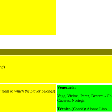
ng
)
Venezuela:
e team to which the player belongs
)
Vega, Vielma, Perez, Becerra - Ch
Cáceres, Noriega.
Técnico (
Coach
):
Alonso Lino