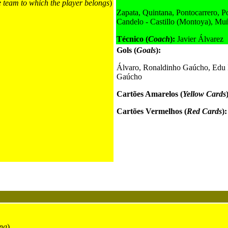
e team to which the player belongs
)
Zapata, Quintana, Pontocarrero, Po
Candelo - Castillo (Montoya), Mu
Técnico (
Coach
):
Javier Álvarez
Gols (
Goals
):
Álvaro, Ronaldinho Gaúcho, Edu I
Gaúcho
Cartões Amarelos (
Yellow Cards
Cartões Vermelhos (
Red Cards
):
ng
)