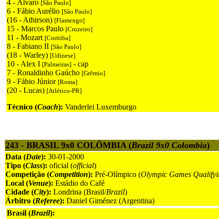
4 - Álvaro
[São Paulo]
6 - Fábio Aurélio
[São Paulo]
(16 - Athirson)
[Flamengo]
15 - Marcos Paulo
[Cruzeiro]
11 - Mozart
[Coritiba]
8 - Fabiano II
[São Paulo]
(18 - Warley)
[Udinese]
10 - Alex I
- cap
[Palmeiras]
7 - Ronaldinho Gaúcho
[Grêmio]
9 - Fábio Júnior
[Roma]
(20 - Lucas)
[Atlético-PR]
Técnico (
Coach
):
Vanderlei Luxemburgo
243 - BRASIL 9x0 COLÔMBIA (
Brazil 9x0 Colombia
)
Data (
Date
):
30-01-2000
Tipo (
Class
):
oficial (
official
)
Competição (
Competition
):
Pré-Olímpico (
Olympic Games Qualifyi
Local (
Venue
):
Estádio do Café
Cidade (
City
):
Londrina (Brasil/
Brazil
)
Árbitro (
Referee
):
Daniel Giménez (Argentina)
Brasil (
Brazil
):