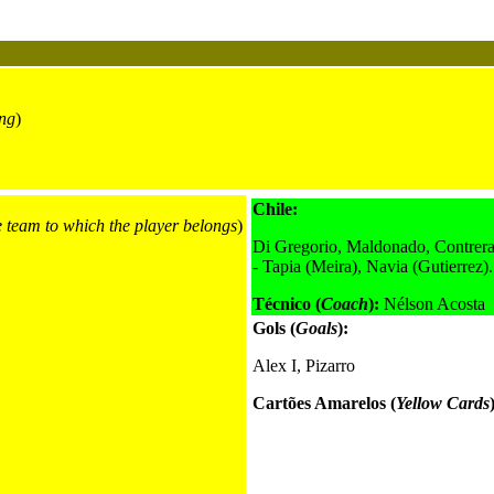
ng
)
Chile:
e team to which the player belongs
)
Di Gregorio, Maldonado, Contreras
- Tapia (Meira), Navia (Gutierrez).
Técnico (
Coach
):
Nélson Acosta
Gols (
Goals
):
Alex I, Pizarro
Cartões Amarelos (
Yellow Cards