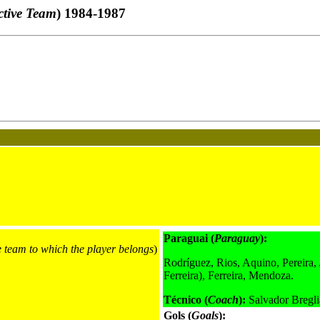
ctive Team
) 1984-1987
Paraguai (
Paraguay
):
e team to which the player belongs
)
Rodríguez, Rios, Aquino, Pereira, 
Ferreira), Ferreira, Mendoza.
Técnico (
Coach
):
Salvador Bregli
Gols (
Goals
):