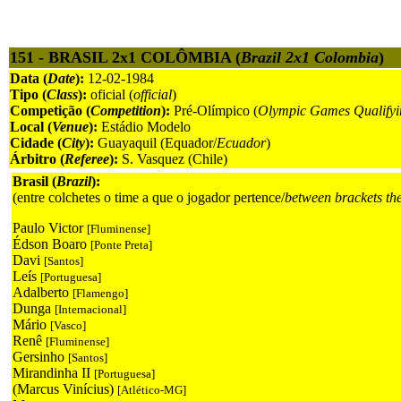
151 - BRASIL 2x1 COLÔMBIA (
Brazil 2x1 Colombia
)
Data (
Date
):
12-02-1984
Tipo (
Class
):
oficial (
official
)
Competição (
Competition
):
Pré-Olímpico (
Olympic Games Qualifyi
Local (
Venue
):
Estádio Modelo
Cidade (
City
):
Guayaquil (Equador/
Ecuador
)
Árbitro (
Referee
):
S. Vasquez (Chile)
Brasil (
Brazil
):
(entre colchetes o time a que o jogador pertence/
between brackets th
Paulo Victor
[Fluminense]
Édson Boaro
[Ponte Preta]
Davi
[Santos]
Leís
[Portuguesa]
Adalberto
[Flamengo]
Dunga
[Internacional]
Mário
[Vasco]
Renê
[Fluminense]
Gersinho
[Santos]
Mirandinha II
[Portuguesa]
(Marcus Vinícius)
[Atlético-MG]