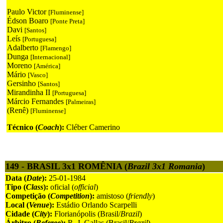
Paulo Victor
[Fluminense]
Édson Boaro
[Ponte Preta]
Davi
[Santos]
Leís
[Portuguesa]
Adalberto
[Flamengo]
Dunga
[Internacional]
Moreno
[América]
Mário
[Vasco]
Gersinho
[Santos]
Mirandinha II
[Portuguesa]
Márcio Fernandes
[Palmeiras]
(Renê)
[Fluminense]
Técnico (
Coach
):
Cléber Camerino
149 - BRASIL 3x1 ROMÊNIA (
Brazil 3x1 Romania
)
Data (
Date
):
25-01-1984
Tipo (
Class
):
oficial (
official
)
Competição (
Competition
):
amistoso (
friendly
)
Local (
Venue
):
Estádio Orlando Scarpelli
Cidade (
City
):
Florianópolis (Brasil/
Brazil
)
Árbitro (
Referee
):
R. J. Gallas (Brasil/
Brazil
)