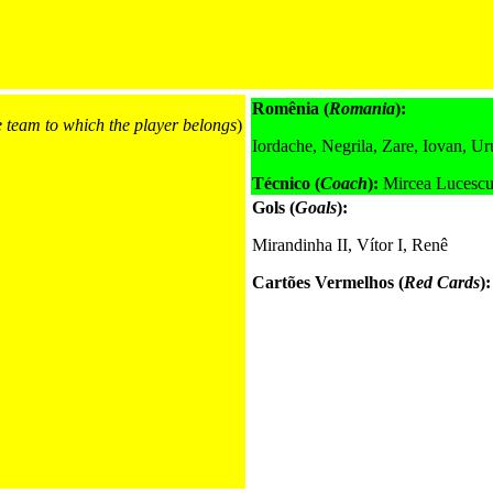
Romênia (
Romania
):
e team to which the player belongs
)
Iordache, Negrila, Zare, Iovan, Ur
Técnico (
Coach
):
Mircea Lucesc
Gols (
Goals
):
Mirandinha II, Vítor I, Renê
Cartões Vermelhos (
Red Cards
):