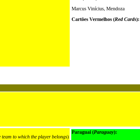
Marcus Vinícius, Mendoza
Cartões Vermelhos (
Red Cards
):
Paraguai (
Paraguay
):
e team to which the player belongs
)