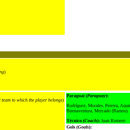
ng
)
Paraguai (
Paraguay
):
e team to which the player belongs
)
Rodríguez, Morales, Pereira, Aquin
Buenaventura, Mercado (Ramos).
Técnico (
Coach
):
Juan Romero
Gols (
Goals
):