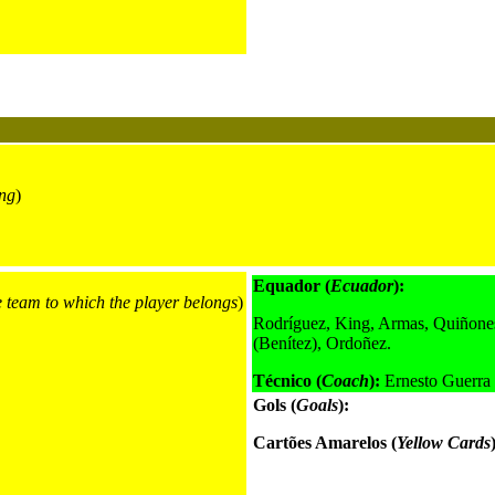
ng
)
Equador (
Ecuador
):
e team to which the player belongs
)
Rodríguez, King, Armas, Quiñones
(Benítez), Ordoñez.
Técnico (
Coach
):
Ernesto Guerra
Gols (
Goals
):
Cartões Amarelos (
Yellow Cards