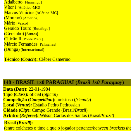
Adalberto
[Flamengo]
Vítor I
[Atlético-MG]
Marcus Vinícius
[Atlético-MG]
(Moreno)
[América]
Mário
[Vasco]
Geraldo Touro
[Botafogo]
(Gersinho)
[Santos]
Chicão II
[Ponte Preta]
Márcio Fernandes
[Palmeiras]
(Dunga)
[Internacional]
Técnico (
Coach
):
Cléber Camerino
148 - BRASIL 1x0 PARAGUAI (
Brazil 1x0 Paraguay
)
Data (
Date
):
22-01-1984
Tipo (
Class
):
oficial (
official
)
Competição (
Competition
):
amistoso (
friendly
)
Local (
Venue
):
Estádio Pedro Pedrossian
Cidade (
City
):
Campo Grande (Brasil/
Brazil
)
Árbitro (
Referee
):
Wilson Carlos dos Santos (Brasil/
Brazil
)
Brasil (
Brazil
):
(entre colchetes o time a que o jogador pertence/
between brackets th