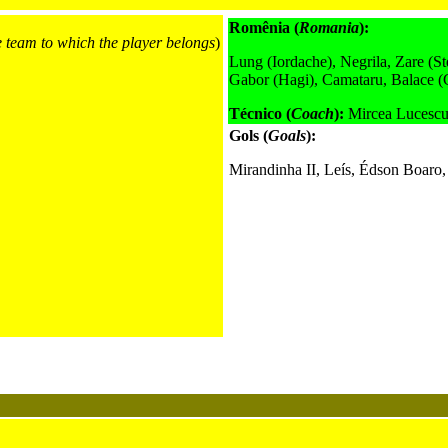
Romênia (
Romania
):
e team to which the player belongs
)
Lung (Iordache), Negrila, Zare (St
Gabor (Hagi), Camataru, Balace (G
Técnico (
Coach
):
Mircea Lucesc
Gols (
Goals
):
Mirandinha II, Leís, Édson Boaro