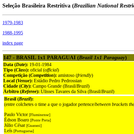
Seleção Brasileira Restritiva (
Brazilian National Restri
1979-1983
1988-1995
index page
147 - BRASIL 1x1 PARAGUAI (
Brazil 1x1 Paraguay
)
Data (
Date
):
19-01-1984
Tipo (
Class
):
oficial (
official
)
Competição (
Competition
):
amistoso (
friendly
)
Local (
Venue
):
Estádio Pedro Pedrossian
Cidade (
City
):
Campo Grande (Brasil/
Brazil
)
Árbitro (
Referee
):
Ulisses Tavares da Silva (Brasil/
Brazil
)
Brasil (
Brazil
):
(entre colchetes o time a que o jogador pertence/
between brackets th
Paulo Victor
[Fluminense]
Édson Boaro
[Ponte Preta]
Júlio César
[Guarani]
Leís
[Portuguesa]