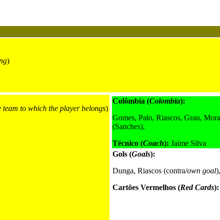
ng
)
Colômbia (
Colombia
):
e team to which the player belongs
)
Gomes, Palo, Riascos, Grau, Moral
(Sanches).
Técnico (
Coach
):
Jaime Silva
Gols (
Goals
):
Dunga, Riascos (contra/
own goal
)
Cartões Vermelhos (
Red Cards
):