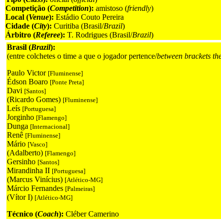
Competição (
Competition
):
amistoso (
friendly
)
Local (
Venue
):
Estádio Couto Pereira
Cidade (
City
):
Curitiba (Brasil/
Brazil
)
Árbitro (
Referee
):
T. Rodrigues (Brasil/
Brazil
)
Brasil (
Brazil
):
(entre colchetes o time a que o jogador pertence/
between brackets th
Paulo Victor
[Fluminense]
Édson Boaro
[Ponte Preta]
Davi
[Santos]
(Ricardo Gomes)
[Fluminense]
Leís
[Portuguesa]
Jorginho
[Flamengo]
Dunga
[Internacional]
Renê
[Fluminense]
Mário
[Vasco]
(Adalberto)
[Flamengo]
Gersinho
[Santos]
Mirandinha II
[Portuguesa]
(Marcus Vinícius)
[Atlético-MG]
Márcio Fernandes
[Palmeiras]
(Vítor I)
[Atlético-MG]
Técnico (
Coach
):
Cléber Camerino