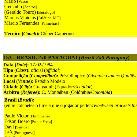
Mário
[Vasco]
Gersinho
[Santos]
(Geraldo Touro)
[Botafogo]
Marcus Vinícius
[Atlético-MG]
Márcio Fernandes
[Palmeiras]
Técnico (
Coach
):
Cléber Camerino
153 - BRASIL 2x0 PARAGUAI (
Brazil 2x0 Paraguay
)
Data (
Date
):
17-02-1984
Tipo (
Class
):
oficial (
official
)
Competição (
Competition
):
Pré-Olímpico (
Olympic Games Qualifyi
Local (
Venue
):
Estádio Modelo
Cidade (
City
):
Guayaquil (Equador/
Ecuador
)
Árbitro (
Referee
):
C. Montalban (Colômbia/
Colombia
)
Brasil (
Brazil
):
(entre colchetes o time a que o jogador pertence/
between brackets th
Paulo Victor
[Fluminense]
Édson Boaro
[Ponte Preta]
Davi
[Santos]
Leís
[Portuguesa]