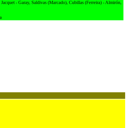
Jacquet - Garay, Saldivas (Marcado), Cubillas (Ferreira) - Almirón,
a