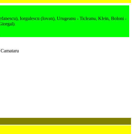
efanescu), Iorgulescu (Iovan), Urugeanu - Ticleanu, Klein, Boloni -
iorgal).
u
, Camataru