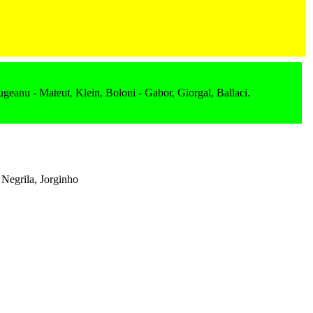
ugeanu - Mateut, Klein, Boloni - Gabor, Giorgal, Ballaci.
u
Negrila, Jorginho