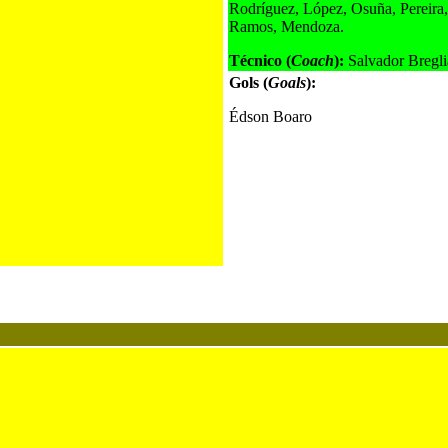
Rodríguez, López, Osuña, Pereira, 
Ramos, Mendoza.
Técnico (
Coach
):
Salvador Bregli
Gols (
Goals
):
Édson Boaro