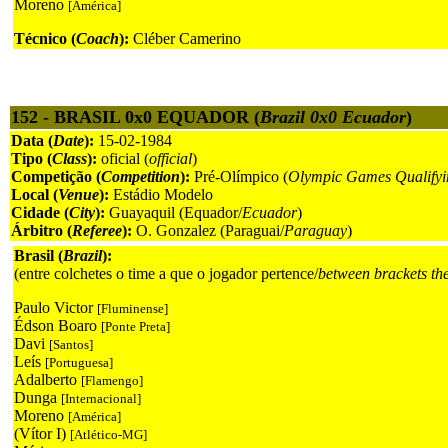
Moreno
[América]
Técnico (
Coach
):
Cléber Camerino
152 - BRASIL 0x0 EQUADOR (
Brazil 0x0 Ecuador
)
Data (
Date
):
15-02-1984
Tipo (
Class
):
oficial (
official
)
Competição (
Competition
):
Pré-Olímpico (
Olympic Games Qualifyi
Local (
Venue
):
Estádio Modelo
Cidade (
City
):
Guayaquil (Equador/
Ecuador
)
Árbitro (
Referee
):
O. Gonzalez (Paraguai/
Paraguay
)
Brasil (
Brazil
):
(entre colchetes o time a que o jogador pertence/
between brackets th
Paulo Victor
[Fluminense]
Édson Boaro
[Ponte Preta]
Davi
[Santos]
Leís
[Portuguesa]
Adalberto
[Flamengo]
Dunga
[Internacional]
Moreno
[América]
(Vítor I)
[Atlético-MG]