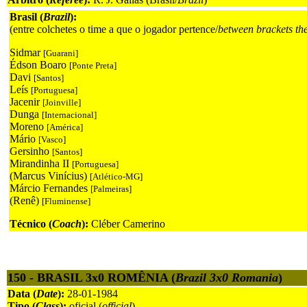
Brasil (
Brazil
):
(entre colchetes o time a que o jogador pertence/
between brackets th
Sidmar
[Guarani]
Édson Boaro
[Ponte Preta]
Davi
[Santos]
Leís
[Portuguesa]
Jacenir
[Joinville]
Dunga
[Internacional]
Moreno
[América]
Mário
[Vasco]
Gersinho
[Santos]
Mirandinha II
[Portuguesa]
(Marcus Vinícius)
[Atlético-MG]
Márcio Fernandes
[Palmeiras]
(Renê)
[Fluminense]
Técnico (
Coach
):
Cléber Camerino
150 - BRASIL 3x0 ROMÊNIA (
Brazil 3x0 Romania
)
Data (
Date
):
28-01-1984
Tipo (
Class
):
oficial (
official
)