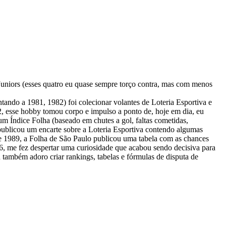
Juniors (esses quatro eu quase sempre torço contra, mas com menos
ando a 1981, 1982) foi colecionar volantes de Loteria Esportiva e
2, esse hobby tomou corpo e impulso a ponto de, hoje em dia, eu
m Índice Folha (baseado em chutes a gol, faltas cometidas,
r publicou um encarte sobre a Loteria Esportiva contendo algumas
 de 1989, a Folha de São Paulo publicou uma tabela com as chances
86, me fez despertar uma curiosidade que acabou sendo decisiva para
u também adoro criar rankings, tabelas e fórmulas de disputa de