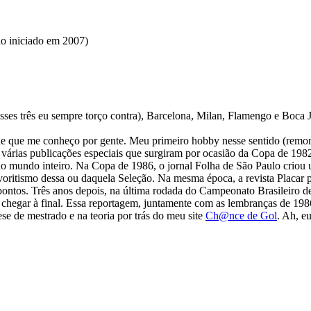
do iniciado em 2007
)
sses três eu sempre torço contra), Barcelona, Milan, Flamengo e Boca 
de que me conheço por gente. Meu primeiro hobby nesse sentido (remont
 várias publicações especiais que surgiram por ocasião da Copa de 198
o mundo inteiro. Na Copa de 1986, o jornal Folha de São Paulo criou u
 o favoritismo dessa ou daquela Seleção. Na mesma época, a revista Placa
3 pontos. Três anos depois, na última rodada do Campeonato Brasileiro
e chegar à final. Essa reportagem, juntamente com as lembranças de 19
e de mestrado e na teoria por trás do meu site
Ch@nce de Gol
. Ah, e