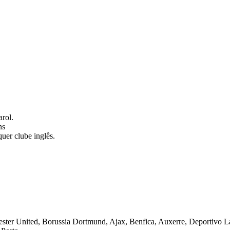
arol.
ns
quer
clube inglês.
ster United, Borussia Dortmund, Ajax, Benfica, Auxerre, Deportivo La