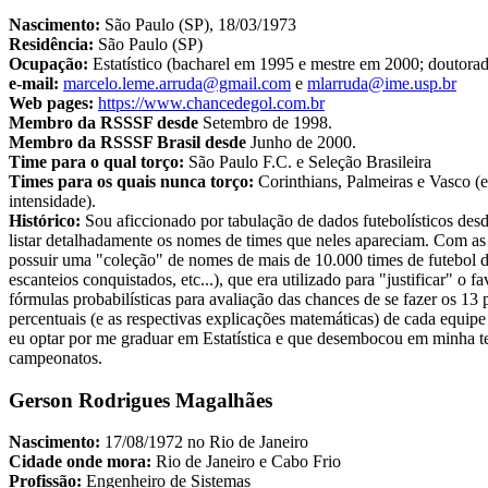
Nascimento:
São Paulo (SP), 18/03/1973
Residência:
São Paulo (SP)
Ocupação:
Estatístico (bacharel em 1995 e mestre em 2000
; doutora
e-mail:
marcelo.leme.arruda@gmail.com
e
mlarruda@ime.usp.br
Web pages:
https://www.chancedegol.com.br
Membro da RSSSF desde
Setembro de 1998.
Membro da RSSSF Brasil desde
Junho de 2000.
Time para o qual torço:
São Paulo F.C. e Seleção Brasileira
Times para os quais nunca torço:
Corinthians, Palmeiras e Vasco (e
intensidade).
Histórico:
Sou aficcionado por tabulação de dados futebolísticos des
listar detalhadamente os nomes de times que neles apareciam. Com as
possuir uma "coleção" de nomes de mais de 10.000 times de futebol d
escanteios conquistados, etc...), que era utilizado para "justificar"
fórmulas probabilísticas para avaliação das chances de se fazer os 1
percentuais (e as respectivas explicações matemáticas) de cada equip
eu optar por me graduar em Estatística e que desembocou em minha tes
campeonatos.
Gerson Rodrigues Magalhães
Nascimento:
17/08/1972 no Rio de Janeiro
Cidade onde mora:
Rio de Janeiro e Cabo Frio
Profissão:
Engenheiro de Sistemas