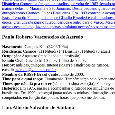
Histórico:
Comecei a frequentar estádios por volta de 1963, levado pe
maioria delas no Maracanã e São Januário. Desde pequeno guardo revi
duração como Grandes Clubes Brasileiros. Em 1993 comecei a acompanha
Brasil Terra do Futebol, criado por Claudio Ruggieri e colaboradores 
época, criei um site para o futebol carioca e outro para o Vasco. Meu
apenas neste ultimo, fazendo apenas o mínimo necessário para manter 
Paulo Roberto Vasconcelos de Azeredo
Nascimento:
Campos-RJ - (24/05/1964)
Residência:
Campos (11) Niterói (14) Brasília (8) Niterói (3-atual)
Ocupação:
Arquiteto (trabalhando na profissão)
Estado Civil:
Casado há 10 anos, 1 filho de 5 anos.
Hobby
: músicas, coleções, futebol (jogar) e estatísticas de futebol.
e-mail:
azeredo@volume.com.br
Membro da RSSSF Brasil desde
Junho de 2000.
Time para o qual torço:
Fluminense. Também torço pelo Americano (C
Times que não dá pra torcer
(só em raríssima exceção): Flamengo e 
Histórico:
Em 1975, passei a acompanhar o futebol por influência d
brasileiros. Em 1990, consegui juntar todas as minhas informações c
computador, em função das poucas horas que posso me dedicar.
Luiz Alberto Salvador de Santana