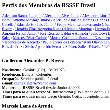
Perfis dos Membros da RSSSF Brasil
Adethson Santos Leite Jr.
/
Alexandre Alves Lima
/
Alexandro Lima
Neto
/
Antonio Message Junior
/
Auriel de Almeida Martins
/
Carlos 
Cacella
/
Eduardo Horácio Júnior
/
Felipe Melo Leite
/
Fernando Césa
Rivera
/
Heraldo Elias Nogueira Nunes (Heraldo Moreira)
/
Herton Fa
Amorim Ratton Júnior
/
José Ricardo Caldas e Almeida
/
Julio Bovi 
Sales
/
Marcos César Cadore
/
Marcos Coelho de Souza do Nascimen
Vasconcelos de Azeredo
/
Paulo Torres da Fonseca
/
Raul Otávio de 
Reis da Cruz
/
Silvio Aparecido Ferrari
/
Stéfano Salles Teixeira
/
Teó
Guillermo Alexander B. Rivera
Nascimento
: Goiânia (GO), 13/10/1978
Residência
: Bogotá - Colômbia
Ocupação
: Servidor público federal
e-mail
:
charles_inters@yahoo.com
Membro da RSSSF Brasil desde
: Junho de 2000
Times para os quais torço:
SC Internacional (Rio Grande do Sul). T
Times para os quais nunca torço:
Grêmio, Goiás, Juventude, times d
Marcelo Leme de Arruda