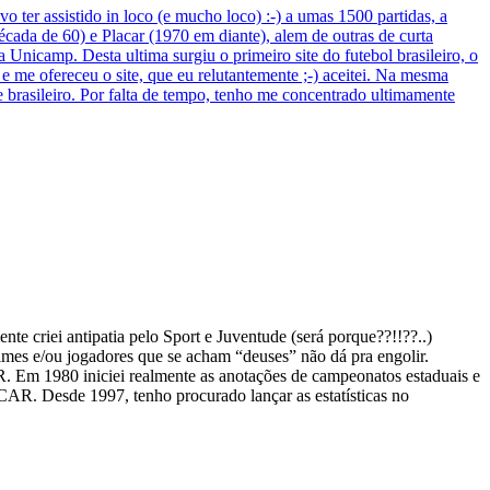
ter assistido in loco (e mucho loco) :-) a umas 1500 partidas, a
cada de 60) e Placar (1970 em diante), alem de outras de curta
nicamp. Desta ultima surgiu o primeiro site do futebol brasileiro, o
e me ofereceu o site, que eu relutantemente ;-) aceitei. Na mesma
e brasileiro. Por falta de tempo, tenho me concentrado ultimamente
e criei antipatia pelo Sport e Juventude (será porque??!!??..)
imes e/ou jogadores que se acham “deuses” não dá pra engolir.
. Em 1980 iniciei realmente as anotações de campeonatos estaduais e
CAR. Desde 1997, tenho procurado lançar as estatísticas no