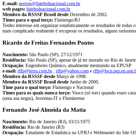
E-mail:
gerson@futebolnacional.com.br
web pages:
futebolnacional.com.br
Membro da RSSSF Brasil desde
Dezembro de 2002.
Times para o qual torço:
Flamengo/RJ
Tenho interesse em organizar estatísticamente os resultados de todas c
mais complicado realmente é recuperar os resultados, alguns raríssi
Ricardo de Freitas Fernandes Pontes
Nascimento:
São Paulo (SP), 27/12/1971
Residência:
São Paulo (SP), apesar de já ter morado no Rio de Jane
Ocupação
: Engenheiro Químico, atualmente mestrando na EPUSP
e-mail:
rffp@terra.com.br
,
rffp@yahoo.com
e
rffp@lscp.pqi.ep.usp.
Membro da RSSSF desde
Março de 1998.
Membro da RSSSF Brasil desde
Junho de 2000.
Time para o qual torço:
Flamengo e Nacional
Times para os quais nunca torço:
Vasco (só torci quando esses cara
(uma asa negra), Juventus-IT e Fluminense
Fernando José Almeida da Matta
Nascimento:
Rio de Janeiro (RJ), 03/11/1975
Residência:
Rio de Janeiro (RJ)
Ocupação
: Estudante de Estatística na UFRJ e Webmaster do Site 