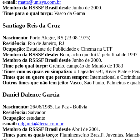
e-mail:
matta@unisys.com.br
Membro da RSSSF Brasil desde
Junho de 2000.
Time para o qual torço:
Vasco da Gama
Santiago Reis da Cruz
Nascimento
: Porto Alegre, RS (23.08.1975)
Residência
: Rio de Janeiro, RJ
Ocupação
: Estudante de Publicidade e Cinema na UFF
Membro da RSSSF desde:
Bem, acho que foi lá pelo final de 1997
Membro da RSSSF Brasil desde
Junho de 2000.
Time pelo qual torço:
Grêmio, campeão do Mundo de 1983
Times com os quais eu simpatizo:
o Lajeadense!!, River Plate e Peñ
Times que eu quero que percam sempre:
Internacional e Corinthia
Outros times que não tem jeito:
Vasco, Sao Paulo, Palmeiras e qual
Daniel Dalence Garcia
Nascimento:
26/06/1985, La Paz - Bolívia
Residência:
Salvador
Ocupação:
estudante
e-mail:
ddgarcia@terra.com.br
Membro da RSSSF Brasil desde
Abril de 2001.
Times para os quais torço:
Fluminense[no Brasil], Juventus, Manche