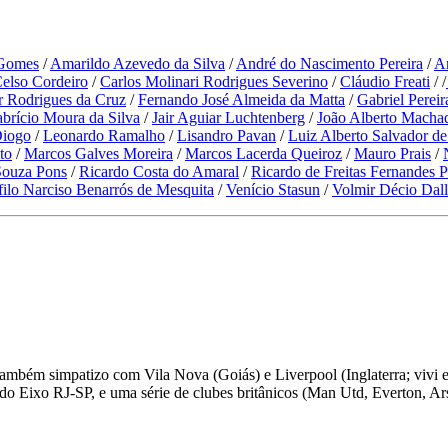
 Gomes
/
Amarildo Azevedo da Silva
/
André do Nascimento Pereira
/
An
Celso Cordeiro
/
Carlos Molinari Rodrigues Severino
/
Cláudio Freati
/ /
r Rodrigues da Cruz
/
Fernando José Almeida da Matta
/
Gabriel Perei
brício Moura da Silva
/
Jair Aguiar Luchtenberg
/
João Alberto Macha
Diogo
/
Leonardo Ramalho
/
Lisandro Pavan
/
Luiz Alberto Salvador de
to
/
Marcos Galves Moreira
/
Marcos Lacerda Queiroz
/
Mauro Prais
/
Souza Pons
/
Ricardo Costa do Amaral
/
Ricardo de Freitas Fernandes 
filo Narciso Benarrós de Mesquita
/
Venício Stasun
/
Volmir Décio Dall
ambém simpatizo com Vila Nova (Goiás) e Liverpool (Inglaterra; vivi 
o Eixo RJ-SP, e uma série de clubes britânicos (Man Utd, Everton, Ars