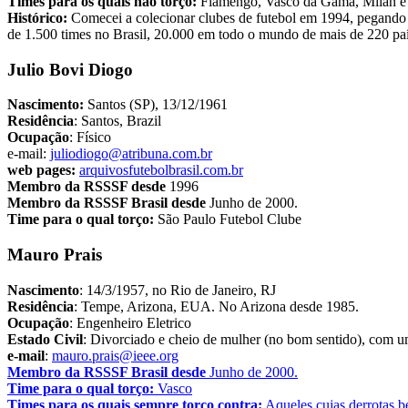
Times para os quais não torço:
Flamengo, Vasco da Gama, Milan e 
Histórico:
Comecei a colecionar clubes de futebol em 1994, pegando de
de 1.500 times no Brasil, 20.000 em todo o mundo de mais de 220 paíse
Julio Bovi Diogo
Nascimento:
Santos (SP), 13/12/1961
Residência
: Santos, Brazil
Ocupação
: Físico
e
-mail:
juliodiogo@atribuna.com.br
web pages:
arquivosfutebolbrasil.com.br
Membro da RSSSF desde
1996
Membro da RSSSF Brasil desde
Junho de 2000.
Time para o qual torço:
São Paulo Futebol Clube
Mauro Prais
Nascimento
: 14/3/1957, no Rio de Janeiro, RJ
Residência
: Tempe, Arizona, EUA. No Arizona desde 1985.
Ocupação
: Engenheiro Eletrico
Estado
Civil
: Divorciado e cheio de mulher (no bom sentido), com um
e
-mail
:
mauro.prais@ieee.org
Membro da RSSSF Brasil desde
Junho de 2000.
Time para o qual torço:
Vasco
Times para os quais sempre torço contra:
Aqueles cujas derrotas b