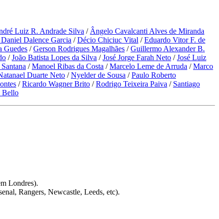
dré Luiz R. Andrade Silva
/
Ângelo Cavalcanti Alves de Miranda
Daniel Dalence Garcia
/
Décio Chiciuc Vital
/
Eduardo Vitor F. de
ra Guedes
/
Gerson Rodrigues Magalhães
/
Guillermo Alexander B.
do
/
João Batista Lopes da Silva
/
José Jorge Farah Neto
/
José Luiz
 Santana
/
Manoel Ribas da Costa
/
Marcelo Leme de Arruda
/
Marco
Natanael Duarte Neto
/
Nyelder de Sousa
/
Paulo Roberto
Pontes
/
Ricardo Wagner Brito
/
Rodrigo Teixeira Paiva
/
Santiago
 Bello
em Londres).
enal, Rangers, Newcastle, Leeds, etc).