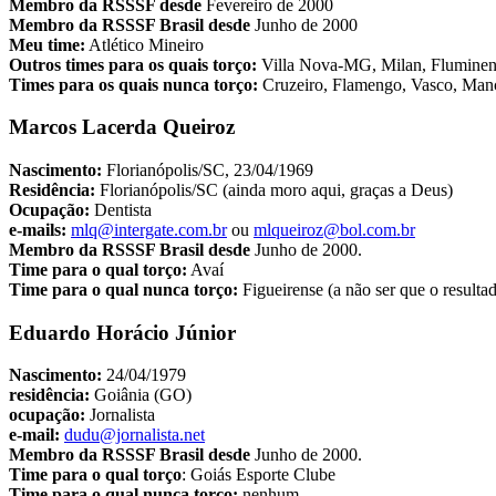
Membro da RSSSF desde
Fevereiro de 2000
Membro da RSSSF Brasil desde
Junho de 2000
Meu time:
Atlético Mineiro
Outros times para os quais torço:
Villa Nova-MG, Milan, Fluminen
Times para os quais nunca torço:
Cruzeiro, Flamengo, Vasco, Manc
Marcos Lacerda Queiroz
Nascimento:
Florianópolis/SC, 23/04/1969
Residência:
Florianópolis/SC (ainda moro aqui, graças a Deus)
Ocupação:
Dentista
e-mails:
mlq@intergate.com.br
ou
mlqueiroz@bol.com.br
Membro da RSSSF Brasil desde
Junho de 2000.
Time para o qual torço:
Avaí
Time para o qual nunca torço:
Figueirense (a não ser que o resultad
Eduardo Horácio Júnior
Nascimento:
24/04/1979
residência:
Goiânia (GO)
ocupação:
Jornalista
e-mail:
dudu@jornalista.net
Membro da RSSSF Brasil desde
Junho de 2000.
Time para o qual torço
: Goiás Esporte Clube
Time para o qual nunca torço:
nenhum