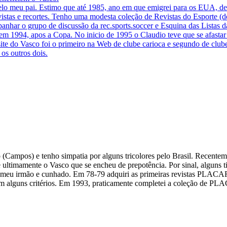
lo meu pai. Estimo que até 1985, ano em que emigrei para os EUA, devo 
stas e recortes. Tenho uma modesta coleção de Revistas do Esporte (dé
r o grupo de discussão da rec.sports.soccer e Esquina das Listas da U
em 1994, apos a Copa. No inicio de 1995 o Claudio teve que se afastar 
 site do Vasco foi o primeiro na Web de clube carioca e segundo de club
os outros dois.
ampos) e tenho simpatia por alguns tricolores pelo Brasil. Recentement
ultimamente o Vasco que se encheu de prepotência. Por sinal, alguns t
e meu irmão e cunhado. Em 78-79 adquiri as primeiras revistas PLACAR
om alguns critérios. Em 1993, praticamente completei a coleção de PLA