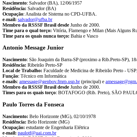
Nascimento
: Salvador (BA), 12/06/1957
Residência:
Salvador (BA)
Ocupação
: Analista de Sistema no CPD-UFBA.
e-mail:
salvador@ufba.br
Membro da RSSSF Brasil desde
Junho de 2000.
Time para o qual torço:
Vitória, Flamengo e Milan (Mais Alguns R
Time para os quais nunca torço:
Bahia e Vasco
Antonio Message Junior
Nascimento
: São Joaquim da Barra-SP (proximo a Rib.Preto-SP), 18
Residência:
Ribeirão Preto-SP
Local de Trabalho:
Faculdade de Medicina de Ribeirão Preto - USP
Função
: Técnico em Informática
e-mails
:
amessage@genbov.fmrp.usp.br
(principal) e
amessage@rgm.
Membro da RSSSF Brasil desde
Junho de 2000.
Times para os quais torço
: BOTAFOGO (Rib. Preto), SÃO PAULO (
Paulo Torres da Fonseca
Nascimento:
Belo Horizonte (MG), 02/10/1978
Residência:
Belo Horizonte (MG)
Ocupação:
estudante de Engenharia Elétrica
e-mail:
paulotf@uai.com.br