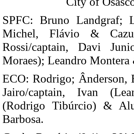
City of Osasc
SPFC: Bruno Landgraf; L
Michel, Flávio & Cazu
Rossi/captain, Davi Jun
Moraes); Leandro Montera 
ECO: Rodrigo; Ânderson, Er
Jairo/captain, Ivan (Le
(Rodrigo Tibúrcio) & Alu
Barbosa.