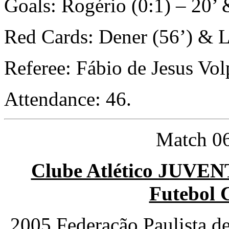
Goals: Rogério (0:1) – 20’ 
Red Cards: Dener (56’) & L
Referee: Fábio de Jesus Vo
Attendance: 46.
Match 06
Clube Atlético JUVEN
Futebol 
2005 Federação Paulista d