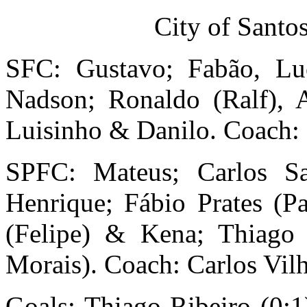
City of Santo
SFC: Gustavo; Fabão, Luc
Nadson; Ronaldo (Ralf), A
Luisinho & Danilo. Coach:
SPFC: Mateus; Carlos Sa
Henrique; Fábio Prates (P
(Felipe) & Kena; Thiago 
Morais). Coach: Carlos Vilh
Goals: Thiago Ribeiro (0:1