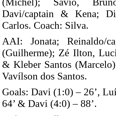
(Michel); Sávio, Bru
Davi/captain & Kena; D
Carlos. Coach: Silva.
AAI: Jonata; Reinaldo/c
(Guilherme); Zé Ilton, Luc
& Kleber Santos (Marcelo)
Vavílson dos Santos.
Goals: Davi (1:0) – 26’, Luí
64’ & Davi (4:0) – 88’.