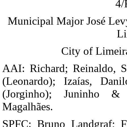
4/
Municipal Major José Lev
Li
City of Limeir
AAI: Richard; Reinaldo, 
(Leonardo); Izaías, Dan
(Jorginho); Juninho &
Magalhães.
SPFC: Bruno Landgraf; Fá