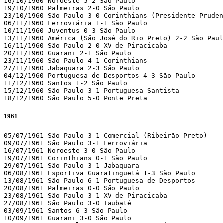
16/10/1960 Noroeste 5-2 São Paulo 

19/10/1960 Palmeiras 2-0 São Paulo 

23/10/1960 São Paulo 3-0 Corinthians (Presidente Pruden
06/11/1960 Ferroviária 1-1 São Paulo 

10/11/1960 Juventus 0-3 São Paulo 

13/11/1960 América (São José do Rio Preto) 2-2 São Paul
16/11/1960 São Paulo 2-0 XV de Piracicaba 

20/11/1960 Guarani 2-1 São Paulo 

23/11/1960 São Paulo 4-1 Corinthians 

27/11/1960 Jabaquara 2-3 São Paulo 

04/12/1960 Portuguesa de Desportos 4-3 São Paulo 

11/12/1960 Santos 1-2 São Paulo 

15/12/1960 São Paulo 3-1 Portuguesa Santista 

18/12/1960 São Paulo 5-0 Ponte Preta 
1961
05/07/1961 São Paulo 3-1 Comercial (Ribeirão Preto)

09/07/1961 São Paulo 3-1 Ferroviária 

16/07/1961 Noroeste 3-0 São Paulo 

19/07/1961 Corinthians 0-1 São Paulo 

29/07/1961 São Paulo 3-1 Jabaquara 

06/08/1961 Esportiva Guaratinguetá 1-3 São Paulo 

13/08/1961 São Paulo 6-1 Portuguesa de Desportos 

20/08/1961 Palmeiras 0-0 São Paulo 

23/08/1961 São Paulo 3-1 XV de Piracicaba 

27/08/1961 São Paulo 3-0 Taubaté 

03/09/1961 Santos 6-3 São Paulo 

10/09/1961 Guarani 3-0 São Paulo 
