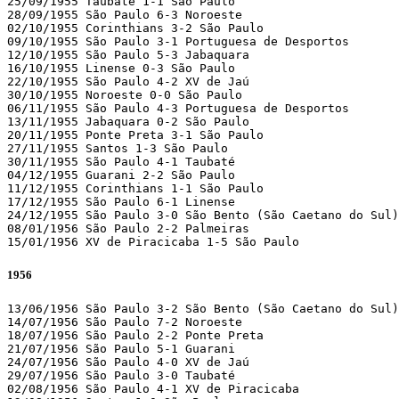
25/09/1955 Taubaté 1-1 São Paulo 

28/09/1955 São Paulo 6-3 Noroeste 

02/10/1955 Corinthians 3-2 São Paulo 

09/10/1955 São Paulo 3-1 Portuguesa de Desportos 

12/10/1955 São Paulo 5-3 Jabaquara 

16/10/1955 Linense 0-3 São Paulo 

22/10/1955 São Paulo 4-2 XV de Jaú 

30/10/1955 Noroeste 0-0 São Paulo 

06/11/1955 São Paulo 4-3 Portuguesa de Desportos 

13/11/1955 Jabaquara 0-2 São Paulo 

20/11/1955 Ponte Preta 3-1 São Paulo 

27/11/1955 Santos 1-3 São Paulo 

30/11/1955 São Paulo 4-1 Taubaté 

04/12/1955 Guarani 2-2 São Paulo 

11/12/1955 Corinthians 1-1 São Paulo 

17/12/1955 São Paulo 6-1 Linense 

24/12/1955 São Paulo 3-0 São Bento (São Caetano do Sul)

08/01/1956 São Paulo 2-2 Palmeiras 

15/01/1956 XV de Piracicaba 1-5 São Paulo 
1956
13/06/1956 São Paulo 3-2 São Bento (São Caetano do Sul)	[qualifying tournament]

14/07/1956 São Paulo 7-2 Noroeste                      
18/07/1956 São Paulo 2-2 Ponte Preta                   
21/07/1956 São Paulo 5-1 Guarani                       
24/07/1956 São Paulo 4-0 XV de Jaú                     
29/07/1956 São Paulo 3-0 Taubaté                       
02/08/1956 São Paulo 4-1 XV de Piracicaba              