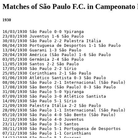
Matches of São Paulo F.C. in Campeonato 
1930
16/03/1930 São Paulo 0-0 Ypiranga 

23/03/1930 Juventus 1-6 São Paulo 

30/03/1930 São Paulo 2-2 Palestra Itália 

06/04/1930 Portuguesa de Desportos 1-1 São Paulo 

13/04/1930 Guarani 1-3 São Paulo 

20/04/1930 América (São Paulo) 1-6 São Paulo 

03/05/1930 Germânia 2-4 São Paulo 

11/05/1930 Santos 2-2 São Paulo 

17/05/1930 São Paulo 2-2 Sírio 

25/05/1930 Corinthians 2-1 São Paulo 

01/06/1930 Atlético Santista 0-3 São Paulo 

08/06/1930 São Paulo 2-1 Internacional (São Paulo)

17/08/1930 São Bento (São Paulo) 0-3 São Paulo 

31/08/1930 São Paulo 5-0 Ypiranga 

07/09/1930 São Paulo 3-0 Atlético Santista 

14/09/1930 São Paulo 5-1 Sírio 

21/09/1930 Palestra Itália 2-2 São Paulo 

28/09/1930 São Paulo 1-1 Internacional (São Paulo)

05/10/1930 São Paulo 4-0 São Bento (São Paulo)

12/10/1930 São Paulo 4-0 Juventus 

23/11/1930 São Paulo 3-3 Santos 

30/11/1930 São Paulo 5-1 Portuguesa de Desportos 

07/12/1930 São Paulo 1-1 Corinthians 

14/12/1930 São Paulo 5-1 Guarani 
