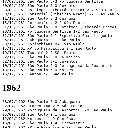
17/09/1961 São Paulo 5-3 Portuguesa Santista 

20/09/1961 São Paulo 5-0 Juventus 

23/09/1961 Botafogo (Ribeirão Preto) 2-2 São Paulo 

08/10/1961 Comercial (Ribeirão Preto) 2-1 São Paulo 

11/10/1961 São Paulo 5-2 Guarani 

15/10/1961 Ferroviária 2-2 São Paulo 

21/10/1961 São Paulo 2-0 Botafogo (Ribeirão Preto)

28/10/1961 Portuguesa Santista 1-2 São Paulo 

31/10/1961 São Paulo 4-1 Esportiva Guaratinguetá 

05/11/1961 Jabaquara 0-1 São Paulo 

08/11/1961 Corinthians 0-0 São Paulo 

15/11/1961 XV de Piracicaba 2-1 São Paulo 

19/11/1961 Taubaté 2-0 São Paulo 

22/11/1961 São Paulo 0-0 Palmeiras 

02/12/1961 São Paulo 3-1 Juventus 

10/12/1961 São Paulo 6-0 Portuguesa de Desportos 

13/12/1961 São Paulo 5-0 Noroeste 

16/12/1961 Santos 4-1 São Paulo  
1962
08/07/1962 São Paulo 2-0 Jabaquara 

22/07/1962 Prudentina 2-5 São Paulo 

29/07/1962 Portuguesa de Desportos 0-0 São Paulo 

05/08/1962 São Paulo 3-1 Guarani 

12/08/1962 Noroeste 1-2 São Paulo 

16/08/1962 São Paulo 1-4 Ferroviária 

19/08/1962 XV de Piracicaba 2-1 São Paulo 
