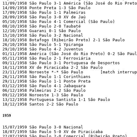
11/09/1958 São Paulo 3-1 América (São José do Rio Preto
14/09/1958 Ponte Preta 1-3 São Paulo 

17/09/1958 São Paulo 1-1 Palmeiras 

28/09/1958 São Paulo 3-0 XV de Jaú 

05/10/1958 São Paulo 4-1 Comercial (São Paulo)

08/10/1958 São Paulo 2-0 Taubaté 

12/10/1958 Guarani 0-1 São Paulo 

15/10/1958 São Paulo 3-2 Nacional 

18/10/1958 Botafogo (Ribeirão Preto) 2-1 São Paulo 

26/10/1958 São Paulo 5-1 Ypiranga 

29/10/1958 São Paulo 4-2 Juventus 

01/11/1958 América (São José do Rio Preto) 0-2 São Paul
05/11/1958 São Paulo 2-1 Ferroviária 

09/11/1958 São Paulo 3-1 Portuguesa de Desportos 

16/11/1958 XV de Piracicaba 2-2 São Paulo 

23/11/1958 Noroeste *-* São Paulo 	[match interrupted due to fire in some chairs and ended in 09/12]

26/11/1958 São Paulo 1-1 Corinthians 

29/11/1958 São Paulo 1-1 Ponte Preta 

03/12/1958 São Paulo 4-1 Jabaquara 

06/12/1958 Palmeiras 2-2 São Paulo 

09/12/1958 Noroeste 1-3 São Paulo

13/12/1958 Portuguesa Santista 1-1 São Paulo 

18/12/1958 Santos 2-2 São Paulo  
1959
15/07/1959 São Paulo 3-0 Nacional 

18/07/1959 São Paulo 5-0 XV de Piracicaba 

22/07/1959 São Paulo 2-0 Comercial (Ribeirão Preto)
