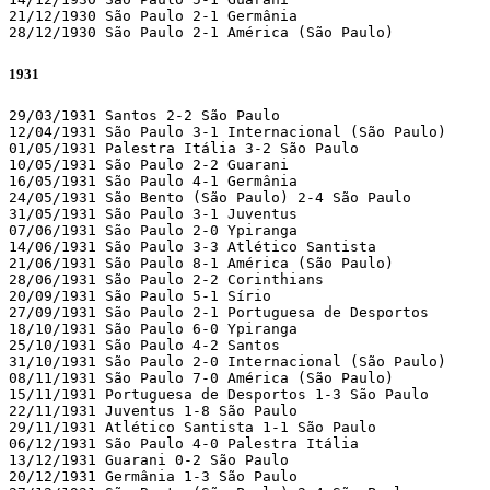
21/12/1930 São Paulo 2-1 Germânia 

28/12/1930 São Paulo 2-1 América (São Paulo) 
1931
29/03/1931 Santos 2-2 São Paulo

12/04/1931 São Paulo 3-1 Internacional (São Paulo)

01/05/1931 Palestra Itália 3-2 São Paulo 

10/05/1931 São Paulo 2-2 Guarani 

16/05/1931 São Paulo 4-1 Germânia 

24/05/1931 São Bento (São Paulo) 2-4 São Paulo 

31/05/1931 São Paulo 3-1 Juventus 

07/06/1931 São Paulo 2-0 Ypiranga 

14/06/1931 São Paulo 3-3 Atlético Santista 

21/06/1931 São Paulo 8-1 América (São Paulo)

28/06/1931 São Paulo 2-2 Corinthians 

20/09/1931 São Paulo 5-1 Sírio 

27/09/1931 São Paulo 2-1 Portuguesa de Desportos 

18/10/1931 São Paulo 6-0 Ypiranga 

25/10/1931 São Paulo 4-2 Santos 

31/10/1931 São Paulo 2-0 Internacional (São Paulo)

08/11/1931 São Paulo 7-0 América (São Paulo)

15/11/1931 Portuguesa de Desportos 1-3 São Paulo 

22/11/1931 Juventus 1-8 São Paulo 

29/11/1931 Atlético Santista 1-1 São Paulo 

06/12/1931 São Paulo 4-0 Palestra Itália 

13/12/1931 Guarani 0-2 São Paulo 

20/12/1931 Germânia 1-3 São Paulo 
