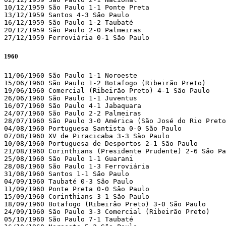
10/12/1959 São Paulo 1-1 Ponte Preta 

13/12/1959 Santos 4-3 São Paulo 

16/12/1959 São Paulo 1-2 Taubaté 

20/12/1959 São Paulo 2-0 Palmeiras 

27/12/1959 Ferroviária 0-1 São Paulo 
1960
11/06/1960 São Paulo 1-1 Noroeste 

15/06/1960 São Paulo 1-2 Botafogo (Ribeirão Preto)

19/06/1960 Comercial (Ribeirão Preto) 4-1 São Paulo 

26/06/1960 São Paulo 1-1 Juventus 

16/07/1960 São Paulo 4-1 Jabaquara 

24/07/1960 São Paulo 2-2 Palmeiras 

28/07/1960 São Paulo 3-0 América (São José do Rio Preto
04/08/1960 Portuguesa Santista 0-0 São Paulo 

07/08/1960 XV de Piracicaba 3-3 São Paulo 

10/08/1960 Portuguesa de Desportos 2-1 São Paulo 

21/08/1960 Corinthians (Presidente Prudente) 2-6 São Pa
25/08/1960 São Paulo 1-1 Guarani 

28/08/1960 São Paulo 1-3 Ferroviária 

31/08/1960 Santos 1-1 São Paulo 

04/09/1960 Taubaté 0-3 São Paulo 

11/09/1960 Ponte Preta 0-0 São Paulo 

15/09/1960 Corinthians 3-1 São Paulo 

18/09/1960 Botafogo (Ribeirão Preto) 3-0 São Paulo 

24/09/1960 São Paulo 3-3 Comercial (Ribeirão Preto)

05/10/1960 São Paulo 7-1 Taubaté 
