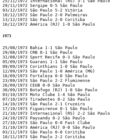
25/11/1972 Internacional (RS) 3-1 São Paulo

29/11/1972 Sergipe 0-5 São Paulo

03/12/1972 São Paulo 5-2 Vitória

10/12/1972 São Paulo 2-0 Palmeiras

13/12/1972 São Paulo 2-0 Coritiba

16/12/1972 América (RJ) 1-0 São Paulo
1973
25/08/1973 Bahia 1-1 São Paulo

29/08/1973 CRB 0-1 São Paulo

31/08/1973 Sport Recife 0-3 São Paulo

05/09/1973 Guarani 1-1 São Paulo

09/09/1973 Corinthians 1-0 São Paulo

12/09/1973 São Paulo 1-0 América (MG)

16/09/1973 Fortaleza 0-0 São Paulo

23/09/1973 São Paulo 2-2 Fluminense

26/09/1973 CEUB 0-0 São Paulo

30/09/1973 Botafogo (RJ) 1-0 São Paulo

03/10/1973 Moto Clube 1-4 São Paulo

07/10/1973 Tiradentes 0-2 São Paulo

14/10/1973 São Paulo 2-1 Cruzeiro

17/10/1973 Figueirense 0-1 São Paulo

21/10/1973 Internacional (RS) 2-2 São Paulo

24/10/1973 Paysandu 0-2 São Paulo

27/10/1973 São Paulo 0-0 Fast Clube

31/10/1973 América (RJ) 0-0 São Paulo

03/11/1973 São Paulo 0-0 Coritiba

10/11/1973 São Paulo 2-2 Coritiba
