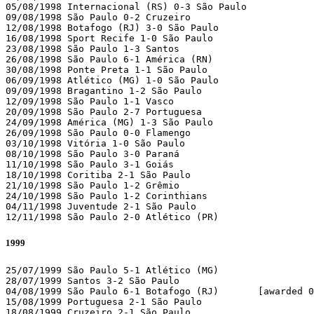
05/08/1998 Internacional (RS) 0-3 São Paulo

09/08/1998 São Paulo 0-2 Cruzeiro

12/08/1998 Botafogo (RJ) 3-0 São Paulo

16/08/1998 Sport Recife 1-0 São Paulo

23/08/1998 São Paulo 1-3 Santos

26/08/1998 São Paulo 6-1 América (RN)

30/08/1998 Ponte Preta 1-1 São Paulo

06/09/1998 Atlético (MG) 1-0 São Paulo

09/09/1998 Bragantino 1-2 São Paulo

12/09/1998 São Paulo 1-1 Vasco

20/09/1998 São Paulo 2-7 Portuguesa

24/09/1998 América (MG) 1-3 São Paulo

26/09/1998 São Paulo 0-0 Flamengo

03/10/1998 Vitória 1-0 São Paulo

08/10/1998 São Paulo 3-0 Paraná

11/10/1998 São Paulo 3-1 Goiás

18/10/1998 Coritiba 2-1 São Paulo

21/10/1998 São Paulo 1-2 Grêmio

24/10/1998 São Paulo 1-2 Corinthians

04/11/1998 Juventude 2-1 São Paulo

12/11/1998 São Paulo 2-0 Atlético (PR)
1999
25/07/1999 São Paulo 5-1 Atlético (MG)

28/07/1999 Santos 3-2 São Paulo

04/08/1999 São Paulo 6-1 Botafogo (RJ)       [awarded 0
15/08/1999 Portuguesa 2-1 São Paulo

18/08/1999 Cruzeiro 2-1 São Paulo
