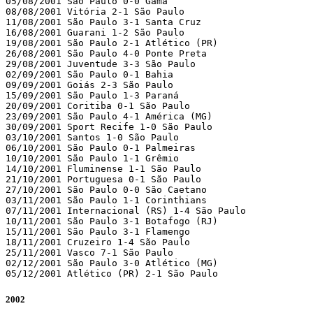
05/08/2001 São Paulo 0-0 Gama

08/08/2001 Vitória 2-1 São Paulo

11/08/2001 São Paulo 3-1 Santa Cruz

16/08/2001 Guarani 1-2 São Paulo

19/08/2001 São Paulo 2-1 Atlético (PR)

26/08/2001 São Paulo 4-0 Ponte Preta

29/08/2001 Juventude 3-3 São Paulo

02/09/2001 São Paulo 0-1 Bahia

09/09/2001 Goiás 2-3 São Paulo

15/09/2001 São Paulo 1-3 Paraná

20/09/2001 Coritiba 0-1 São Paulo

23/09/2001 São Paulo 4-1 América (MG)

30/09/2001 Sport Recife 1-0 São Paulo

03/10/2001 Santos 1-0 São Paulo

06/10/2001 São Paulo 0-1 Palmeiras

10/10/2001 São Paulo 1-1 Grêmio

14/10/2001 Fluminense 1-1 São Paulo

21/10/2001 Portuguesa 0-1 São Paulo

27/10/2001 São Paulo 0-0 São Caetano

03/11/2001 São Paulo 1-1 Corinthians

07/11/2001 Internacional (RS) 1-4 São Paulo

10/11/2001 São Paulo 3-1 Botafogo (RJ)

15/11/2001 São Paulo 3-1 Flamengo

18/11/2001 Cruzeiro 1-4 São Paulo

25/11/2001 Vasco 7-1 São Paulo

02/12/2001 São Paulo 3-0 Atlético (MG)

05/12/2001 Atlético (PR) 2-1 São Paulo
2002