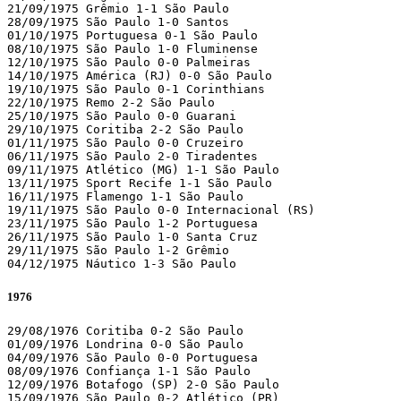
21/09/1975 Grêmio 1-1 São Paulo

28/09/1975 São Paulo 1-0 Santos

01/10/1975 Portuguesa 0-1 São Paulo

08/10/1975 São Paulo 1-0 Fluminense

12/10/1975 São Paulo 0-0 Palmeiras

14/10/1975 América (RJ) 0-0 São Paulo

19/10/1975 São Paulo 0-1 Corinthians

22/10/1975 Remo 2-2 São Paulo

25/10/1975 São Paulo 0-0 Guarani

29/10/1975 Coritiba 2-2 São Paulo

01/11/1975 São Paulo 0-0 Cruzeiro

06/11/1975 São Paulo 2-0 Tiradentes

09/11/1975 Atlético (MG) 1-1 São Paulo

13/11/1975 Sport Recife 1-1 São Paulo

16/11/1975 Flamengo 1-1 São Paulo

19/11/1975 São Paulo 0-0 Internacional (RS)

23/11/1975 São Paulo 1-2 Portuguesa

26/11/1975 São Paulo 1-0 Santa Cruz

29/11/1975 São Paulo 1-2 Grêmio

04/12/1975 Náutico 1-3 São Paulo
1976
29/08/1976 Coritiba 0-2 São Paulo

01/09/1976 Londrina 0-0 São Paulo

04/09/1976 São Paulo 0-0 Portuguesa

08/09/1976 Confiança 1-1 São Paulo

12/09/1976 Botafogo (SP) 2-0 São Paulo

15/09/1976 São Paulo 0-2 Atlético (PR)
