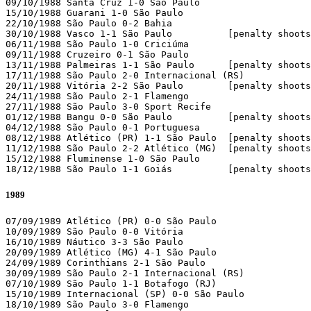
09/10/1988 Santa Cruz 1-0 São Paulo

15/10/1988 Guarani 1-0 São Paulo

22/10/1988 São Paulo 0-2 Bahia

30/10/1988 Vasco 1-1 São Paulo          [penalty shoots
06/11/1988 São Paulo 1-0 Criciúma

09/11/1988 Cruzeiro 0-1 São Paulo

13/11/1988 Palmeiras 1-1 São Paulo	[penalty shoots: 5-6]

17/11/1988 São Paulo 2-0 Internacional (RS)

20/11/1988 Vitória 2-2 São Paulo	[penalty shoots: 1-2]

24/11/1988 São Paulo 2-1 Flamengo

27/11/1988 São Paulo 3-0 Sport Recife

01/12/1988 Bangu 0-0 São Paulo          [penalty shoots
04/12/1988 São Paulo 0-1 Portuguesa

08/12/1988 Atlético (PR) 1-1 São Paulo  [penalty shoots
11/12/1988 São Paulo 2-2 Atlético (MG)	[penalty shoots: 2-4]

15/12/1988 Fluminense 1-0 São Paulo

18/12/1988 São Paulo 1-1 Goiás          [penalty shoots
1989
07/09/1989 Atlético (PR) 0-0 São Paulo

10/09/1989 São Paulo 0-0 Vitória

16/10/1989 Náutico 3-3 São Paulo

20/09/1989 Atlético (MG) 4-1 São Paulo

24/09/1989 Corinthians 2-1 São Paulo

30/09/1989 São Paulo 2-1 Internacional (RS)

07/10/1989 São Paulo 1-1 Botafogo (RJ)

15/10/1989 Internacional (SP) 0-0 São Paulo

18/10/1989 São Paulo 3-0 Flamengo
