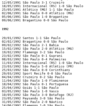
12/05/1991 São Paulo 3-1 Cruzeiro

18/05/1991 Internacional (RS) 1-0 São Paulo

25/05/1991 Atlético (MG) 1-1 São Paulo

02/06/1991 São Paulo 0-0 Atlético (MG)

05/06/1991 São Paulo 1-0 Bragantino

09/06/1991 Bragantino 0-0 São Paulo
1992
29/01/1992 Santos 1-1 São Paulo

02/02/1992 Bragantino 0-0 São Paulo

09/02/1992 São Paulo 2-1 Bahia

15/02/1992 São Paulo 2-0 Atlético (MG)

19/02/1992 Flamengo 3-2 São Paulo

23/02/1992 São Paulo 0-1 Guarani

08/03/1992 São Paulo 0-4 Palmeiras

11/03/1992 Internacional (RS) 1-0 São Paulo

23/03/1992 São Paulo 5-0 Atlético (PR)

25/03/1992 São Paulo 0-0 Corinthians

29/03/1992 Sport Recife 0-0 São Paulo

04/04/1992 Cruzeiro 0-2 São Paulo

11/04/1992 São Paulo 1-0 Fluminense

18/04/1992 São Paulo 0-1 Portuguesa

25/04/1992 Goiás 1-1 São Paulo

03/05/1992 São Paulo 1-0 Vasco

10/05/1992 São Paulo 3-0 Botafogo (RJ)

23/05/1992 Paysandu 3-0 São Paulo

31/05/1992 São Paulo 2-0 Náutico

14/06/1992 Flamengo 1-0 São Paulo
