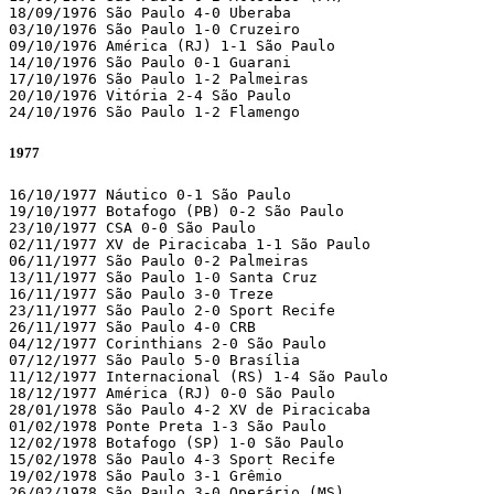
18/09/1976 São Paulo 4-0 Uberaba

03/10/1976 São Paulo 1-0 Cruzeiro

09/10/1976 América (RJ) 1-1 São Paulo

14/10/1976 São Paulo 0-1 Guarani

17/10/1976 São Paulo 1-2 Palmeiras

20/10/1976 Vitória 2-4 São Paulo

24/10/1976 São Paulo 1-2 Flamengo
1977
16/10/1977 Náutico 0-1 São Paulo

19/10/1977 Botafogo (PB) 0-2 São Paulo

23/10/1977 CSA 0-0 São Paulo

02/11/1977 XV de Piracicaba 1-1 São Paulo

06/11/1977 São Paulo 0-2 Palmeiras

13/11/1977 São Paulo 1-0 Santa Cruz

16/11/1977 São Paulo 3-0 Treze

23/11/1977 São Paulo 2-0 Sport Recife

26/11/1977 São Paulo 4-0 CRB

04/12/1977 Corinthians 2-0 São Paulo

07/12/1977 São Paulo 5-0 Brasília

11/12/1977 Internacional (RS) 1-4 São Paulo

18/12/1977 América (RJ) 0-0 São Paulo

28/01/1978 São Paulo 4-2 XV de Piracicaba

01/02/1978 Ponte Preta 1-3 São Paulo

12/02/1978 Botafogo (SP) 1-0 São Paulo

15/02/1978 São Paulo 4-3 Sport Recife

19/02/1978 São Paulo 3-1 Grêmio

26/02/1978 São Paulo 3-0 Operário (MS)
