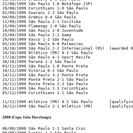
22/08/1999 São Paulo 1-0 Botafogo (SP)

29/08/1999 Corinthians 1-0 São Paulo

01/09/1999 Guarani 2-3 São Paulo

04/09/1999 Grêmio 0-4 São Paulo

11/09/1999 São Paulo 2-1 Coritiba

15/09/1999 Flamengo 1-0 São Paulo

19/09/1999 São Paulo 2-0 Juventude

25/09/1999 São Paulo 1-2 Gama

29/09/1999 Vasco 1-2 São Paulo

03/10/1999 São Paulo 0-0 Palmeiras

10/10/1999 São Paulo 2-2 Internacional (RS)  [awarded 0
14/10/1999 Atlético (PR) 4-1 São Paulo

17/10/1999 São Paulo 4-1 Sport Recife

30/10/1999 Paraná 1-2 São Paulo

03/11/1999 São Paulo 1-0 Ponte Preta

10/11/1999 Vitória 0-3 São Paulo

14/11/1999 São Paulo 3-2 Ponte Preta

21/11/1999 Ponte Preta 2-1 São Paulo

24/11/1999 Ponte Preta 2-3 São Paulo

29/11/1999 São Paulo 2-3 Corinthians

05/12/1999 Corinthians 2-1 São Paulo

11/12/1999 Atlético (PR) 4-2 São Paulo       [qualifyin
16/12/1999 São Paulo 2-1 Atlético (PR)       [qualifyi
2000
(Copa João Havelange)
06/08/2000 São Paulo 2-1 Santa Cruz

09/08/2000 Santos 1-1 São Paulo
