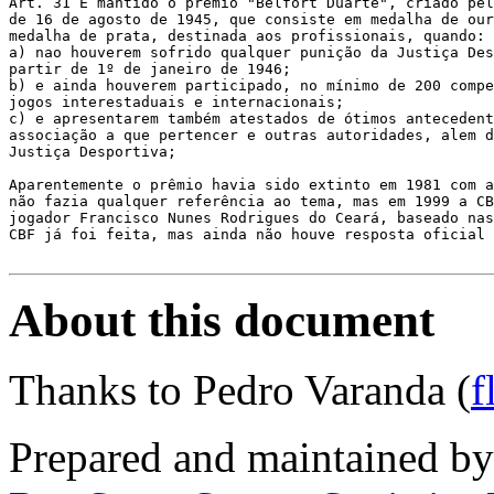
Art. 31 É mantido o premio "Belfort Duarte", criado pel
de 16 de agosto de 1945, que consiste em medalha de our
medalha de prata, destinada aos profissionais, quando:

a) nao houverem sofrido qualquer punição da Justiça Des
partir de 1º de janeiro de 1946;

b) e ainda houverem participado, no mínimo de 200 compe
jogos interestaduais e internacionais;

c) e apresentarem também atestados de ótimos antecedent
associação a que pertencer e outras autoridades, alem d
Justiça Desportiva;

Aparentemente o prêmio havia sido extinto em 1981 com a
não fazia qualquer referência ao tema, mas em 1999 a CB
jogador Francisco Nunes Rodrigues do Ceará, baseado nas
CBF já foi feita, mas ainda não houve resposta oficial

About this document
Thanks to Pedro Varanda (
f
Prepared and maintained b