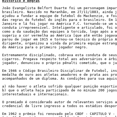
Histórico e Regras
João Evangelista Belfort Duarte foi um personagem ímpar
brasileiro. Nascido no Maranhão, em 27/11/1883, ainda j
ajudou a fundar a equipe de futebol do Mackenzie, e foi
das regras do futebol do inglês para o brasileiro. Em 1
Janeiro e lá foi jogar no América F.C. tornando-se um s
conduta irrepreensível. Inteligente e articulado, foi o
como a da saudação das equipes à torcida, logo após a e
sugeriu a cor vermelha ao América [que até então jogava
parou de jogar em 1915 e tornou-se técnico do próprio A
dirigente, organizou a vinda da primeira equipe estrang
do América para o primeiro jogador negro.

Extremamente disciplinado, cobrava esta conduta de seus
cigarros. Pregava respeito total aos adversários e árbi
jogador, denunciou o próprio pênalti cometido, que o ju
Em 1946 o Código Brasileiro Disciplinar de Futebol, ins
medalha de ouro aos atletas amadores e de prata aos pro
acompanhados de um diploma. As condições para sua aquis
a) não haver o atleta sofrido qualquer punição esportiv
b) que o atleta haja participado de no mínimo 200 jogos
interestaduais e internacionais.

O premiado é considerado autor de relevantes serviços a
credencial de livre ingresso a todos os estádios despor
Em 1962 o prêmio foi renovado pelo CBDF - CAPITULO V - 